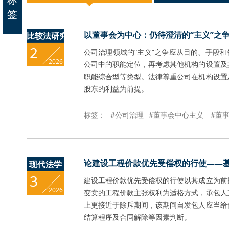
签
以董事会为中心：仍待澄清的“主义”之
比较法研究
2
公司治理领域的“主义”之争应从目的、手段和
2026
公司中的职能定位，再考虑其他机构的设置及
职能综合型等类型。法律尊重公司在机构设置
股东的利益为前提。
标签：
#公司治理
#董事会中心主义
#董
论建设工程价款优先受偿权的行使——
现代法学
3
建设工程价款优先受偿权的行使以其成立为前
2026
变卖的工程价款主张权利为适格方式，承包人
上更接近于除斥期间，该期间自发包人应当给
结算程序及合同解除等因素判断。