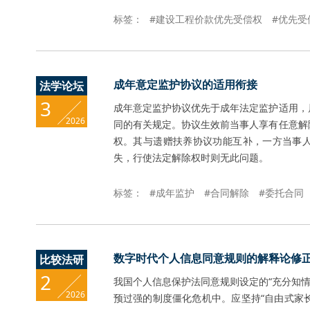
标签：
#建设工程价款优先受偿权
#优先受
成年意定监护协议的适用衔接
法学论坛
3
成年意定监护协议优先于成年法定监护适用，
2026
同的有关规定。协议生效前当事人享有任意解
权。其与遗赠扶养协议功能互补，一方当事
失，行使法定解除权时则无此问题。
标签：
#成年监护
#合同解除
#委托合同
数字时代个人信息同意规则的解释论修
比较法研
2
我国个人信息保护法同意规则设定的“充分知情”
2026
预过强的制度僵化危机中。应坚持“自由式家长