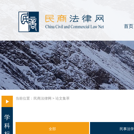
首页
当前位置：
民商法律网
> 论文集萃
学
科
全部
民事法学
标