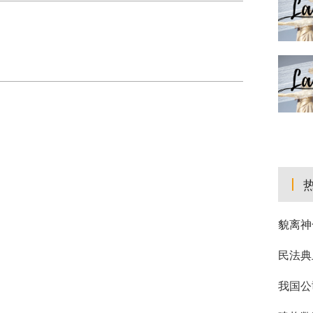
貌离神
民法典
我国公