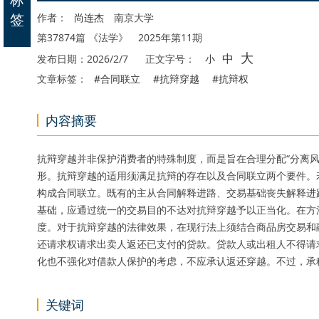
签
作者：
尚连杰
南京大学
第37874篇 《法学》 2025年第11期
大
中
发布日期：2026/2/7
正文字号：
小
文章标签：
#合同联立
#抗辩穿越
#抗辩权
内容摘要
抗辩穿越并非保护消费者的特殊制度，而是旨在合理分配“分离
形。抗辩穿越的适用须满足抗辩的存在以及合同联立两个要件。
构成合同联立。既有的主从合同解释进路、交易基础丧失解释进
基础，应通过统一的交易目的不达对抗辩穿越予以正当化。在方
度。对于抗辩穿越的法律效果，在现行法上须结合商品房交易和
还请求权请求出卖人返还已支付的贷款。贷款人或出租人不得请
化也不强化对借款人保护的考虑，不应承认返还穿越。不过，承
关键词