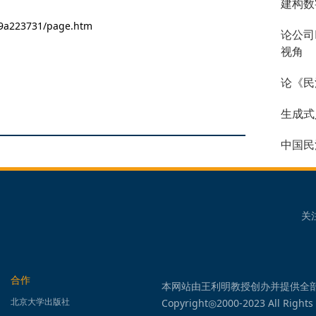
建构数
9a223731/page.htm
论公司
视角
论《民
生成式
中国民
关
合作
本网站由王利明教授创办并提供全
北京大学出版社
Copyright◎2000-2023 All Rights