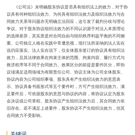
《公司法》未明确股东协议是否具有组织法上的效力，对于协
议具有何种组织法效力、为何具有组织法效力及组织法效力与合
同效力关系等问题亦无明确立法回应，这引发了裁判分歧与理论
争议。对于股东协议组织法效力的不同认识源于对法人本质理论
的选择差异，其实质是对合同自由与组织秩序利益平衡的不同侧
重。公司独立人格在实践中常遭忽视，现行法所采纳的法人实在
说仍应落实。法人实在说下，仅全体股东签订的协议具有组织法
效力，且其法律效果在拘束主体的范围、拘束内容、履行方式与
救济程序等不同于合同效力。效果区分的前提是要件区分，即协
议须满足适用场域为有限责任公司、协议主体为公司全体股东、
协议内容为公司组织事项、股东具有产生组织法效力的意思表
示、协议具备书面形式等五个要件时，方可产生组织法效力。满
足要件后，可依据股东的意思与协议的内容，将协议认定为股东
会决议或公司章程。股东协议产生组织法效力后，其合同效力依
旧存在。若不满足上述要件，股东协议不产生组织法效力，但其
合同效力不受影响。
关键词