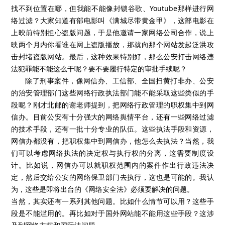
找不到位置在哪，但我能不能像封锁谷歌、Youtube那样进行网
络过滤？大家知道有部电影叫《满城尽带黄金甲》，这部电影在
上映前特别担心盗版问题，于是他邀请一家网络公司合作，说上
映两个月内你看谁在网上盗版播放，那就向那个网站发起泛洪攻
击封堵盗版网站。最后，这种效果特别好，那么公安打击网络违
法犯罪能不能这么干呢？要不要履行特定的审批手续呢？
除了刑事案件，像网信办、工信部、全国扫黄打非办、公安
的治安管理部门这些网络行政执法部门能不能采取这些类似的手
段呢？刚才北邮的谢老师提到，把网络行政管理的职权集中到网
信办。目前公安有十分强大的网络舆情平台，还有一些网络过滤
的技术手段，还有一批十分专业的队伍。这些执法手段和资源，
网信办都没有，把职权集中到网信办，他怎么去执法？当然，我
们可以考虑网络执法的决定权与执行权的分离，这需要制度设
计。比如说，网信办可以就职权范围内的案件作出行政违法决
定，然后交给公安的网络保卫部门去执行，这也是可能的。我认
为，这些是即将出台的《网络安全法》必须要解决的问题。
当然，其实还有一系列其他问题。比如什么情节可以用？这些手
段是不能滥用的。再比如对于国外网站能不能用这些手段？这涉