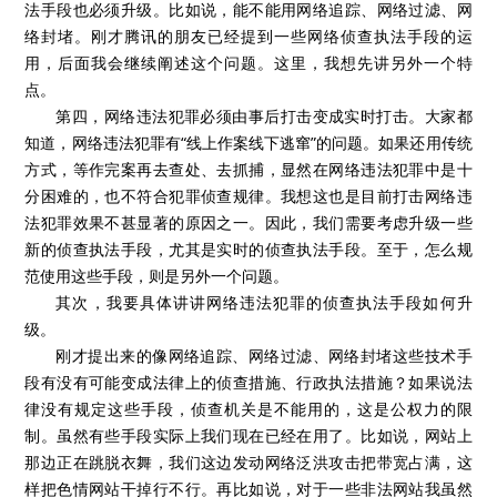
法手段也必须升级。比如说，能不能用网络追踪、网络过滤、网
络封堵。刚才腾讯的朋友已经提到一些网络侦查执法手段的运
用，后面我会继续阐述这个问题。这里，我想先讲另外一个特
点。
第四，网络违法犯罪必须由事后打击变成实时打击。大家都
知道，网络违法犯罪有“线上作案线下逃窜”的问题。如果还用传统
方式，等作完案再去查处、去抓捕，显然在网络违法犯罪中是十
分困难的，也不符合犯罪侦查规律。我想这也是目前打击网络违
法犯罪效果不甚显著的原因之一。因此，我们需要考虑升级一些
新的侦查执法手段，尤其是实时的侦查执法手段。至于，怎么规
范使用这些手段，则是另外一个问题。
其次，我要具体讲讲网络违法犯罪的侦查执法手段如何升
级。
刚才提出来的像网络追踪、网络过滤、网络封堵这些技术手
段有没有可能变成法律上的侦查措施、行政执法措施？如果说法
律没有规定这些手段，侦查机关是不能用的，这是公权力的限
制。虽然有些手段实际上我们现在已经在用了。比如说，网站上
那边正在跳脱衣舞，我们这边发动网络泛洪攻击把带宽占满，这
样把色情网站干掉行不行。再比如说，对于一些非法网站我虽然