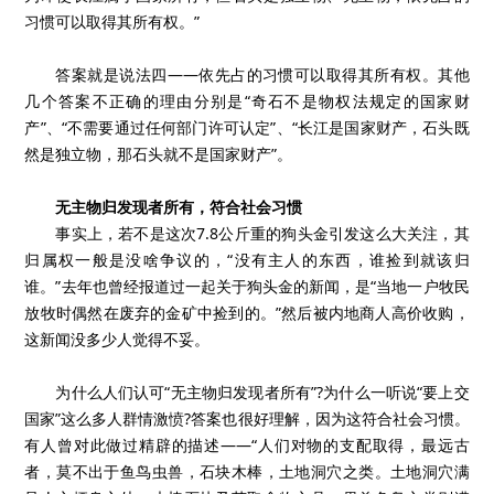
习惯可以取得其所有权。”
答案就是说法四——依先占的习惯可以取得其所有权。其他
几个答案不正确的理由分别是“奇石不是物权法规定的国家财
产”、“不需要通过任何部门许可认定”、“长江是国家财产，石头既
然是独立物，那石头就不是国家财产”。
无主物归发现者所有，符合社会习惯
事实上，若不是这次7.8公斤重的狗头金引发这么大关注，其
归属权一般是没啥争议的，“没有主人的东西，谁捡到就该归
谁。”去年也曾经报道过一起关于狗头金的新闻，是“当地一户牧民
放牧时偶然在废弃的金矿中捡到的。”然后被内地商人高价收购，
这新闻没多少人觉得不妥。
为什么人们认可“无主物归发现者所有”?为什么一听说“要上交
国家”这么多人群情激愤?答案也很好理解，因为这符合社会习惯。
有人曾对此做过精辟的描述——“人们对物的支配取得，最远古
者，莫不出于鱼鸟虫兽，石块木棒，土地洞穴之类。土地洞穴满