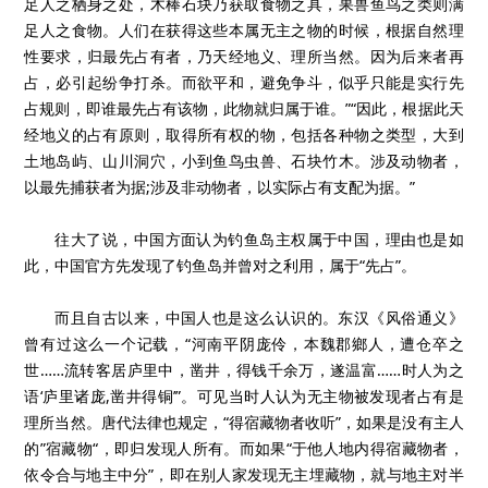
足人之栖身之处，木棒石块乃获取食物之具，果兽鱼鸟之类则满
足人之食物。人们在获得这些本属无主之物的时候，根据自然理
性要求，归最先占有者，乃天经地义、理所当然。因为后来者再
占，必引起纷争打杀。而欲平和，避免争斗，似乎只能是实行先
占规则，即谁最先占有该物，此物就归属于谁。”“因此，根据此天
经地义的占有原则，取得所有权的物，包括各种物之类型，大到
土地岛屿、山川洞穴，小到鱼鸟虫兽、石块竹木。涉及动物者，
以最先捕获者为据;涉及非动物者，以实际占有支配为据。”
往大了说，中国方面认为钓鱼岛主权属于中国，理由也是如
此，中国官方先发现了钓鱼岛并曾对之利用，属于“先占”。
而且自古以来，中国人也是这么认识的。东汉《风俗通义》
曾有过这么一个记载，“河南平阴庞伶，本魏郡鄉人，遭仓卒之
世……流转客居庐里中，凿井，得钱千余万，遂温富……时人为之
语‘庐里诸庞,凿井得铜’”。可见当时人认为无主物被发现者占有是
理所当然。唐代法律也规定，“得宿藏物者收听”，如果是没有主人
的”宿藏物“，即归发现人所有。而如果“于他人地内得宿藏物者，
依令合与地主中分”，即在别人家发现无主埋藏物，就与地主对半