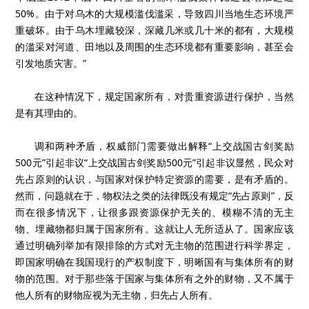
50%。由于对乌木的大规模滥伐滥采，导致四川当地生态环境严
重破坏。由于乌木埋藏较深，深藏几米或几十米的都有，大规模
的滥采对河道、田地以及周围的生态环境都有重要影响，甚至会
引发地质灾害。”
在这种情况下，规定国家所有，对贵重资源进行保护，当然
是有其理由的。
调和两种矛盾，权威部门需要做出解释“上交战国古剑奖励
500元”引起非议“上交战国古剑奖励500元”引起非议显然，民众对
先占原则的认识，与国家对保护特定资源的需要，是有矛盾的。
然而，问题就在于，物权法之类的法律既没有规定“先占原则”，反
而在很多情况下，让很多跟资源保护无关的、模糊不清的无主
物、埋藏物都归属于国家所有。这就让人无所适从了。国家应该
通过明确列举加有限排除的方式对无主物的范围进行科学界定，
即国家明确在我国现行的产权制度下，明晰国有与集体所有的财
物的范围。对于那些落于国家与集体所有之外的财物，又不属于
他人所有的财物应视为无主物，归先占人所有。