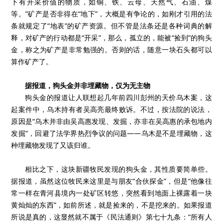
下有开采价值的物质，如铜、铁、云母、天然气、石油、煤
等。”矿产是否非得在“地下”，大概是有争论的，如刚才引用的法
条就规定了“地表”的矿产资源。但不管是法条还是各种词典的解
释，对矿产的行动都是“开采”，那么，孤立的，能被“捡到”的狗头
金，称之为矿产是非常勉强的。否则的话，随意一块石头都可以
算作矿产了。
据报道，狗头金并非埋藏物，仅为无主物
狗头金的报道让人联想起几年前四川彭州的天价乌木案，这
起案件中，乌木持有者吴高亮最终败诉。不过，按法院的说法，
原因是“乌木并非由吴高惠发现、发掘，亦非在吴高惠的承包地内
发掘”，回避了法学界热烈争议的问题——乌木是不是埋藏物，这
种埋藏物发现了又该归谁。
相比之下，这块新疆牧民发现的狗头金，其性质要简单些。
据报道，虽然这位牧民来这里是与朋友“合伙探金”，但是“他像往
常一样在青河县境内一处矿区转悠，突然看到地面上裸露着一块
黄灿灿的东西”，如前所述，就是捡来的，不是挖来的。如果报道
所说是真的，这显然就不属于《民法通则》第七十九条：“所有人