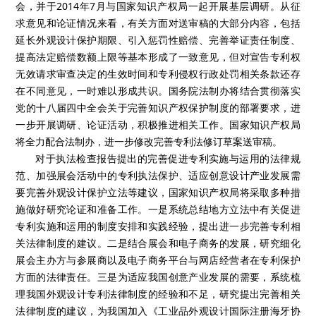
会，并于2014年7月与国家知识产权局一起开展基层调研。从征
求意见和论证情况来看，有关方面对送审稿的大部分内容，包括
延长外观设计保护期限、引入惩罚性赔偿、完善举证责任制度、
提高法定赔偿数额上限等基本形成了一致意见，但对宣告专利权
无效请求审查决定的生效时间和专利侵权行政处罚相关条款还存
在不同意见，一时难以形成共识。国务院法制办将结合贯彻落实
党的十八届四中全会关于完善知识产权保护制度的部署要求，进
一步开展调研、论证活动，积极推进相关工作。国家知识产权局
将全力配合法制办，进一步修改完善专利法修订草案送审稿。
对于执法检查报告提出的完善促进专利实施与运用的法律规
范、加强展会活动中的专利执法保护、适应创意设计产业发展需
要完善外观设计保护立法等建议，国家知识产权局将采取多种措
施做好研究论证和准备工作。一是系统总结地方立法中有关促进
专利实施和运用的制度安排和实践经验，提出进一步完善专利相
关法律制度的建议。二是结合展会和电子商务的发展，研究细化
展会主办方与参展商以及电子商务平台与网店经营者在专利保护
方面的法律责任。三是为适应我国创意产业发展的需要，系统梳
理我国外观设计专利法律制度的经验和不足，研究提出完善相关
法律制度的建议，为我国加入《工业品外观设计国际注册海牙协