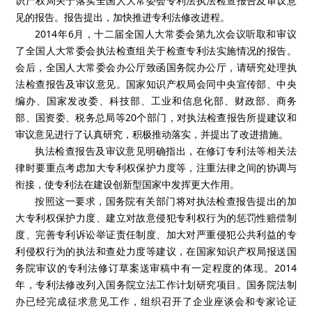
识产权局关于落实全国人大常委会专利法执法检查报告及审议意
见的报告。报告提出，加快推进专利法修改进程。
2014年6月，十二届全国人大常委会第九次会议听取和审议
了全国人大常委会执法检查组关于检查专利法实施情况的报告。
会后，全国人大常委会办公厅致函国务院办公厅，请研究处理执
法检查报告及审议意见。国家知识产权局会同中央宣传部、中央
编办、国家发改委、科技部、工业和信息化部、财政部、商务
部、国资委、税务总局等20个部门，对执法检查报告所提建议和
审议意见进行了认真研究，积极推动落实，并提出了改进措施。
执法检查报告及审议意见明确指出，在修订专利法等相关法
律时要重点考虑加大专利权保护力度等，注重法律之间的协调与
衔接，使专利法在建设创新型国家中发挥更大作用。
按照这一要求，国务院有关部门将对执法检查报告提出的加
大专利权保护力度、建立对故意侵犯专利权行为的惩罚性赔偿制
度、完善专利诉讼举证责任制度、加大对严重侵犯公共利益的专
利侵权行为的执法和查处力度等建议，在国家知识产权局报送国
务院审议的专利法修订草案送审稿中有一定程度的体现。2014
年，专利法修改列入国务院立法工作计划研究项目。国务院法制
办已经完成征求意见工作，组织召开了企业座谈会和专家论证