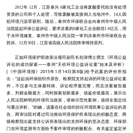
2012年 12月，江苏泰兴 6家化工企业将废酸委托给没有处理
资质的公司和个人处理，导致废酸被直接倒入当地河中。14人因
犯环境污染罪获刑。随后，泰州市环保联合会向泰州市中级人民
法院提起环保公益诉讼，要求涉案的6家化工企业赔偿1.6亿元，用
于水环境修复。泰州市中级人民法院一审判决泰州市环保联合会
胜诉。12月30日，江苏省高级人民法院终审维持原判。
正如环境保护部政策法规司副司长别涛博士撰文《环境公益
诉讼的成功探索——泰州“天价环境公益诉讼案”始末及评析》
(《中国环境报》2015年1月14日第8版)给予此案的评价所指
出：“这起由环保组织作原告、检察院支持起诉的环境公益诉讼案
件，不仅参与主体最特殊、诉讼程序最完整，而且涉案被告最
多、判赔金额最大，同时探索创新最多、借鉴价值最高，展示出
人民法院鲜明的环境司法政策，堪称示范性案例，值得全面总结
与重点评析。”的确，该案在社会组织担任环境民事公益诉讼的原
告、两审法院对通过司法推动环境保护所表现出的积极态度、两
级检察院出庭支持公诉所表现出的支持环保的坚决态度、环保部
门在环境监测等方面给予案件审理的积极配合、有关鉴定鉴定评