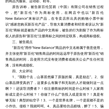
的商品为服装、运动衫、鞋等。
原告诉称，被告新百伦贸易（中国）有限公司在销售过程
中，把“新百伦”作为商标使用，在网店中也以“新百伦
New Balance”来标识产品，在专卖店所出具的购物小票中标
识“感谢您购买新百伦产品”，导致大量消费者和经营者误认为“新
百伦”商标就是被告产品的中文商标，被告的行为割裂了作为商标
权人的原告和“新百伦”注册商标之间的特定联系，构成商标侵权。
三、被告观点
“新百伦”用作“New Balance”商品的中文名称属于善意使用，
并主张使用“新百伦”销售商品的时间远远早于原告使用“新百伦”销
售商品的时间，且使用方式没有使消费者或相关公众产生任何混
淆，没有构成侵权。
四、大众评论
1、“我勒个去，山寨居然爆了原版的菊，真是励志”。2、假
山寨品牌变真的了，这要多么有脑子和无耻的人才能做到这一点
啊？！还误导消费者？！你注册商标的时间是什么时候？人家商
标成立是什么时候？！你做了什么广告投入或是宣传？！真是有
够无耻！典型的钻空子！3、一个是世界名牌，一个是屁都不是的
小作坊。侵权？我就呵呵。4、真品要给仿品赔钱，醉了！5、骗