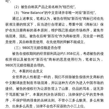
司”.
（2）被告自称其产品之前名称为“纽巴伦”。
（3）“New Balance”的中文音译并非唯一对应“新百伦”。
通过上述事实，笔者认为，被告在明知“新百伦”商标已经在先
获准注册的情况下，应当进行合理避让，尊重中国《商标法》保
护在先注册商标的基本原则，维护既已形成的市场秩序，避免市
场混淆、混乱。被告在后将“新百伦”作为商标使用，完全是一种恶
意使用，其自称善意使用、在先使用的辩解不能成立。
（三）9800万元赔偿额是否合理
被告在侵权期间的经营获利高达约1.958亿元，考虑被告的侵
权所得以及被告对“新百伦”商标的恶意使用行为，笔者以为，
9800万元赔偿额是合理的。
六、本案的社会意义
全世界的人性都是一样的，我们不排除被告假借外文商标的
中文翻译故意制造市场混淆，并以这种方式作为进入中国市场的
捷径。被告的侵权行为让原告背上了山寨、仿品的骂名，这无异
于骂原配“婊子”。本案的判决告诉我们，法律保护公平的竞争秩
序，不保护弱肉强食的丛林法则。不管小三多么貌美、多么有魅
力、出身多么高贵，法律不会也不应该助力小三上位。