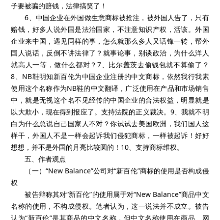
子要被骗的赔钱，法律搞笑了！
6、中国企业在外国做生意商标被抢注，被外国人告了，只有
赔钱，好多人说外国是法治国家，不注意知识产权，活该。外国
企业来中国，遇见同样的事，怎么就那么多人又话锋一转，帮外
国人说话，反倒不讲法律了？就事论事，别谈政治，为什么洋人
就高人一等，做什么都对？7、比尔盖茨去偷钱包就不算偷了？
8、NB鞋明知新百伦为中国企业注册的中文商标，依然我行我素
使用这个名称作为NB鞋的中文翻译，广泛使用在产品和市场销售
中，就是无视这个名不见经传的中国企业的合法权益，明显就是
以大欺小，现在得到报应了。支持法院的正义裁决。9、我就不明
白为什么总说自己国家人不对？你试试去美国欧洲，我们国人这
样干，外国人不是一样会起诉我们侵犯商标，一样被起诉！好好
想想，并不是外国的月亮比较圆的！10、支持商标维权。
五、作者观点
（一）“New Balance”公司对“新百伦”商标的使用是否构成侵
权
被告辩称其对“新百伦”的使用属于对“New Balance”商品中文
名称的使用，不构成侵权。笔者认为，这一说法并不成立。被告
认为“新百伦”是其商品的中文名称，但中文名称使用在商品、网