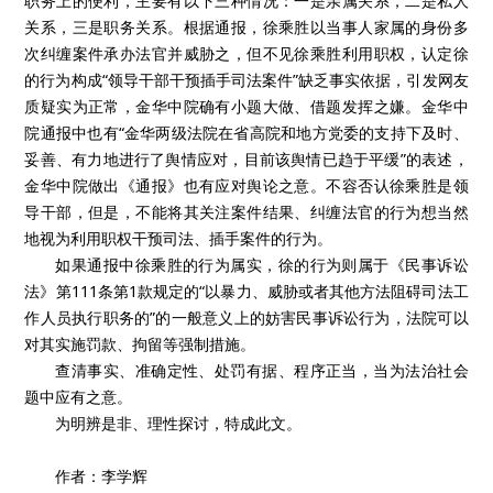
职务上的便利，主要有以下三种情况：一是亲属关系，二是私人
关系，三是职务关系。根据通报，徐乘胜以当事人家属的身份多
次纠缠案件承办法官并威胁之，但不见徐乘胜利用职权，认定徐
的行为构成“领导干部干预插手司法案件”缺乏事实依据，引发网友
质疑实为正常，金华中院确有小题大做、借题发挥之嫌。金华中
院通报中也有“金华两级法院在省高院和地方党委的支持下及时、
妥善、有力地进行了舆情应对，目前该舆情已趋于平缓”的表述，
金华中院做出《通报》也有应对舆论之意。不容否认徐乘胜是领
导干部，但是，不能将其关注案件结果、纠缠法官的行为想当然
地视为利用职权干预司法、插手案件的行为。
如果通报中徐乘胜的行为属实，徐的行为则属于《民事诉讼
法》第111条第1款规定的“以暴力、威胁或者其他方法阻碍司法工
作人员执行职务的”的一般意义上的妨害民事诉讼行为，法院可以
对其实施罚款、拘留等强制措施。
查清事实、准确定性、处罚有据、程序正当，当为法治社会
题中应有之意。
为明辨是非、理性探讨，特成此文。
作者：李学辉