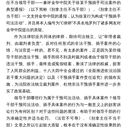
任不当领导干部——兼评金华中院关于徐某干预插手司法案件的
典型通报》（以下简称《别拿主任不当干部》），《别拿主任不
当干部》一文支持金华中院的通报，认为徐某行为构成“干预插手
司法活动”，并且将本人编号为“C律师”不具名地罗列了诸多网友对
金华中院提出的质疑。
作为法律职业共同体的律师，期待司法独立、让“审理者裁
判、由裁判者负责”、反对任何形式的非法干预、插手案件的心
情，与法官是一样的。君不见，有太多的案件，正是因为某些领
导干部的违法干预、插手而得不到及时裁判或者由于领导干部的
违法干预、插手，最终造成冤假错案，亵渎了法律的权威，损害
了人民群众的利益。十八大四中全会通过的《全面推进依法治国
若干重大问题的决定》以及《干预插手案件责任追究》的颁布实
施，为法院依法独立裁判案件、杜绝非法干预插手案件进一步夯
实了政策基础。
领导干部哪些行为属于干预司法活动、插手具体案件？领导
干部干预司法活动、插手具体案件的行为与一般意义上的妨害诉
讼行为有何区别？对于这些问题的厘清，有助于对领导干部的行
为准确定性并适当处罚。《法官不可辱》、《别拿主任不当干
部》文章之所以引起较大质疑，根本在于没有准确定性徐乘胜的