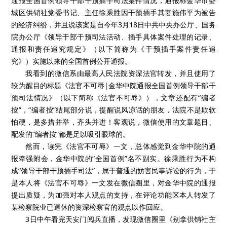
通报全国首例领导干部干预插手司法案件情况，通报称金华市婺
城区供销社党委书记、主任徐乘胜因干预插手其妻施伟平为被告
的经济纠纷，并且说该案是自今年3月18日中共中央办公厅、国务
院办公厅《领导干部干预司法活动、插手具体案件处理的记录、
通报和责任追究规定》（以下简称为《干预插手案件责任追
究》）实施以来的全国首例公开通报。
我看到的微信系由最高人民法院资深法官转发，并且使用了
较为醒目的标题《法官不可辱|金华中院通报全国首例领导干部干
预司法情况》（以下简称《法官不可辱》），文章还配有“编者
按”，“编者按”结尾部分说，提醒说风凉话的朋友，法院不是欺软
怕硬，是多措并举，齐头并进！客观说，微信使用的文章题目、
配发的“编者按”都是足以吸引眼球的。
然而，读完《法官不可辱》一文，总体感觉到金华中院的通
报牵强附会，金华中院的“全国首例”名不副实。徐乘胜行为不构
成“领导干部干预插手司法”，属于普通的妨害民事诉讼的行为，于
是本人将《法官不可辱》一文发在微信圈里，对金华中院的通报
提出质疑，为加强对本人观点的支持，在评论功能区本人转发了
某检察院业已退休的资深检察官的观点以作回应。
3日中午看完天安门阅兵直播，发现微信圈里《别拿供销社主