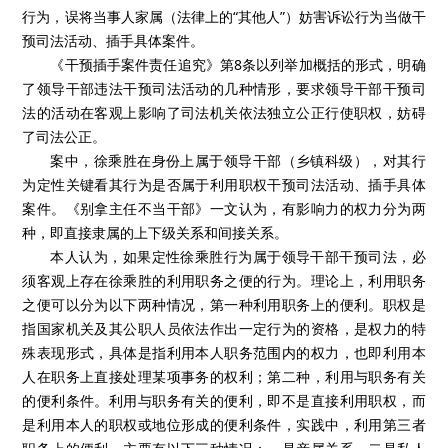
行为，误将当事人家属（法律上的“其他人”）妨害诉讼行为当做干
预司法活动、插手具体案件。
《干预插手案件责任追究》第8条以列举加概括的形式，明确
了领导干部违法干预司法活动的几种情形，要求领导干部干预司
法的活动在客观上影响了司法机关依法独立公正行使职权，妨碍
了司法公正。
案中，徐乘胜在身份上属于领导干部（乡镇科级），对其行
为定性关键看其行为是否属于利用职权干预司法活动、插手具体
案件。《别拿主任不当干部》一文认为，有影响力的权力分为两
种，即直接隶属的上下级关系和间接关系。
本人认为，如果定性徐乘胜行为属于领导干部干预司法，必
须客观上存在徐乘胜的利用职务之便的行为。理论上，利用职务
之便可以分为以下两种情况，第一种利用职务上的便利。职权是
指国家机关及其公职人员依法作出一定行为的资格，是权力的特
殊表现形式，具体是指利用本人职务范围内的权力，也即利用本
人在职务上直接处理某项事务的权利；第二种，利用与职务有关
的便利条件。利用与职务有关的便利，即不是直接利用职权，而
是利用本人的职权或地位形成的便利条件，实践中，利用第三者