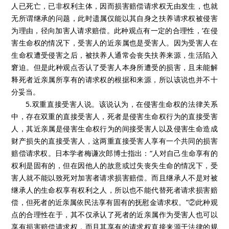
人已死亡，已非权利主体，因而损害赔偿请求权无由发生，也就
无所谓继承的问题，此时遗属仅能以其自身之扶养请求权被侵害
为理由，径向加害人请求赔偿。此种观点有一定的合理性，’在侵
害生命权的情况下，受害人的近亲属也是受害人。因为受害人在
生命权遭受侵害之后，被扶养人通常会丧失扶养来源，生活陷入
窘迫。但是此种观点否认了受害人本身所遭受的损害，且未能解
释死者近亲属所享有的请求权的根据和来源，所以该说也并不十
分妥当。
5.双重直接受害人说。该说认为，在侵害生命权的法律关系
中，存在双重的直接受害人，死者是侵害生命权行为的直接受害
人，其近亲属是侵害生命权行为的间接受害人以及侵害生命造成
财产损失的直接受害人，这两重直接受害人享有一个共同的损害
赔偿请求权。日本学者梅谦次郎博士指出：“人对自己生命享有的
权利是固有的，但在因他人的故意或过失丧失生命的情况下，受
害人就不能以致死对加害者请求损害赔偿。而且继承人不是对被
继承人的生命权享有权利之人，所以也不能代替死者请求损害赔
偿，但死者的近亲属依民法享有固有的抚慰金请求权。”②此种观
点的合理性在于，其不仅承认了死者的近亲属作为受害人也可以
享有损害赔偿请求权，而且其享有的请求权直接来源于法律的规