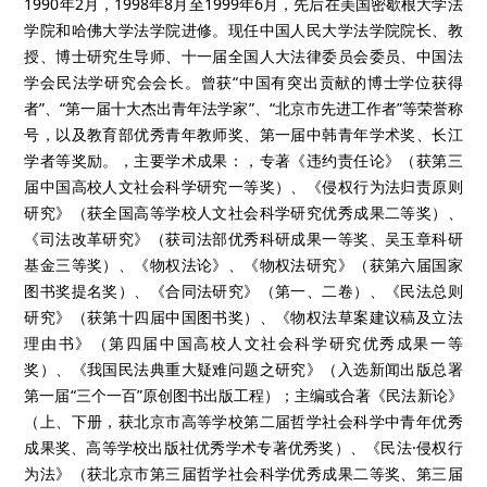
1990年2月，1998年8月至1999年6月，先后在美国密歇根大学法
学院和哈佛大学法学院进修。现任中国人民大学法学院院长、教
授、博士研究生导师、十一届全国人大法律委员会委员、中国法
学会民法学研究会会长。曾获“中国有突出贡献的博士学位获得
者”、“第一届十大杰出青年法学家”、“北京市先进工作者”等荣誉称
号，以及教育部优秀青年教师奖、第一届中韩青年学术奖、长江
学者等奖励。，主要学术成果：，专著《违约责任论》（获第三
届中国高校人文社会科学研究一等奖）、《侵权行为法归责原则
研究》（获全国高等学校人文社会科学研究优秀成果二等奖）、
《司法改革研究》（获司法部优秀科研成果一等奖、吴玉章科研
基金三等奖）、《物权法论》、《物权法研究》（获第六届国家
图书奖提名奖）、《合同法研究》（第一、二卷）、《民法总则
研究》（获第十四届中国图书奖）、《物权法草案建议稿及立法
理由书》（第四届中国高校人文社会科学研究优秀成果一等
奖）、《我国民法典重大疑难问题之研究》（入选新闻出版总署
第一届“三个一百”原创图书出版工程）；主编或合著《民法新论》
（上、下册，获北京市高等学校第二届哲学社会科学中青年优秀
成果奖、高等学校出版社优秀学术专著优秀奖）、《民法·侵权行
为法》（获北京市第三届哲学社会科学优秀成果二等奖、第三届