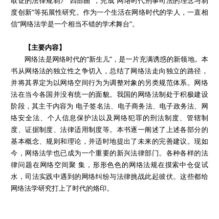
取证的法律规制》“四部曲”，完成“网络时代刑事司法的理念与制
度创新”等拓展性研究。作为一个生活在网络时代的学人，一直相
信“网络法学是一个相当不错的学术舞台”。
【主要内容】
网络法是网络时代的“新生儿”，是一片充满诱惑的新领地。本
书从网络法的独立性之争切入，总结了网络法走向独立的路径，
并将其界定为以网络空间行为为调整对象的另类规范体系。网络
法在当今各国并没有统一的面貌。我国的网络法制处于积极建设
阶段，其主干内容为 电子签名法、电子商务法、电子政务法、网
络安全法、个人信息保护法以及网络犯罪的刑法制度、管辖制
度、证据制度、法律适用制度等。本书逐一阐述了上述各部分的
基本概念、规则和理论，并适时地提出了未来的完善建议。现如
今，网络法学也已成为一个重要的新兴法律部门。各种各样的法
律问题在网络空间聚 集，形形色色的网络法规在摸索中仓促试
水，司法实践中遇到的网络纠纷与法律挑战此起彼伏。这些都给
网络法学研究打上了时代的烙印。