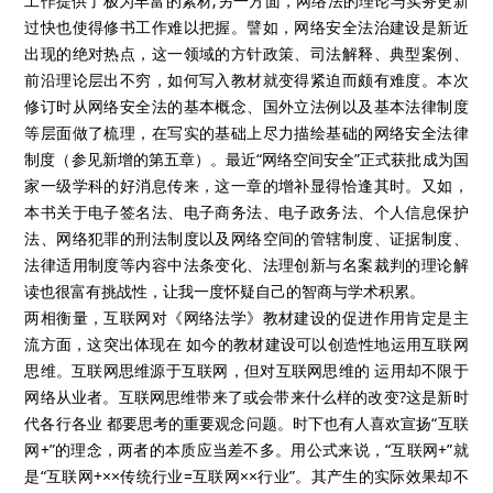
工作提供了极为丰富的素材;另一方面，网络法的理论与实务更新
过快也使得修书工作难以把握。譬如，网络安全法治建设是新近
出现的绝对热点，这一领域的方针政策、司法解释、典型案例、
前沿理论层出不穷，如何写入教材就变得紧迫而颇有难度。本次
修订时从网络安全法的基本概念、国外立法例以及基本法律制度
等层面做了梳理，在写实的基础上尽力描绘基础的网络安全法律
制度（参见新增的第五章）。最近“网络空间安全”正式获批成为国
家一级学科的好消息传来，这一章的增补显得恰逢其时。又如，
本书关于电子签名法、电子商务法、电子政务法、个人信息保护
法、网络犯罪的刑法制度以及网络空间的管辖制度、证据制度、
法律适用制度等内容中法条变化、法理创新与名案裁判的理论解
读也很富有挑战性，让我一度怀疑自己的智商与学术积累。
两相衡量，互联网对《网络法学》教材建设的促进作用肯定是主
流方面，这突出体现在 如今的教材建设可以创造性地运用互联网
思维。互联网思维源于互联网，但对互联网思维的 运用却不限于
网络从业者。互联网思维带来了或会带来什么样的改变?这是新时
代各行各业 都要思考的重要观念问题。时下也有人喜欢宣扬“互联
网+”的理念，两者的本质应当差不多。用公式来说，“互联网+”就
是“互联网+××传统行业=互联网××行业”。其产生的实际效果却不