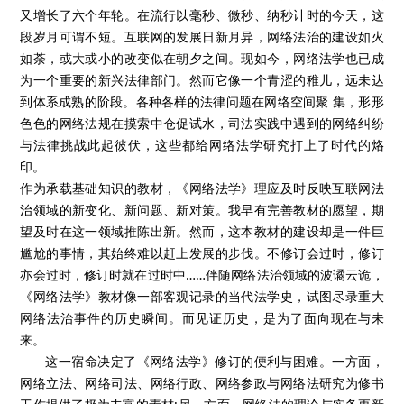
又增长了六个年轮。在流行以毫秒、微秒、纳秒计时的今天，这
段岁月可谓不短。互联网的发展日新月异，网络法治的建设如火
如荼，或大或小的改变似在朝夕之间。现如今，网络法学也已成
为一个重要的新兴法律部门。然而它像一个青涩的稚儿，远未达
到体系成熟的阶段。各种各样的法律问题在网络空间聚 集，形形
色色的网络法规在摸索中仓促试水，司法实践中遇到的网络纠纷
与法律挑战此起彼伏，这些都给网络法学研究打上了时代的烙
印。
作为承载基础知识的教材，《网络法学》理应及时反映互联网法
治领域的新变化、新问题、新对策。我早有完善教材的愿望，期
望及时在这一领域推陈出新。然而，这本教材的建设却是一件巨
尴尬的事情，其始终难以赶上发展的步伐。不修订会过时，修订
亦会过时，修订时就在过时中……伴随网络法治领域的波谲云诡，
《网络法学》教材像一部客观记录的当代法学史，试图尽录重大
网络法治事件的历史瞬间。而见证历史，是为了面向现在与未
来。
这一宿命决定了《网络法学》修订的便利与困难。一方面，
网络立法、网络司法、网络行政、网络参政与网络法研究为修书