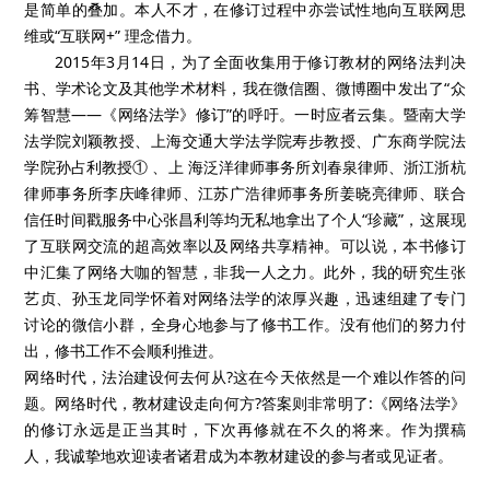
是简单的叠加。本人不才，在修订过程中亦尝试性地向互联网思
维或“互联网+” 理念借力。
2015年3月14日，为了全面收集用于修订教材的网络法判决
书、学术论文及其他学术材料，我在微信圈、微博圈中发出了“众
筹智慧——《网络法学》修订”的呼吁。一时应者云集。暨南大学
法学院刘颖教授、上海交通大学法学院寿步教授、广东商学院法
学院孙占利教授① 、上 海泛洋律师事务所刘春泉律师、浙江浙杭
律师事务所李庆峰律师、江苏广浩律师事务所姜晓亮律师、联合
信任时间戳服务中心张昌利等均无私地拿出了个人“珍藏”，这展现
了互联网交流的超高效率以及网络共享精神。可以说，本书修订
中汇集了网络大咖的智慧，非我一人之力。此外，我的研究生张
艺贞、孙玉龙同学怀着对网络法学的浓厚兴趣，迅速组建了专门
讨论的微信小群，全身心地参与了修书工作。没有他们的努力付
出，修书工作不会顺利推进。
网络时代，法治建设何去何从?这在今天依然是一个难以作答的问
题。网络时代，教材建设走向何方?答案则非常明了:《网络法学》
的修订永远是正当其时，下次再修就在不久的将来。作为撰稿
人，我诚挚地欢迎读者诸君成为本教材建设的参与者或见证者。