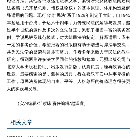
论证方法。其他各书系运用法释义学、案例研究及比较法阐述民
法各编（尤其是总则、债权及物权）的基本原理、体系构造及解
释适用的问题。现行台湾“民法”系于1929年制定于大陆，自1945
年起适用于台湾，长达六十四年，乃传统民法的延续与发展，超
过半个世纪的运作及多次的立法修正，累积了相当丰富的实务案
例、学说见解及规范模式，对大陆民法的制定、解释适用，应有
一定的参考价值，希望拙著的出版能有助于增进两岸法学交流，
共为民法学的繁荣与进步而努力。作者多年来致力于民法的教学
研究，得到两岸许多法学界同仁的指教和勉励，元照出版公司与
北京大学出版社协助、出版发行新版，认真负责，谨再致衷心的
敬意。最要感谢的是，蒙神的恩典，得在喜乐平安中从事卑微的
工作，愿民法所体现的自由、平等、人格尊严的价值理念得获更
大的实践与发展。
（实习编辑/邹紫琼 责任编辑/赵泽睿）
相关文章