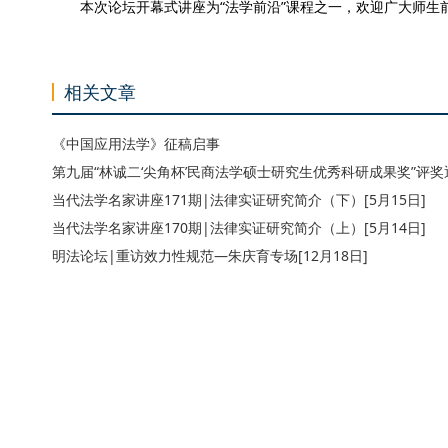
本次论坛开幕式讲座为“法学前沿”课程之一，欢迎广大师生
相关文章
《中国应用法学》征稿启事
第九届“林诚二‘尖角杯’民商法学硕士研究生优秀科研成果奖”评奖通知
当代法学名家讲座171期|法律实证研究简介（下）[5月15日]
当代法学名家讲座170期|法律实证研究简介（上）[5月14日]
明法论坛|重访效力性规范—朱庆育专场[12月18日]