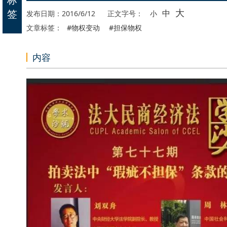
大
签
中
发布日期：2016/6/12
正文字号：
小
文章标签：
#物权变动
#担保物权
内容