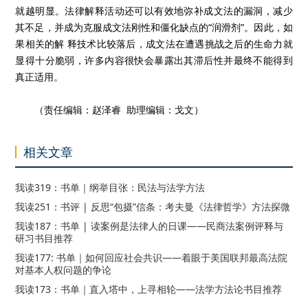
就越明显。法律解释活动还可以有效地弥补成文法的漏洞，减少
其不足，并成为克服成文法刚性和僵化缺点的“润滑剂”。因此，如
果相关的解 释技术比较落后，成文法在遭遇挑战之后的生命力就
显得十分脆弱，许多内容很快会暴露出其滞后性并最终不能得到
真正适用。
（责任编辑：赵泽睿 助理编辑：戈文）
相关文章
我读319：书单｜纲举目张：民法与法学方法
我读251：书评 | 反思“包摄”信条：考夫曼《法律哲学》方法探微
我读187：书单 | 读案例是法律人的日课——民商法案例评释与
研习书目推荐
我读177: 书单｜如何回应社会共识——着眼于美国联邦最高法院
对基本人权问题的争论
我读173：书单｜直入塔中，上寻相轮——法学方法论书目推荐