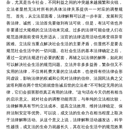
杂，尤其是当今社会，不同利益之间的冲突越来越频繁和尖锐，
立法者显然无法对所有的具体法律关系提供一一对应的调整规
范。 首先，从立法层面看，法律解释可以进一步丰富、发展和完
善法律。诚然，法治首先要做到有法可依，但是，有法可依也并
非要通过大规模的立法活动来完成。过多的法律可能会使人们在
规范选择面前变得无所适从，法官的法律适用活动也将变得异常
困难。立法应当重点解决社会生活的主要矛盾，但显然不是要去
规范社会生活中的一切问题。在社会生活的基本法律确定之后，
通过一定的法规进行必要的配套，再辅之以法律的解释，如此则
可以解决社会生活的规范问题。立法并非多多益善，繁杂但又不
实用的法律，不仅将耗费大量的立法成本，也使得有些法律会形
同虚设，影响法律的权威和公民对法律的信仰。法国民法典之父
波塔利斯在两个世纪前就曾告诫后世的立法者:“不可制定无用的法
律，它们会损害那些真正有用的法律。”这句话在今天仍然有相当
的启示意义。就对社会的调整功能而言，与单纯的立法相比较，
法律解释具有节约立法成本、提高立法效用、维持法律稳定、保
持法制安定等优势。可以说，成文法的生命力在相当程度上取决
于法律解释活动。从这个意义上说，法律解释活动越发达，科学
性越强，成文法的生命力就越长久，其在社会生活中的规范效果