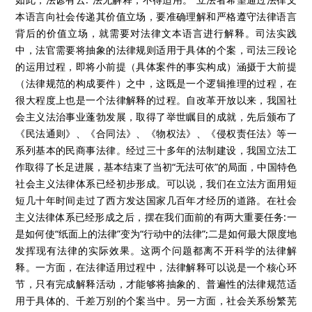
本语言向社会传递其价值立场，要准确理解和严格遵守法律语言
背后的价值立场，就需要对法律文本语言进行解释。司法实践
中，法官需要将抽象的法律规则适用于具体的个案，司法三段论
的运用过程，即将小前提（具体案件的事实构成）涵摄于大前提
（法律规范的构成要件）之中，这既是一个逻辑推理的过程，在
很大程度上也是一个法律解释的过程。自改革开放以来，我国社
会主义法治事业蓬勃发展，取得了举世瞩目的成就，先后颁布了
《民法通则》、《合同法》、《物权法》、《侵权责任法》等一
系列基本的民商事法律。经过三十多年的法制建设，我国立法工
作取得了长足进展，基本结束了当初“无法可依”的局面，中国特色
社会主义法律体系已经初步形成。可以说，我们在立法方面用短
短几十年时间走过了西方发达国家几百年才经历的道路。在社会
主义法律体系已经形成之后，摆在我们面前的有两大重要任务:一
是如何使“纸面上的法律”变为“行动中的法律”;二是如何最大限度地
发挥现有法律的实际效果。这两个问题都离不开科学的法律解
释。一方面，在法律适用过程中，法律解释可以说是一个核心环
节，只有完成解释活动，才能够将抽象的、普遍性的法律规范适
用于具体的、千差万别的个案当中。另一方面，社会关系纷繁芜