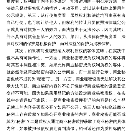
角度看，权利由于内容具体确定，能够适用统一的公示方法，而
法益只是对事实状态的描述，变动不居，难以从中归纳出通用的
公示规则。第三，从行使角度看，虽然权利和法益均可由享有者
自己行使，也可转让给他人，但权利的转让只要依照法律规定公
示就具有对抗第三人的效力，而法益由于无法公示，因而其转让
并不具有对抗善意第三人的效力。第四，从法律保护角度看，法
律对权利的保护是积极保护，而对法益的保护为消极保护。
其次，如果将商业秘密纳入权利质权的客体范畴，在实践中
也不具有可操作性。一方面，商业秘密若成为权利质权的客体将
与其基本属性相冲突。如果允许商业秘密成为权利质权的客体，
就必然涉及商业秘密内容的公示问题，而一旦进行公示，商业秘
密也就不成其为“秘密”了。另一方面，商业秘密设质无法解决其公
示方法问题。商业秘密内容的不公开性使得商业秘密的设质登记
变得不可能。因为如果采用登记的方法设定商业秘密质权，在实
践中会遭遇如下难题：一是商业秘密质押登记的内容是什么？登
记簿上的内容是否应公开？如果不公开，第三人如何知晓该商业
秘密上存在质权？如果公开商业秘密的内容，商业秘密还能否成
其为“秘密”？二是质权人通过商业秘密质押获取了商业秘密的具体
内容，如果被担保债权届期得到清偿，如何返还作为质押标的的