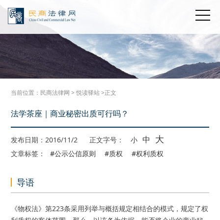
当前位置：
民商法律网
>
悦读驿站
>正文
法学茶座｜商业秘密出质可行吗？
大
中
发布日期：2016/11/2
正文字号：
小
文章标签：
#公示公信原则
#质权
#权利质权
导语
《物权法》第223条采用列举与概括规定相结合的模式，规定了权