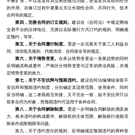
不断扩张，不仅需发挥其交易的规范功能，还需发挥其组织经济
的作用。在修订过程中要重点关注长期性合同、共同行为、技术
合同等的规定。
第四，完善合同的订立规则。
建议在《合同法》中规定网络
交易平台的法律地位、完善以实际履行方式订约的规则、明确规
定预约，等等。
第五，关于合同履行制度。
需进一步完善关于第三人利益合
同、清偿抵充规则、代物清偿、合同保全等的规定。
第六，关于情势变更。
在承认情势变更这一发展趋势的同时
应明确其构成要件，严格区分情势变更与正常的商业风险，并规
定情势变更的效力。
第七，关于不安抗辩与预期违约。
建议合同法编继续保留不
安抗辩和预期违约制度，分别确定其适用范围、使用条件。同时
应当明确，这二者既相互衔接、又不完全一致，如不安抗辩只以
双务合同为对象，而预期违约可适用于各种合同。
第八，关于合同解除制度。
需进一步明确合同解除的溯及效
力、根本违约的构成要件、解除权的主体范围、解除权行使能否
附条件或附期限等问题。
第九，关于违约责任的规则。应明确规定预期违约的两种形