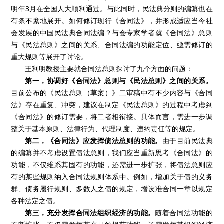
明年3月在全国人大顺利通过。与此同时，民法典分则的编纂也在
有条不紊地展开。如何修订现行《合同法》，并形成适应当今社
会发展的中国民法典合同法编？与会专家学者就《合同法》总则
与《民法总则》之间的关系、合同法编的功能定位、亟需修订的
重大规则等展开了讨论。
王利明教授主要就合同法总则探讨了九个方面的问题：
第一，协调好《合同法》总则与《民法总则》之间的关系。
目前公布的《民法总则（草案）》二审稿中有不少内容与《合同
法》存在重复、冲突，建议在制定《民法总则》的过程中考虑到
《合同法》的修订需要，将二者相衔接。具体而言，需进一步调
整关于基本原则、法律行为、代理制度、违约责任等的规定。
第二，《合同法》应发挥债法总则的功能。
由于目前民法典
的编纂并不考虑设置债法总则，我们应当重新思考《合同法》的
功能，不仅维系其固有的功能，还需进一步扩张，将债法总则应
有的某些规则纳入合同法规则体系中。例如，增加关于债的义务
群、债务履行规则、多数人之债的规定，增设准合同一章以规定
各种法定之债。
第三，充分发挥合同法组织经济的功能。
随着合同法功能的