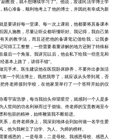
了副教授，就不想继续学习了”。他说，攻读民法学博士学
，精心准备，顺利地考上了他的博士，并因此有幸成为新
就是要讲好每一堂课。每一次上课前，他都要将其备课本
后因人施教，尽量让听众都听懂听好。我记得，我自己第
了有关的教学法，而且还把他的备课笔记借给我，让我参
记写得工工整整，一些需要着重讲解的地方还附了特殊标
在最后一个角落。我讲完以后，他会私下给我一些意见和
经基本上路了，讲得不错”。
做完手术。医生建议他在医院卧床静养，不要外出参加活
的第一个民法博士。既然我带了，就应该从头带到尾，否
车把佟老师接到学校，在他家里举行了一个答辩开始的仪
你看宇宙浩渺，每当我抬头仰望星空，就感到一个人是多
为人世间的功名利禄而过于烦恼。佟老师的宝贵教诲至今
襟和包容的精神，始终鞭策我不断前进。
关系，在佟老师身上，我深刻地体会到如何做一名学生爱
风，他为我树立了治学、为人、为师的榜样。
需要感恩的，一是母亲，二是母校。我感恩母校、感恩人