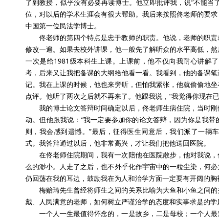
了副教授，似乎没有必要再读博士。他立即批评我，说“不能当
位，对以后的学术生涯会有很大帮助。我后来按照佟老师的要求
中国第一位民法学博士。
佟老师的第四个特点是忠于教师的职责。他说，老师的职责
修改一遍。如果去校外讲课，他一般先了解听众的水平高低，然
一次是给1981级本科生上课。上课前，他不仅向我耐心讲解
考，后来又让我把备课的大纲给他看一看。我看到，他的备课笔
记。我在上课的时候，他也来旁听，但怕我紧张，他就偷偷地坐
点评。他听了两次之后就不再来了。他跟我说，“我觉得你现在已
我的博士论文答辩时间确定以后，佟老师生病住院，当时刚
动。但他跟我说：“我一定要参加你的论文答辩，因为你是我带
则，我会感到遗憾。”最后，征得医生同意后，我们派了一辆
式。我答辩通过以后，他非常高兴，才让我们把他送回医院。
在佟老师住院期间，我有一次陪他在医院散步，他对我说，
么的渺小。人走了之后，也不外乎化作宇宙中的一粒尘染，何必
仍回荡在我的耳边，鼓励我在为人和治学方面一定要有开阔的胸
梅贻琦先生曾经将师生之间的关系比喻为大鱼和小鱼之间的
戴、人民满意的老师，如何树立严谨治学的态度和实事求是的学
一个人一生最值得怀念的，一是故乡，二是母校；一个人最