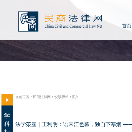
首页
当前位置：
民商法律网
>
悦读驿站
>正文
学
科
法学茶座｜王利明：语来江色暮，独自下寒烟 —
标