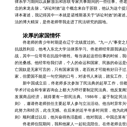
律系学习期间以及解放后和苏联专家共事期间的一些往事。佟老师
念的来龙去脉，“诉讼时效”这个概念来自于苏联，他认为这个
译本著述，我记得其中一本就是诺维斯基关于“诉讼时效”的著
法的博大精深，是佟老师带我走进了民法研究的园地。
浓厚的家国情怀
佟老师的青少年时期是在辽宁北镇度过的。“九一八”事变
抗战胜利后，他考入东北大学法律系学习。佟老师经常跟我谈起
战，其中一位哥哥在抗战中牺牲。每当谈起这些往事的时候，我
的沧桑感。他经常给我们讲，个人的命运和国家、民族的命运是
亡国奴是无家可言的，只有国家富强，老百姓才可能有好日子过
家，但爱国不能是一句空洞的口号，对读书人来说，踏实工作、
新中国成立后，佟老师多次参加了民法典的起草工作，但都
学术讨论会和专家咨询会上都大力呼吁要制定民法典。他反复阐
发展商品经济，就得要有一部民法典。1986年，鉴于制定民
则》，邀请佟老师担任主要起草人参与立法活动。他当时异常兴
此努力和经历，此生无憾。在后来的近半年多时间里，他为此
则》顺利通过以后，他兴奋得热泪盈眶，他对我说，中国总算有
佟老师住院期间，我和他家人一起轮流陪住。在佟老师去世