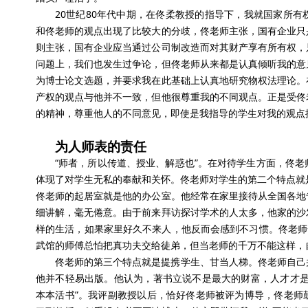
20世纪80年代中期，在佟柔教授的指导下，我就国家所
和佟老师的观点出现了比较大的分歧，佟老师主张，国有企业只
则主张，国有企业应当通过公司制改造而对其财产享有所有权，
问题上，我们也发生过争论，但佟老师从来都是认真倾听我的意
为博士论文选题，并要求我在此基础上认真地研究物权法理论。
产权的观点与他并不一致，但他很尊重我的不同观点。正是受佟
的精神，尊重他人的不同意见，即使是我指导的学生对我的观点
为人师表的责任
“师者，所以传道、授业、解惑也”。在对待学生方面，佟
体现了对学生无私的奉献和关怀。佟老师对学生的第二个特点就
佟老师的起居室就是他的办公室。他经常在家里接待从全国各地
细讲解，毫无倦意。由于前来拜访探讨学术的人太多，他家的沙
样的生活，如果家里好久不来人，他反而会感到不习惯。佟老师
武馆的师傅总怕把真功夫交给徒弟，但当老师的千万不能这样，
佟老师的第三个特点就是提携学生、甘当人梯。佟老师自己
他并不轻易出版。他认为，著书立说不是最大的财富，人才才是
本本活书”。我评副教授以后，恰好佟老师被评为博导，佟老师