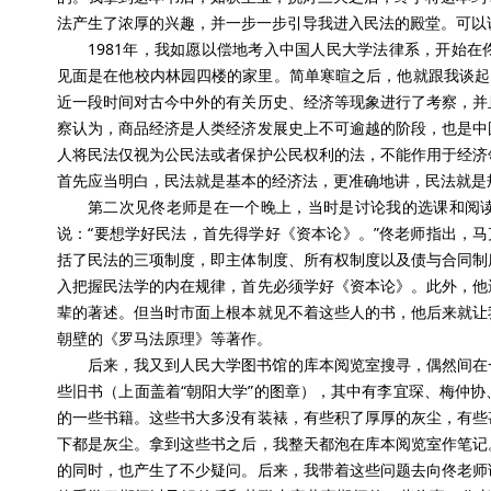
法产生了浓厚的兴趣，并一步一步引导我进入民法的殿堂。可以
1981年，我如愿以偿地考入中国人民大学法律系，开始
见面是在他校内林园四楼的家里。简单寒暄之后，他就跟我谈起
近一段时间对古今中外的有关历史、经济等现象进行了考察，并
察认为，商品经济是人类经济发展史上不可逾越的阶段，也是中
人将民法仅视为公民法或者保护公民权利的法，不能作用于经济
首先应当明白，民法就是基本的经济法，更准确地讲，民法就是
第二次见佟老师是在一个晚上，当时是讨论我的选课和阅
说：“要想学好民法，首先得学好《资本论》。”佟老师指出，马
括了民法的三项制度，即主体制度、所有权制度以及债与合同制
入把握民法学的内在规律，首先必须学好《资本论》。此外，他
辈的著述。但当时市面上根本就见不着这些人的书，他后来就让
朝壁的《罗马法原理》等著作。
后来，我又到人民大学图书馆的库本阅览室搜寻，偶然间在
些旧书（上面盖着“朝阳大学”的图章），其中有李宜琛、梅仲
的一些书籍。这些书大多没有装裱，有些积了厚厚的灰尘，有些
下都是灰尘。拿到这些书之后，我整天都泡在库本阅览室作笔记
的同时，也产生了不少疑问。后来，我带着这些问题去向佟老师