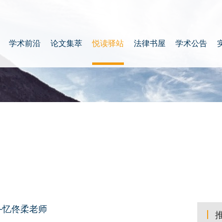
学术前沿
论文集萃
悦读驿站
法律书屋
学术公告
—忆佟柔老师