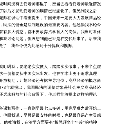
段时间没有去佟老师那里了，应当去看看佟老师最近情况
了以后才发现佟老师的病情已经恶化了。但见到我之后，
老师在谈话中着重提出，中国未来一定要大力发展商品经
，民法的健全是法制建设的最重要内容。他勉励我不论今
管有多大诱惑，都不要放弃治学育人的岗位。我当时看佟
和我讨论问题，但没想到他已经是在交代后事了。后来我
走了，我至今仍为此感到十分愧疚和懊悔。
就叮嘱我，要老老实实做人，踏踏实实做事，不来半点虚
求一切都要从中国实际出发。他在学术上勇于追求真理，
开放初期，计划经济还占据主导地位，商品经济的概念尚
978年就提出，我国民法的调整对象是社会主义商品经济
还远未解放的社会背景下，佟老师能够提出这样的理论，
备课和写作，一直到早晨七点多钟，用完早餐之后开始上
。他跟我说，早晨是最安静的时候，也是最容易产生灵感
。他教诲我，在治学方面要有“板凳须坐十年冷”的精神，