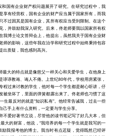
有权和国有企业财产权问题展开了研究。在研究过程中，我
是享有经营权，国有企业的财产应当属于国家所有，而我
只不过因其是国有企业，其所有权应当受到限制。在这个
见，并鼓励我深入研究。后来，佟老师要我以国家所有权
在我博士论文答辩会上，他提出，虽然我关于国有企业财
老师的影响，这些年我在治学和研究过程中始终秉持包容
提出质疑，我也感到高兴。
老师最大的特点就是像慈父一样关心和关爱学生，在他身上
是谆谆教诲、诲人不倦。上世纪80年代，学校用房紧张，
专程过来讨教的学生，他对每一个学生都是耐心听讲，仔
发被坐坏了，里面的弹簧都露出来了。佟老师也习惯了这
一生最反对的就是“知识私有”。他经常告诫我，过去一些
自己手上有什么资料，一定要与学生分享。
并不爱好著书立说，尽管他的读书笔记写了好几大本，但
最大的财富，他说，“我培养的每一个学生就是我写的一
鼓励我报考他的博士。我当时有点迟疑，觉得既然已经评