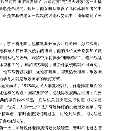
当时向我详细讲解了“诉讼时效”与“消灭时效”这一组概
提法也是合理的。随后，他又向我推荐了几位苏联学者的中
述。正是在和佟老师一次次的讨论和交流中，我领略到了民
之后，东三省沦陷，他被迫离开家乡四处避难，颠沛流离。
他和家人在日本入侵后的遭遇，他的几位兄长都参加了抗
都能从他的语气、表情中深切体会到国破家亡、饱经战乱
休戚相关的，国家积贫积弱，遭受外敌侵略就不可避免，
。他常常告诫我们，无论在哪里，都要热爱祖国，报效国
治学育人就是报效国家的最好方式。
无果而终。1978年人民大学复校以后，佟老师在每次的
述这样的观点：国家要富强，必须得发展商品经济；而要
法典的条件尚不成熟，立法机关就决定先行制定《民法通
奋，他说，人的一生中很少有这样好的机会报效国家，有
殚精竭虑，有时会把我们叫过去，讨论到深夜。《民法通
了自己的民法。
前一天，师母说佟老师病情还比较稳定，暂时不用过去陪