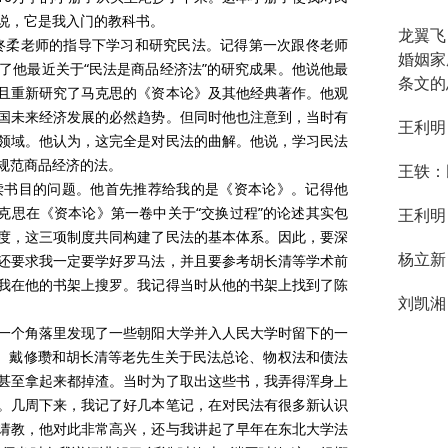
说，它是我入门的教科书。
龙翼飞
在佟柔老师的指导下学习和研究民法。记得第一次跟佟老师
婚姻家
了他最近关于“民法是商品经济法”的研究成果。他说他最
条文的
且重新研究了马克思的《资本论》及其他经典著作。他观
国未来经济发展的必然趋势。但同时他也注意到，当时有
王利明
领域。他认为，这完全是对民法的曲解。他说，学习民法
规范商品经济的法。
王轶：
读书目的问题。他首先推荐给我的是《资本论》。记得他
克思在《资本论》第一卷中关于“交换过程”的论述其实包
王利明
度，这三项制度共同构建了民法的基本体系。因此，要深
杨立新
还要求我一定要学好罗马法，并且要参考胡长清等学术前
我在他的书架上搜罗。我记得当时从他的书架上找到了陈
刘凯湘
一个角落里发现了一些朝阳大学并入人民大学时留下的一
协、戴修瓒和胡长清等老先生关于民法总论、物权法和债法
甚至拿起来都掉渣。当时为了取出这些书，我弄得浑身上
。几周下来，我记了好几本笔记，在对民法有很多新认识
请教，他对此非常高兴，还与我讲起了早年在东北大学法