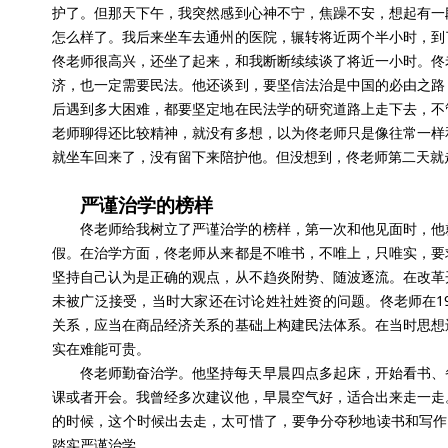
护了。但那天下午，我突然感到心神不宁，焦躁不安，想起有一
怎么样了。我后来坐车去通州的医院，辗转将近两个半小时，到
佟老师很高兴，还坐了起来，和我断断续续谈了将近一小时。佟
济，也一定需要民法。他还谈到，要坚信法治是中国的必由之路
后遇到多大困难，都要坚定地在民法学的研究道路上走下去，不
老师聊得还比较精神，就没有多想，以为佟老师只是像往常一样
就坐车回来了，没有留下来陪护他。但没想到，佟老师第二天就
严谨治学的榜样
佟老师给我树立了严谨治学的榜样，第一次和他见面时，他
假。在治学方面，佟老师从来都是不唯书，不唯上，只唯实，要
坚持自己认为是正确的观点，从不趋炎附势、随波逐流。在改革
未被广泛接受，当时大家还在讨论姓社姓资的问题。佟老师在1
关系，应当在商品经济关系的基础上构建民法体系。在当时思想
实在难能可贵。
佟老师勤奋治学。他坚持每天早晨四点多起床，开始看书、
课或者开会。我曾经多次建议他，早晨空气好，适合出来走一走
的时候，这个时候出去走，太可惜了，要争分夺秒地读书和写作
踏实严谨治学。