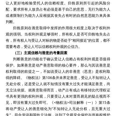
让人更好地检验受托人的信赖程度。归咎原则所引起的风险分
配，要求所有人放弃占有必须是基于自己的意思，无行为能力人
或者限制行为能力人应根据其丧失占有时的自然意思能力来具体
判断。
归咎原则在善意取得中发挥的作用很大程度上取决于权利外
观的强弱。当权利外观足够强时，所有权人是否可归咎地失去占
有，所有权人与受让人对标的物是否处于“相同接近”的位置，都不
需要考虑，受让人可以信赖权利外观的公信力。
（三）主观信赖与善意的考量因素
判断善意的功能在于确认受让人信赖占有权利外观是否值得
保护。如果善意是动产善意取得的核心要件，那么与其说善意是
权利取得的前提之一，不如说受让人的非善意（恶意）是权利取
得的障碍。《物权法》第106条并未界定善意，受让人不知转让人
无处分权，还是受让人就不知情没有重大过失才能满足善意，尚
无立法依据。就善意取得而言，动产占有或占有移转比代理权证
书具有更强的权利外观，只要受让人未对显而易见的疑点视而不
见，即没有重大过失即可。《<物权法>司法解释（一）》第15条
将动产受让人的善意细化为“不知转让人无处分权，且无重大过
失”，符合学说和国外立法例，达到了交易安全保护与所有权维护