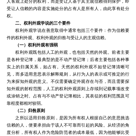
人客观上处分的权利，而是受让人基于其主观信赖得到保护，即
受让人信赖的内容是实施处分的占有人是所有人，由此享有处分
权。
二、权利外观学说的三个要件
权利外观学说在善意取得中通常包括三个要件：作为信赖要
件的权利外观、权利外观的归咎与受让人的主观信赖。
（一）权利外观有强弱
权利外观既包括人工的外观，也包括天然的外观。前者主要
是各种登记簿，最典型的是不动产登记簿；后者主要包括各种事
实上的归属关系，如占有。天然的权利外观不如登记簿清晰可
见，而多适用意思表示解释规则，从行为人的表示或可推定的行
为来探知外观的意义。不仅需要确定外观存在与否，而且需要探
知外观的射程范围，人工的权利外观原则上存续到记载事项改变
或涂销之时。占有与不动产登记簿相比，其表征的权利范围及可
靠程度都相对较弱。
（二）归咎原则
之所以适用归咎原则，是因为所有权人根据自己的意思挑选
信赖的人，便要承担由于该人不可靠而引起的风险。从经济的角
度分析，所有权人作为危险防范者的成本最低，因为他能够比受