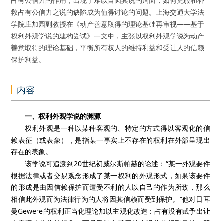
占有公信力的作用，出现了难以自圆其说的局面，如何克服和补
救占有公信力之说的缺陷成为值得讨论的问题。上海交通大学法
学院庄加园副教授在《动产善意取得的理论基础再审视——基于
权利外观学说的建构尝试》一文中，主张以权利外观学说为动产
善意取得的理论基础，平衡所有权人的维持利益和受让人的信赖
保护利益。
内容
一、权利外观学说的渊源
权利外观是一种以某种客观的、特定的方式得以客观化的信
赖表征（或表象），是指某一事实上不存在的权利在外部呈现出
存在的表象。
该学说可追溯到20世纪初威尔斯帕赫的论述：“某一外观要件
根据法律或者交易观念形成了某一权利的外观形式，如果该要件
的形成是由因信赖保护而遭受不利的人以自己的作为所致，那么
相信此外观而为法律行为的人将因其信赖而受到保护。”他对日耳
曼Gewere的权利正当化理论加以主观化改造：占有没有赋予出让