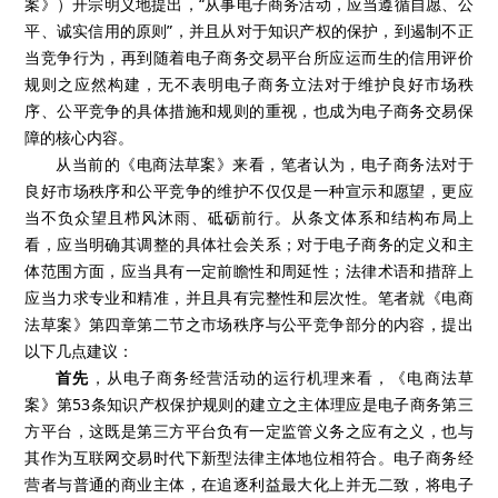
案》）开宗明义地提出，“从事电子商务活动，应当遵循自愿、公
平、诚实信用的原则”，并且从对于知识产权的保护，到遏制不正
当竞争行为，再到随着电子商务交易平台所应运而生的信用评价
规则之应然构建，无不表明电子商务立法对于维护良好市场秩
序、公平竞争的具体措施和规则的重视，也成为电子商务交易保
障的核心内容。
从当前的《电商法草案》来看，笔者认为，电子商务法对于
良好市场秩序和公平竞争的维护不仅仅是一种宣示和愿望，更应
当不负众望且栉风沐雨、砥砺前行。从条文体系和结构布局上
看，应当明确其调整的具体社会关系；对于电子商务的定义和主
体范围方面，应当具有一定前瞻性和周延性；法律术语和措辞上
应当力求专业和精准，并且具有完整性和层次性。笔者就《电商
法草案》第四章第二节之市场秩序与公平竞争部分的内容，提出
以下几点建议：
首先
，从电子商务经营活动的运行机理来看，《电商法草
案》第53条知识产权保护规则的建立之主体理应是电子商务第三
方平台，这既是第三方平台负有一定监管义务之应有之义，也与
其作为互联网交易时代下新型法律主体地位相符合。电子商务经
营者与普通的商业主体，在追逐利益最大化上并无二致，将电子