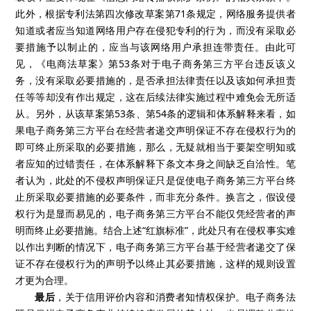
此外，根据专利法第四次修改草案第71条规定，网络服务提供者
知道或者应当知道网络用户存在侵犯专利的行为，而没有采取必
要措施予以制止的，应当与该网络用户承担连带责任。由此可
见，《电商法草案》第53条对于电子商务第三方平台违反该义
务，没有采取必要措施的，是否承担法律责任以及该如何承担责
任等等却没有作出规定，这在后续法律实施过程中难免会无所适
从。另外，从该草案第53条、第54条的逻辑和体系解释来看，如
果电子商务第三方平台在经营者递交声明保证不存在侵权行为的
即可终止所采取的必要措施，那么，无疑就相当于要架空明知或
者应知的过错责任，在体系解释下条文本身之间缺乏自洽性。笔
者认为，此处的不侵权声明保证只是促使电子商务第三方平台终
止所采取必要措施的必要条件，而非充分条件。换言之，假设侵
权行为是显而易见的，电子商务第三方平台不能仅凭经营者的声
明而终止必要措施。结合上述“红旗标准”，此处只有在侵权事实难
以作出判断的情况下，电子商务第三方平台基于经营者递交了保
证不存在侵权行为的声明予以终止其必要措施，这样的规则设置
才更为合理。
最后
，关于信用评价内容和消费者知情权保护。电子商务法