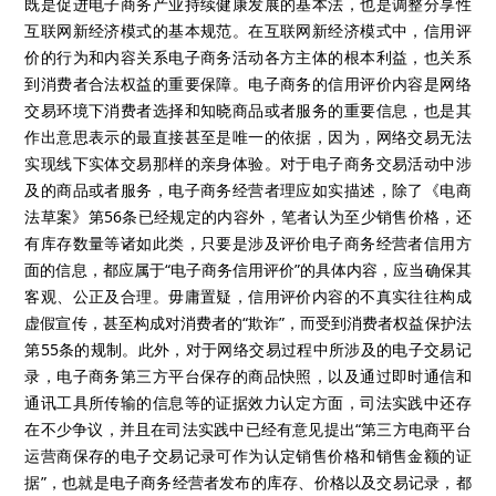
既是促进电子商务产业持续健康发展的基本法，也是调整分享性
互联网新经济模式的基本规范。在互联网新经济模式中，信用评
价的行为和内容关系电子商务活动各方主体的根本利益，也关系
到消费者合法权益的重要保障。电子商务的信用评价内容是网络
交易环境下消费者选择和知晓商品或者服务的重要信息，也是其
作出意思表示的最直接甚至是唯一的依据，因为，网络交易无法
实现线下实体交易那样的亲身体验。对于电子商务交易活动中涉
及的商品或者服务，电子商务经营者理应如实描述，除了《电商
法草案》第56条已经规定的内容外，笔者认为至少销售价格，还
有库存数量等诸如此类，只要是涉及评价电子商务经营者信用方
面的信息，都应属于“电子商务信用评价”的具体内容，应当确保其
客观、公正及合理。毋庸置疑，信用评价内容的不真实往往构成
虚假宣传，甚至构成对消费者的“欺诈”，而受到消费者权益保护法
第55条的规制。此外，对于网络交易过程中所涉及的电子交易记
录，电子商务第三方平台保存的商品快照，以及通过即时通信和
通讯工具所传输的信息等的证据效力认定方面，司法实践中还存
在不少争议，并且在司法实践中已经有意见提出“第三方电商平台
运营商保存的电子交易记录可作为认定销售价格和销售金额的证
据”，也就是电子商务经营者发布的库存、价格以及交易记录，都