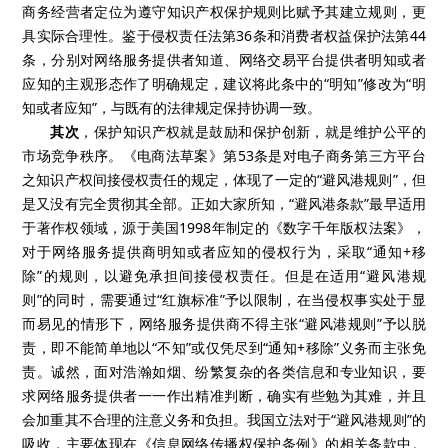
商务经营者定位为遵守知识产权保护规则比赋予其建立规则，更
具实际合理性。鉴于侵权责任法第36条和消费者权益保护法第44
条，分别对网络服务提供者知道、网络交易平台提供者明知或者
应知的主观形态作了明确规定，建议将此条中的“明知”修改为“明
知或者应知”，与既有的法律规定保持协调一致。
其次
，保护知识产权就是鼓励和保护创新，就是维护公平的
市场竞争秩序。《电商法草案》第53条是对电子商务第三方平台
之知识产权间接侵权责任的规定，体现了一定的“避风港规则”，但
是又没有完全贯彻其全部。正如大家所知，“避风港条款”最早适用
于著作权领域，源于美国1998年制定的《数字千年版权法案》，
对于网络服务提供商明知或者应知的侵权行为，采取“通知+移
除”的规则，以避免承担间接侵权责任。但是在适用“避风港规
则”的同时，需要通过“红旗标准”予以限制，在当侵权事实处于显
而易见的情形下，网络服务提供商不得主张“避风港规则”予以脱
责，即不能简单地以“不知”或仅凭尽到“通知+移除”义务而主张免
责。诚然，面对浩瀚如烟、纷繁复杂的各类信息和专业知识，要
求网络服务提供者一一作出精准判断，确实有些勉为其难，并且
会加重其不合理的注意义务和负担。我国立法对于“避风港规则”的
吸收，主要体现在《信息网络传播权保护条例》的相关条款中。