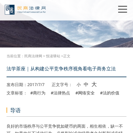
当前位置：
民商法律网
>
悦读驿站
>正文
法学茶座｜从构建公平竞争秩序视角看电子商务立法
大
中
发布日期：2017/7/7
正文字号：
小
文章标签：
#商行为
#法律热点
#网络安全
#法的价值
导语
良好的市场秩序与公平竞争犹如硬币的两面，相生相依，缺一不