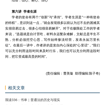
结语：信心、耐心、恒心
第六讲 学者生涯
学者的使命有两个:“创新”与“承传”。学者生涯是“一种有使命
的特权”，意识到这一点，“就会发现很多以前认为过不去的困难其
实很容易过去，很多心结很容易解开”。对于在极限处工作的学者
来说，“选题就是自讨苦吃，材料永远繁杂难解，文献总是半生不
熟，分析必须挖空心思，写作始终惨淡经营，发表永如万里长
征”。在最后一讲中，作者讲的是发自内心深处的“心里话”，“我们
可以充分利用这段时间来及时行乐，我们也可以充分利用这段时
间，把它变成最高贵的时间”。
(责任编辑：曹美璇 助理编辑:陈子奇)
相关文章
我读336：书单｜普通法的历史与现实