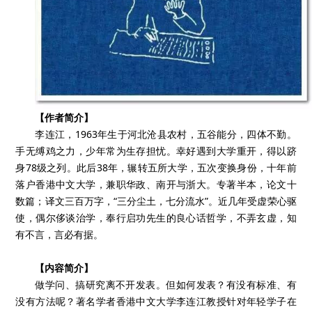
【作者简介】
李连江，1963年生于河北沧县农村，五谷能分，四体不勤。
手无缚鸡之力，少年常为生存担忧。幸好遇到大学重开，得以跻
身78级之列。此后38年，辗转五所大学，五次变换身份，十年前
落户香港中文大学，兼职华政、南开与浙大。专著半本，论文十
数篇；译文三百万字，“三分尘土，七分流水”。近几年受虚荣心驱
使，偶尔侈谈治学，奉行启功先生的良心话哲学，不弄玄虚，知
有不言，言必有据。
【内容简介】
做学问、搞研究离不开发表。但如何发表？有没有标准、有
没有方法呢？著名学者香港中文大学李连江教授针对年轻学子在