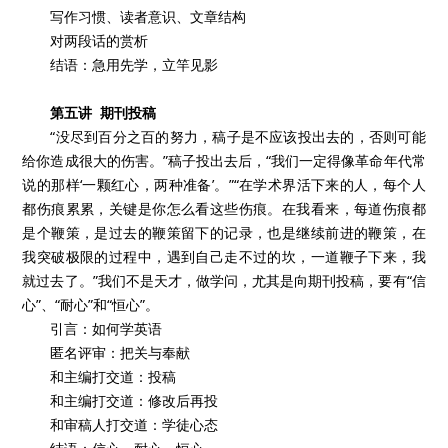
写作习惯、读者意识、文章结构
对两段话的赏析
结语：急用先学，立竿见影
第五讲 期刊投稿
“没尽到百分之百的努力，稿子是不应该投出去的，否则可能
给你造成很大的伤害。”稿子投出去后，“我们一定得像革命年代常
说的那样‘一颗红心，两种准备’。”“在学术界活下来的人，每个人
都伤痕累累，关键是你怎么看这些伤痕。在我看来，每道伤痕都
是个鞭策，是过去的鞭策留下的记录，也是继续前进的鞭策，在
我突破极限的过程中，遇到自己走不过的坎，一道鞭子下来，我
就过去了。”我们不是天才，做学问，尤其是向期刊投稿，要有“信
心”、“耐心”和“恒心”。
引言：如何学英语
匿名评审：把关与奉献
和主编打交道：投稿
和主编打交道：修改后再投
和审稿人打交道：学徒心态