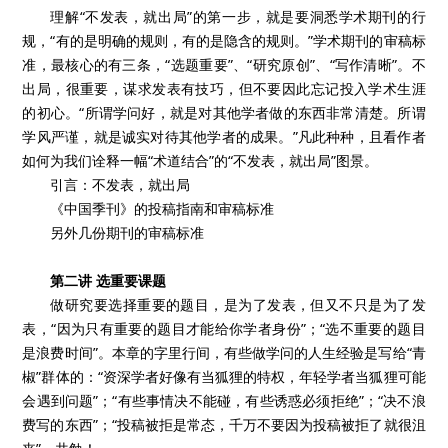
理解“不发表，就出局”的第一步，就是要洞悉学术期刊的行
规，“有的是明确的规则，有的是隐含的规则。”学术期刊的审稿标
准，最核心的有三条，“选题重要”、“研究原创”、“写作清晰”。不
出局，很重要，谋求发表有技巧，但不要因此忘记投入学术生涯
的初心。“所谓学问好，就是对其他学者做的东西非常清楚。所谓
学风严谨，就是诚实对待其他学者的成果。”凡此种种，且看作者
如何为我们诠释一幅“术道结合”的“不发表，就出局”图景。
引言：不发表，就出局
《中国季刊》的投稿指南和审稿标准
另外几份期刊的审稿标准
第二讲 选重要课题
做研究要选择重要的题目，是为了发表，但又不只是为了发
表，“因为只有重要的题目才能给你学者身份”；“选不重要的题目
是浪费时间”。本章的字里行间，有些做学问的人生经验是写给“青
椒”群体的：“资深学者好像有当狐狸的特权，年轻学者当狐狸可能
会遇到问题”；“有些事情决不能碰，有些诱惑必须拒绝”；“决不浪
费写的东西”；“投稿被拒是常态，千万不要因为投稿被拒了就很沮