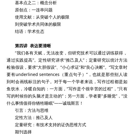
基本点之二：概念分析
原创点：一连串问题
使用文献：从突破个人的极限
到突破学术共同体的极限
结语：学术生态
第四讲 表达要清晰
“我们各有天赋，无法改变，但研究技术可以通过训练获得，
通过实践提高”。定性研究讲求“推己及人”；定量研究以统计方法
检验假设，要求“大胆假设”、“小心求证”和“良心决断”。“写文章时
要有underlined sentences（重点句子）”，也就是那些别人读
到时会画线标注的句子。对于每一个学者来说，写作过程都是如
鱼饮水，冷暖自知的：一方面，“写作是个很辛苦的过程”，“只有
写的时候你的头脑才是主动的”；另一方面，学者要“多睡觉”，“没
什么事情值得你牺牲睡眠”——诚哉斯言！
引言：方法与思维
定性方法：推己及人
定量研究：有技术支持的证伪思维方式
期刊选择