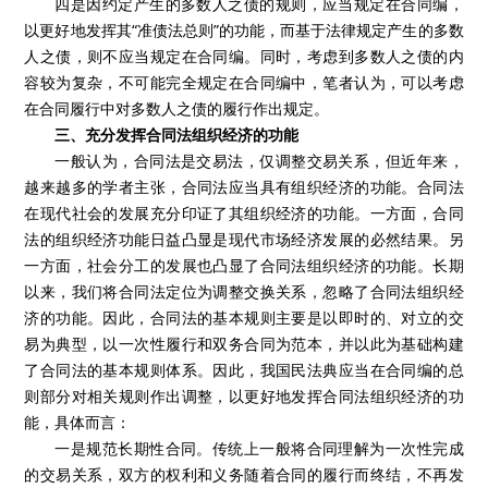
四是因约定产生的多数人之债的规则，应当规定在合同编，
以更好地发挥其“准债法总则”的功能，而基于法律规定产生的多数
人之债，则不应当规定在合同编。同时，考虑到多数人之债的内
容较为复杂，不可能完全规定在合同编中，笔者认为，可以考虑
在合同履行中对多数人之债的履行作出规定。
三、充分发挥合同法组织经济的功能
一般认为，合同法是交易法，仅调整交易关系，但近年来，
越来越多的学者主张，合同法应当具有组织经济的功能。合同法
在现代社会的发展充分印证了其组织经济的功能。一方面，合同
法的组织经济功能日益凸显是现代市场经济发展的必然结果。另
一方面，社会分工的发展也凸显了合同法组织经济的功能。长期
以来，我们将合同法定位为调整交换关系，忽略了合同法组织经
济的功能。因此，合同法的基本规则主要是以即时的、对立的交
易为典型，以一次性履行和双务合同为范本，并以此为基础构建
了合同法的基本规则体系。因此，我国民法典应当在合同编的总
则部分对相关规则作出调整，以更好地发挥合同法组织经济的功
能，具体而言：
一是规范长期性合同。传统上一般将合同理解为一次性完成
的交易关系，双方的权利和义务随着合同的履行而终结，不再发