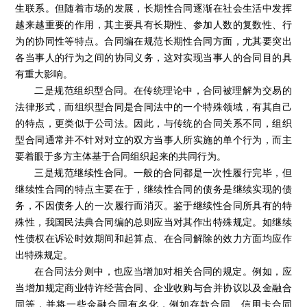
生联系。但随着市场的发展，长期性合同逐渐在社会生活中发挥
越来越重要的作用，其主要具有长期性、参加人数的复数性、行
为的协同性等特点。合同编在规范长期性合同方面，尤其要突出
各当事人的行为之间的协同义务，这对实现当事人的合同目的具
有重大影响。
二是规范组织型合同。在传统理论中，合同被理解为交易的
法律形式，而组织型合同是合同法中的一个特殊领域，有其自己
的特点，更类似于公司法。因此，与传统的合同关系不同，组织
型合同通常并不针对对立的双方当事人所实施的单个行为，而主
要着眼于多方主体基于合同组织起来的共同行为。
三是规范继续性合同。一般的合同都是一次性履行完毕，但
继续性合同的特点主要在于，继续性合同的债务是继续实现的债
务，不因债务人的一次履行而消灭。鉴于继续性合同所具有的特
殊性，我国民法典合同编的总则应当对其作出特殊规定。如继续
性债权在诉讼时效期间和起算点、在合同解除的效力方面均应作
出特殊规定。
在合同法分则中，也应当增加对相关合同的规定。例如，应
当增加规定商业特许经营合同、企业收购与合并协议以及金融合
同等，并将一些金融合同有名化，例如存款合同、信用卡合同