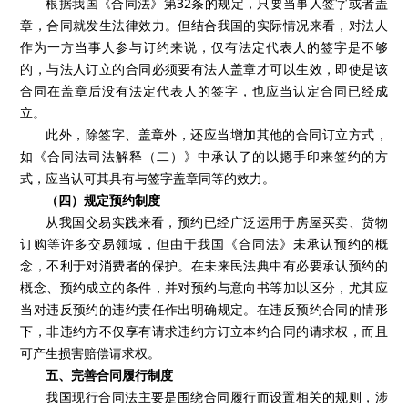
根据我国《合同法》第32条的规定，只要当事人签字或者盖
章，合同就发生法律效力。但结合我国的实际情况来看，对法人
作为一方当事人参与订约来说，仅有法定代表人的签字是不够
的，与法人订立的合同必须要有法人盖章才可以生效，即使是该
合同在盖章后没有法定代表人的签字，也应当认定合同已经成
立。
此外，除签字、盖章外，还应当增加其他的合同订立方式，
如《合同法司法解释（二）》中承认了的以摁手印来签约的方
式，应当认可其具有与签字盖章同等的效力。
（四）规定预约制度
从我国交易实践来看，预约已经广泛运用于房屋买卖、货物
订购等许多交易领域，但由于我国《合同法》未承认预约的概
念，不利于对消费者的保护。在未来民法典中有必要承认预约的
概念、预约成立的条件，并对预约与意向书等加以区分，尤其应
当对违反预约的违约责任作出明确规定。在违反预约合同的情形
下，非违约方不仅享有请求违约方订立本约合同的请求权，而且
可产生损害赔偿请求权。
五、完善合同履行制度
我国现行合同法主要是围绕合同履行而设置相关的规则，涉