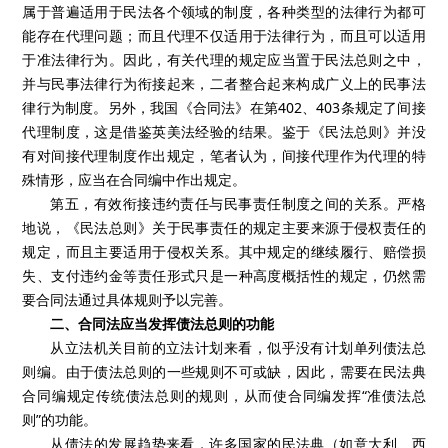
属于普遍适用于民法各个领域的制度，各种类型的法律行为都可
能存在代理问题；而且代理不仅适用于法律行为，而且可以适用
于准法律行为。因此，有关代理的规定应当置于民法总则之中，
并与民事法律行为衔接起来，二者整合起来构成广义上的民事法
律行为制度。另外，我国《合同法》在第402、403条规定了间接
代理制度，这是借鉴英美法经验的结果。鉴于《民法总则》并没
有对间接代理制度作出规定，笔者认为，间接代理作为代理的特
殊情形，应当在合同编中作出规定。
第五，有效衔接违约责任与民事责任制度之间的关系。严格
地说，《民法总则》关于民事责任的规定主要来源于侵权责任的
规定，而且主要适用于侵权关系。其中规定的继续履行、赔偿损
失、支付违约金等责任形式只是一种高度概括性的规定，仍然需
要合同法通过具体规则予以完善。
二、合同法应当发挥债法总则的功能
从立法机关目前的立法计划来看，似乎没有计划单列债法总
则编。由于债法总则的一些规则不可或缺，因此，需要在民法典
合同编规定传统债法总则的规则，从而使合同编发挥“准债法总
则”的功能。
从债法的发展趋势来看，许多国家的民法典（如意大利、西