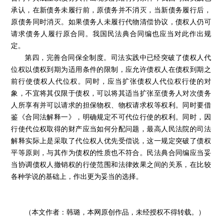
承认，在新债务未履行前，原债务并不消灭，当新债务履行后，
原债务同时消灭。如果债务人未履行代物清偿协议，债权人仍可
请求债务人履行原合同。我国民法典合同编也应当对此作出规
定。
第四，完善合同保全制度。司法实践中已经突破了债权人代
位权以债权到期为适用条件的限制，应允许债权人在债权到期之
前行使债权人代位权。同时，应当扩张债权人代位权行使的对
象，不宜将其仅限于债权，可以将其适当扩张至债务人对次债务
人所享有并可以请求的担保物权、物权请求权等权利。同时要借
鉴《合同法解释一》，明确规定不可代位行使的权利。同时，因
行使代位权取得的财产应当如何分配问题，最高人民法院的司法
解释实际上是采取了代位权人优先受偿说，这一规定突破了债权
平等原则，与其作为债权的性质也不符合。民法典合同编应当妥
当协调债权人撤销权的行使范围和法律效果之间的关系，在比较
各种学说的基础上，作出更为妥当的选择。
（本文作者：韩璐，本网原创作品，未经授权不得转载。）