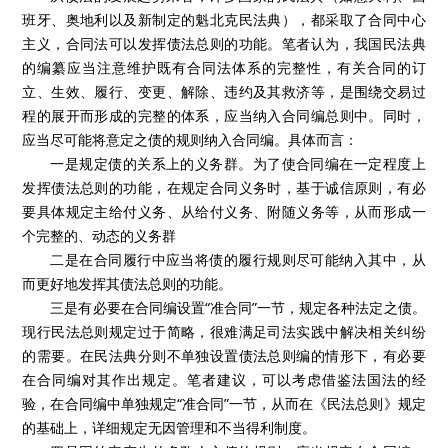
班牙、奥地利以及新制定的魁北克民法典），都采取了合同中心
主义，合同法可以发挥债法总则的功能。笔者认为，我国民法典
的编纂应当注意维护既有合同法体系的完整性，有关合同的订
立、生效、履行、变更、解除、违约及其救济等，是围绕交易过
程的展开而形成的完整的体系，应当纳入合同编总则中。同时，
应当尽可能将意定之债的规则纳入合同编。具体而言：
一是规定债的关系上的义务群。为了使合同编在一定程度上
发挥债法总则的功能，在规定合同义务时，基于诚信原则，有必
要具体规定主给付义务、从给付义务、附随义务等，从而形成一
个完整的、动态的义务群
二是在合同履行中应当将债的履行规则尽可能纳入其中，从
而更好地发挥其债法总则的功能。
三是有必要在合同编设置“准合同”一节，规定各种法定之债。
现行民法总则规定过于简略，很难满足司法实践中解决相关纠纷
的需要。在民法典分则不单独设置债法总则编的情形下，有必要
在合同编对其作出规定。笔者建议，可以考虑借鉴法国法的经
验，在合同编中单独规定“准合同”一节，从而在《民法总则》规定
的基础上，详细规定无因管理和不当得利制度。