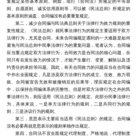
复规定某些基本原则。例如，现行《合同法》所规定的平等原
则、自愿原则、诚实信用原则等，可以被《民法总则》所规定的
基本原则所涵盖，合同编没有必要重复规定。
第二，减少合同编与民法典总则关于法律行为效力规则的重
复性规定。《民法总则》就民事法律行为的规定主要适用于双方
法律行为，尤其是合同。未来合同编规定遇到的一大难题是如何
避免与民法总则中民事法律行为的重复问题，笔者认为，合同编
应当重点规定双方法律行为，合同效力是合同法的核心问题，合
同只有在发生效力的情况下，才能产生履行、变更、解除以及违
约责任的承担等问题。因此，有关合同效力的问题应当在合同编
中作出全面规定，凡是涉及双方法律行为的成立、生效、效力瑕
疵、合同被宣告无效和被撤销后的后果等，理应规定在合同编
中，以保持合同编体系的完整性。但是对双方法律行为之外的民
事法律行为，则应适用《民法总则》的规定。此部分民事法律行
为，具体来说，一是单方法律行为的规则，二是共同行为的规
则，三是决议行为的规则。
第三，意思表示主要应当适用《民法总则》的规定。合同编
没有必要再就意思表示的规则单独作出规定。
第四，合同法不宜全面规定代理制度。严格地说，代理制度