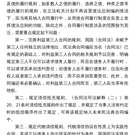
及债的履行规则，如多数人之债的履行、选择之债、种类之债等
债的履行的规则，在立法机关计划不再设置债法总则编的情况
下，应当将其纳入合同履行中，从而使合同履行制度在实质上发
挥债法总则的功能。除此之外，合同履行制度涉及的范围较为宽
泛，需要重点规定如下问题：
第一，完善利益第三人合同的规则。我国《合同法》未赋予
第三人任何独立的法律地位，民法典合同编应当在《合同法》已
有规定的基础上，对利益第三人合同的相关规则予以完善，明确
规定第三人不仅可以请求债务人履行，而且在债务人不履行时，
可以请求其承担违约责任；但债务人在不履行债务时，仅应向债
权人或者第三人承担违约责任，而不应承担双重责任。此外，合
同编还有必要确认，对利益第三人合同而言，第三人应当享有拒
绝权。
第二，规定清偿抵充规则。《合同法司法解释（二）》第
20、21条对清偿抵充规则作出了规定，并规定了当事人没有约定
时的抵偿顺序作出了规定，可将该规定纳入未来民法典合同编
中。
第三，规定代物清偿规则。代物清偿协议在性质上为实践性
合同，其成立以债务人作出现实的给付为条件，我国司法实践也