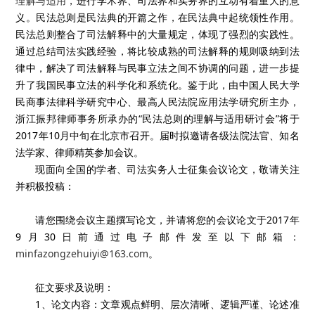
理解与适用
，进行学术界、司法界和实务界的互动有着重大的意
义。民法总则是民法典的开篇之作，在民法典中起统领性作用。
民法总则整合了司法解释中的大量规定，体现了强烈的实践性。
通过总结司法实践经验，将比较成熟的司法解释的规则吸纳到法
律中，解决了司法解释与民事立法之间不协调的问题，进一步提
升了我国民事立法的科学化和系统化。鉴于此，由中国人民大学
民商事法律科学研究中心、最高人民法院应用法学研究所主办，
浙江振邦律师事务所承办的“民法总则的理解与适用研讨会”将于
2017年10月中旬在北京市召开。届时拟邀请各级法院法官、知名
法学家、律师精英参加会议。
现面向全国的学者、司法实务人士征集会议论文，敬请关注
并积极投稿：
请您围绕会议主题撰写论文，并请将您的会议论文于2017年
9月30日前通过电子邮件发至以下邮箱：
minfazongzehuiyi@163.com
。
征文要求及说明：
1、论文内容：文章观点鲜明、层次清晰、逻辑严谨、论述准