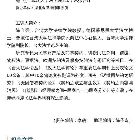
地 点：武汉大学法学院120学术报告厅
协办单位：湖北金卫律师事务所
主讲人简介：
陈自强，台湾大学法律学院教授，德国慕尼黑大学法学博
士。曾兼任台湾大学法律学院民商法中心召集人、台湾大学法律
学院副院长、台大法学论丛主编。
研究专长为民事财产法及商事契约，讲授民法总则、债编、
物权法、票据法、欧洲契约法及服务契约法专题研究等科目。在
《台大法学论丛》《政大法学评论》等重要法学期刊上发表论文
60余篇，其中10余篇论文被翻译为外文。著有《诉撤回契约之研
究》《无因债权契约论》《契约之成立与生效》《契约之内容与
消灭》《代理权与经理权之间─民商合一与民商分立》等专著，在
海峡两岸民法学界均有深远影响。
（责任编辑：李萌 助理编辑：陈子奇）
相关文章