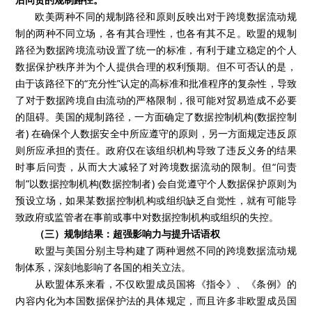
欧美两种不同的规制路径和原则反映出对于跨境数据流动规
制的两种不同立场，各有其合理性，也各有其不足。欧盟的规制
路径为数据跨境流动设置了统一的标准，有利于建立稳定的个人
数据保护秩序并为个人提供合理的权利预期。但不可否认的是，
由于该路径下的“充分性”认定的高标准和批准程序的复杂性，导致
了对于数据跨境自由流动的严格限制，很可能对贸易造成不必要
的阻碍。美国的规制路径，一方面确定了数据控制机构(数据控制
者) 在确保个人数据安全中所应遵守的原则，另一方面规定违反原
则所应承担的责任。政府仅在该组织机构导致了违反义务的结果
时事后问责，从而大大减轻了对跨境数据流动的限制。但“问责
制”以数据控制机构(数据控制者) 会自觉遵守个人数据保护原则为
预设立场，如果某数据控制机构或组织缺乏自觉性，就有可能导
致政府或监管者在事前或事中对数据控制机构或组织的失控。
（三）规制结果：超强影响力与提升话语权
欧盟与美国分别主导构建了两种迥然不同的跨境数据流动规
制体系，深刻地影响了各国的相关立法。
从欧盟体系来看，不仅欧盟成员国将《指令》、《条例》的
内容内化为本国数据保护法的具体规定，而且许多非欧盟成员国