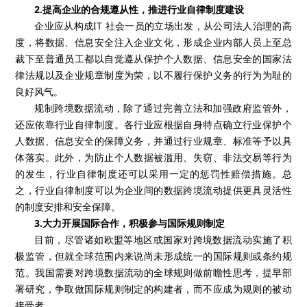
2.提高企业的合规遵从性，推进行业自律制度建设
企业应从构成IT 社会一员的立场出发，从公司法人治理的高
度，将数据、信息安全注入企业文化，形成企业内部人员上至总
裁下至普通员工都以自觉遵从保护个人数据、信息安全的国家法
律法规以及企业规章制度为荣，以不履行保护义务的行为为耻的
良好风气。
规制跨境数据流动，除了通过完善立法和加强政府监管外，
还应依靠行业自律制度。各行业应根据自身特点确立行业保护个
人数据、信息安全的保障义务，并通过行业规章、标准等予以具
体落实。此外，为防止个人数据被滥用、失窃、非法交易等行为
的发生，行业自律制度还可以采用一定的惩罚性赔偿措施。总
之，行业自律制度可以为企业间的数据跨境流动提供更具灵活性
的制度安排和安全保障。
3.大力开展国际合作，积极参与国际规则制定
目前，尽管诸如欧盟等地区或国家对跨境数据流动实施了积
极监管，但就全球范围内来说尚未形成统一的国际规则或条约规
范。我国需要对跨境数据流动的全球规则做前瞻性思考，提早部
署研究，争取做国际规则制定的构建者，而不应成为规则的被动
接受者。