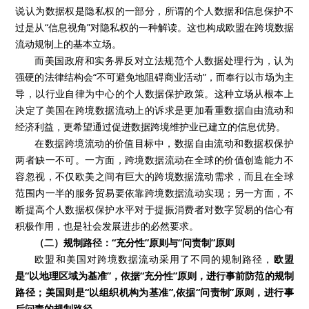
说认为数据权是隐私权的一部分，所谓的个人数据和信息保护不
过是从“信息视角”对隐私权的一种解读。这也构成欧盟在跨境数据
流动规制上的基本立场。
而美国政府和实务界反对立法规范个人数据处理行为，认为
强硬的法律结构会“不可避免地阻碍商业活动”，而奉行以市场为主
导，以行业自律为中心的个人数据保护政策。这种立场从根本上
决定了美国在跨境数据流动上的诉求是更加看重数据自由流动和
经济利益，更希望通过促进数据跨境维护业已建立的信息优势。
在数据跨境流动的价值目标中，数据自由流动和数据权保护
两者缺一不可。一方面，跨境数据流动在全球的价值创造能力不
容忽视，不仅欧美之间有巨大的跨境数据流动需求，而且在全球
范围内一半的服务贸易要依靠跨境数据流动实现；另一方面，不
断提高个人数据权保护水平对于提振消费者对数字贸易的信心有
积极作用，也是社会发展进步的必然要求。
（二）规制路径：“充分性”原则与“问责制”原则
欧盟和美国对跨境数据流动采用了不同的规制路径，
欧盟
是“以地理区域为基准”，依据“充分性”原则，进行事前防范的规制
路径；美国则是“以组织机构为基准”,依据“问责制”原则，进行事
后问责的规制路径。