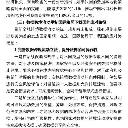
经济损失，来自欧盟的一份公告指出，如果我国的数据本地化策
略得到全面的实施，可能减少GDP的1.1%、推动中国出口和长期
增长的境外对我国直接投资的1.8%和出口的1.7%。
（三）数据跨境流动规制国际格局下我国的应对路径
目前全球跨境数据流动的统一规则尚未形成，现有规则主要
以欧美为首的发达国家引领。在这一国际格局下，我国的应对路
径是：
1.完善数据跨境流动立法，提升法律的可操作性
一是在后续配套法规中，对不同类型的数据采取不同的管理
方法。对于涉及国家秘密、国家安全以及经济安全的数据严格禁
止跨境，要求必须在境内的数据中心存储和处理；对于政府和公
共部门掌握的其他数据，实施跨境数据流动的条件限制，例如要
进行安全风险评估；对普通的个人数据则允许跨境流动，但要满
足安全管理要求，可采用问责制、合同干预等形式进行管理。
二是加强立法的科学性和可操作性。只有通过科学立法以明
确可跨境流动数据的类型、范畴、处理方式、保护措施、风险防
范等要素和内容，才能既为数据的跨境流动合法与否提供判断依
据，增强行为的可预见性；也为国家对数据的跨境流动规制提供
审查或执法依据，确保数据分享的安全性。