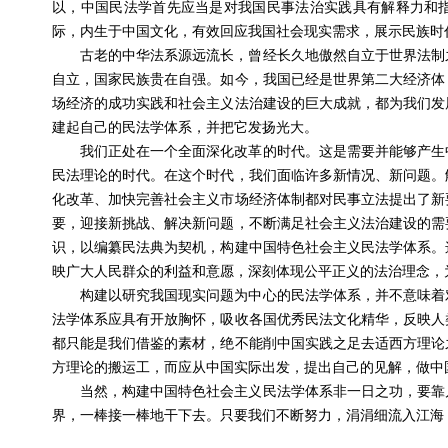
以，中国民法学首先应当是对我国民事法治实践具有解释力和
际，内生于中国文化，有效回应我国社会现实需求，展示民族时
古老的中华法系源远流长，曾经长久地傲然自立于世界法制
自立，国家民族贵在自强。如今，我国已经是世界第二大经济体
场经济的成功实践和社会主义法治建设的巨大成就，都为我们发
建起自己的民法学体系，并把它发扬光大。
我们正处在一个全面深化改革的时代。这是需要并能够产生
民法理论的时代。在这个时代，我们面临许多新情况、新问题。
化改革、加快完善社会主义市场经济体制都对民事立法提出了新
要，迎接新挑战、解决新问题，不断满足社会主义法治建设的需
识，以编纂民法典为契机，构建中国特色社会主义民法学体系。
映广大人民群众的利益和意愿，深刻体现公平正义的法治理念，
构建以研究我国现实问题为中心的民法学体系，并不意味着
法学体系应具有开放胸怀，吸收各国优秀民法文化精华，反映人
都只能是我们借鉴的素材，绝不能削中国实践之足去适西方理论
方理论的搬运工，而应从中国实际出发，提出自己的见解，做中
当然，构建中国特色社会主义民法学体系非一日之功，要靠
界，一棒接一棒地干下去。只要我们不断努力，涓涓细流入江海