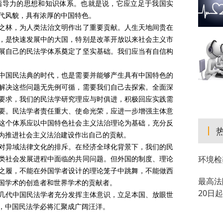
指导力的思想和知识体系。也就是说，它应立足于我国实
代风貌，具有浓厚的中国特色。
之林，为人类法治文明作出了重要贡献。人生天地间贵在
，是快速发展中的大国，特别是改革开放以来社会主义市
展自己的民法学体系奠定了坚实基础。我们应当有自信构
中国民法典的时代，也是需要并能够产生具有中国特色的
解决这些问题无先例可循，需要我们自己去探索。全面深
要求，我们的民法学研究理应与时俱进，积极回应实践需
要。民法学者责任重大、使命光荣，应进一步增强主体意
这个体系应以中国特色社会主义法治理论为基础，充分反
为推进社会主义法治建设作出自己的贡献。
对异域法律文化的排斥。在经济全球化背景下，我们的民
类社会发展进程中面临的共同问题。但外国的制度、理论
环境检
之履，不能在外国学者设计的理论笼子中跳舞，不能做西
最高法
国学术的创造者和世界学术的贡献者。
20日
几代中国民法学者充分发挥主体意识，立足本国、放眼世
，中国民法学必将汇聚成广阔汪洋。