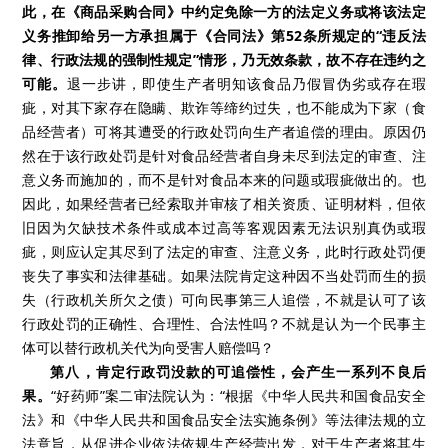
此，在《商品采购合同》中约定免除一方的法定义务或将该法定
义务推卸给另一方承担属于《合同法》第52条所规定的“违反法
律、行政法规的强制性规定”情形，乃无效条款，故不存在违约之
可能。
退一步讲，即使生产者明知该食品乃假冒伪劣或存在瑕
疵，对其下家存在隐瞒、欺诈等缔约过失，也不能成为下家（食
品经营者）可将其遭受的行政处罚向生产者追偿的理由。原因仍
然在于该行政处罚是针对食品经营者自身未尽到法定的审查、注
意义务而施加的，而不是针对食品本来的问题或瑕疵做出的。也
因此，如果经营者已经索取并审核了相关资质、证明材料，但依
旧因为欠缺技术条件或成本过高等客观因素无法识别真伪或瑕
疵，则应认定其尽到了法定的审查、注意义务，此时行政处罚便
丧失了事实和法律基础。如果法院肯定这种因不当处罚而生的损
失（行政机关所欠之债）可向民事第三人追偿，不就是认可了该
行政处罚的正确性、合理性、合法性吗？不就是认为一个民事主
体可以替行政机关代为向受害人赔偿吗？
第八，肯定行政罚没款的可追偿性，会产生一系列不良后
果。
“好药师”案二审法院认为：“根据《中华人民共和国食品安全
法》和《中华人民共和国食品安全法实施条例》等法律法规的立
法意旨，从促进企业依法依规生产经营出发，对于生产者将其生