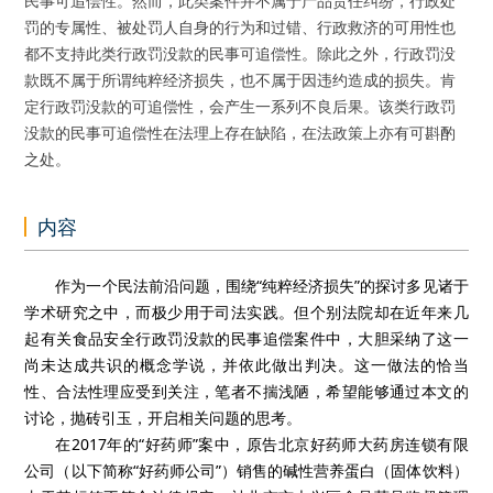
民事可追偿性。然而，此类案件并不属于产品责任纠纷，行政处
罚的专属性、被处罚人自身的行为和过错、行政救济的可用性也
都不支持此类行政罚没款的民事可追偿性。除此之外，行政罚没
款既不属于所谓纯粹经济损失，也不属于因违约造成的损失。肯
定行政罚没款的可追偿性，会产生一系列不良后果。该类行政罚
没款的民事可追偿性在法理上存在缺陷，在法政策上亦有可斟酌
之处。
内容
作为一个民法前沿问题，围绕“纯粹经济损失”的探讨多见诸于
学术研究之中，而极少用于司法实践。但个别法院却在近年来几
起有关食品安全行政罚没款的民事追偿案件中，大胆采纳了这一
尚未达成共识的概念学说，并依此做出判决。这一做法的恰当
性、合法性理应受到关注，笔者不揣浅陋，希望能够通过本文的
讨论，抛砖引玉，开启相关问题的思考。
在2017年的“好药师”案中，原告北京好药师大药房连锁有限
公司（以下简称“好药师公司”）销售的碱性营养蛋白（固体饮料）