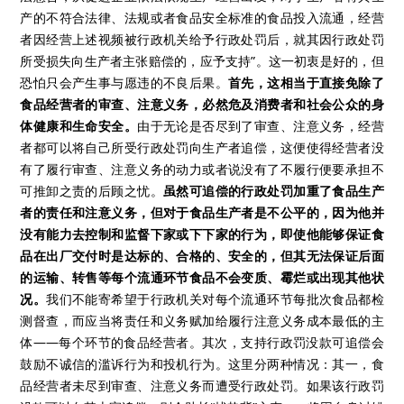
产的不符合法律、法规或者食品安全标准的食品投入流通，经营
者因经营上述视频被行政机关给予行政处罚后，就其因行政处罚
所受损失向生产者主张赔偿的，应予支持”。这一初衷是好的，但
恐怕只会产生事与愿违的不良后果。
首先，这相当于直接免除了
食品经营者的审查、注意义务，必然危及消费者和社会公众的身
体健康和生命安全。
由于无论是否尽到了审查、注意义务，经营
者都可以将自己所受行政处罚向生产者追偿，这便使得经营者没
有了履行审查、注意义务的动力或者说没有了不履行便要承担不
可推卸之责的后顾之忧。
虽然可追偿的行政处罚加重了食品生产
者的责任和注意义务，但对于食品生产者是不公平的，因为他并
没有能力去控制和监督下家或下下家的行为，即使他能够保证食
品在出厂交付时是达标的、合格的、安全的，但其无法保证后面
的运输、转售等每个流通环节食品不会变质、霉烂或出现其他状
况。
我们不能寄希望于行政机关对每个流通环节每批次食品都检
测督查，而应当将责任和义务赋加给履行注意义务成本最低的主
体——每个环节的食品经营者。其次，支持行政罚没款可追偿会
鼓励不诚信的滥诉行为和投机行为。这里分两种情况：其一，食
品经营者未尽到审查、注意义务而遭受行政处罚。如果该行政罚