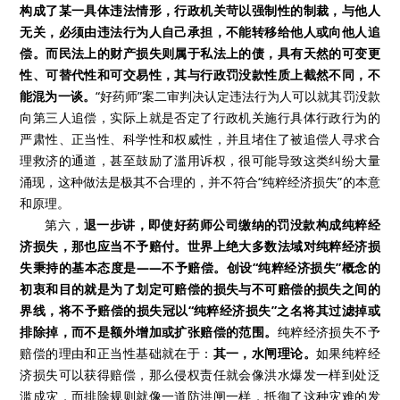
构成了某一具体违法情形，行政机关苛以强制性的制裁，与他人
无关，必须由违法行为人自己承担，不能转移给他人或向他人追
偿。而民法上的财产损失则属于私法上的债，具有天然的可变更
性、可替代性和可交易性，其与行政罚没款性质上截然不同，不
能混为一谈。
“好药师”案二审判决认定违法行为人可以就其罚没款
向第三人追偿，实际上就是否定了行政机关施行具体行政行为的
严肃性、正当性、科学性和权威性，并且堵住了被追偿人寻求合
理救济的通道，甚至鼓励了滥用诉权，很可能导致这类纠纷大量
涌现，这种做法是极其不合理的，并不符合“纯粹经济损失”的本意
和原理。
第六，
退一步讲，即使好药师公司缴纳的罚没款构成纯粹经
济损失，那也应当不予赔付。世界上绝大多数法域对纯粹经济损
失秉持的基本态度是——不予赔偿。创设“纯粹经济损失”概念的
初衷和目的就是为了划定可赔偿的损失与不可赔偿的损失之间的
界线，将不予赔偿的损失冠以“纯粹经济损失”之名将其过滤掉或
排除掉，而不是额外增加或扩张赔偿的范围。
纯粹经济损失不予
赔偿的理由和正当性基础就在于：
其一，水闸理论。
如果纯粹经
济损失可以获得赔偿，那么侵权责任就会像洪水爆发一样到处泛
滥成灾，而排除规则就像一道防洪闸一样，抵御了这种灾难的发