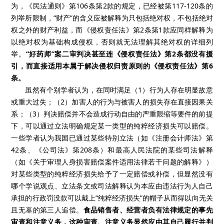
为，《民法通则》第106条第2款的规定，已经被第117-120条的
列举所限制，“财产”的含义应被解释为只包括绝对权，不包括绝对
权之外的财产利益，而《侵权责任法》第2条第1款应同样解释为
以绝对权为基础构成侵权，否则就无法理解其绝对权的详细列
举。
“好药师”案二审判决甚至连《侵权责任法》第2条都没有援
引，而直接适用本属于解决侵权归责原则的《侵权责任法》第6
条。
虽然有个别学者认为，在同时满足（1）行为人存在明显故意
或重大过失；（2）加害人的行为与被害人的损失存在直接因果关
系；（3）判决赔偿并不会造成行动自由的严重限缩等要件的前提
下，可以通过立法明确规定某一类型的纯粹经济损失可以赔偿。
一些学者认为我国已通过某些特别立法（如《注册会计师法》第
42条、《公司法》第208条）和最高人民法院的某些司法解释
（如《关于审理人身损害赔偿案件适用法律若干问题的解释》）
对某些类型的纯粹经济损失给予了一定赔偿或补偿，但显然没有
哪个学说观点、立法条文或司法解释认为本应由违法行为人自己
承担的行政罚没款可以戴上“纯粹经济损失”的帽子从而得以向无关
且无辜的第三人追偿。
食品销售者、经营者负有法律规定的事先
审查和注意义务，这种审查、注意义务显然应由其自己履行并判