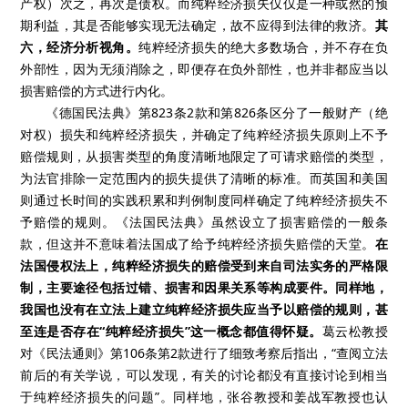
产权）次之，再次是债权。而纯粹经济损失仅仅是一种或然的预
期利益，其是否能够实现无法确定，故不应得到法律的救济。
其
六，经济分析视角。
纯粹经济损失的绝大多数场合，并不存在负
外部性，因为无须消除之，即便存在负外部性，也并非都应当以
损害赔偿的方式进行内化。
《德国民法典》第823条2款和第826条区分了一般财产（绝
对权）损失和纯粹经济损失，并确定了纯粹经济损失原则上不予
赔偿规则，从损害类型的角度清晰地限定了可请求赔偿的类型，
为法官排除一定范围内的损失提供了清晰的标准。而英国和美国
则通过长时间的实践积累和判例制度同样确定了纯粹经济损失不
予赔偿的规则。《法国民法典》虽然设立了损害赔偿的一般条
款，但这并不意味着法国成了给予纯粹经济损失赔偿的天堂。
在
法国侵权法上，纯粹经济损失的赔偿受到来自司法实务的严格限
制，主要途径包括过错、损害和因果关系等构成要件。同样地，
我国也没有在立法上建立纯粹经济损失应当予以赔偿的规则，甚
至连是否存在“纯粹经济损失”这一概念都值得怀疑。
葛云松教授
对《民法通则》第106条第2款进行了细致考察后指出，“查阅立法
前后的有关学说，可以发现，有关的讨论都没有直接讨论到相当
于纯粹经济损失的问题”。同样地，张谷教授和姜战军教授也认