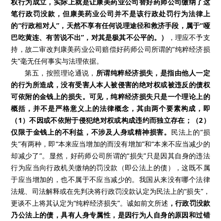
权行为成立，实际上就是让康美药业公司替好药师公司缴纳了这
笔行政罚没款，但康美药业公司并不是该行政处罚行为法律上
的“行政相对人”，天然不享有任何说理途径和救济手段，属于“哑
巴吃黄连、有苦说不出”，对其是极其不公平的。）
，理应不予支
持，故二审改判康美药业公司赔偿好药师公司所谓的“纯粹经济损
失”毫无任何事实与法理依据。
第五，按照理论通说，
所谓纯粹经济损失，是指由他人一定
的行为所造成，没有受害人本人被侵害的绝对权或被违反的债权
可依附的金钱上的损失。可见，纯粹经济损失只是一个理论上的
概括，并不是严格意义上的法律概念，其由两个要素构成，即
（1）不因或不依附于侵犯绝对权或构成违约而独立存在；（2）
仅限于金钱上的不利益，不涉及人身或精神损害。
民法上的“损
失”有两种，即“本来应当增加的而没有增加”和“本来不应当减少的
却减少了”。显然，好药师公司所谓的“损失”只是因其自身的违法
行为应当向行政机关缴纳的罚没款（即公法上的债），这既不属
于应当增加的，也不属于不应当减少的。我国从来没有哪个法律
法规、司法解释或在先判决将行政罚没款认定为民法上的“损失”，
更谈不上将其认定为“纯粹经济损失”。诚如前文所述
，行政罚没款
乃公法上的债，具有人身专属性，是因行为人自身的原因和过错