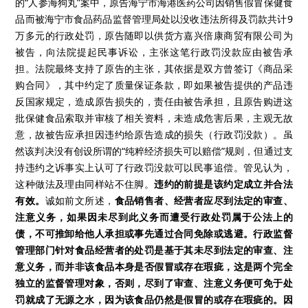
的“人参海狗丸”案中，原告海宁市海港医药公司因销售假冒保健食
品而被海宁市食品药品监督管理局处以没收违法所得及罚款共计9
万多元的行政处罚，原告随即以供货方嘉兴倍康商贸有限公司为
被告，向法院提起民事诉讼，主张这笔行政罚没款应由被告承
担。法院最终支持了原告的主张，其依据是双方曾签订《商品采
购合同》，其中约定了质量保证条款，即如果被告提供的产品违
反国家规定，造成原告损失的，责任由被告承担，且原告购进这
批保健食品索取并审核了相关资料，未造成危害后果，主观无故
意，故被告应承担因违约给原告造成的损失（行政罚没款）。虽
然该判决没有创设所谓的“纯粹经济损失可以赔偿”规则，但通过支
持违约之诉事实上认可了行政罚没款可以民事追偿。管见认为，
这种做法及理由同样站不住脚。
违约的前提是该约定成立并合法
有效。
诚如前文所述，
食品销售者、经营者应尽到法定的审查、
注意义务，如果因未尽到此义务而遭受行政处罚属于公法上的
债，不可推卸给他人承担或事先通过合同免除或逃避。行政监督
管理部门针对食品经营者的处罚是基于其未尽到法定的审查、注
意义务，而并非该食品本身是否假冒或存在瑕疵，这是两个完全
独立的监督管理对象，否则，尽到了审查、注意义务便可免于处
罚就成了无源之水，因为该食品仍然是假冒的或存在瑕疵的。因