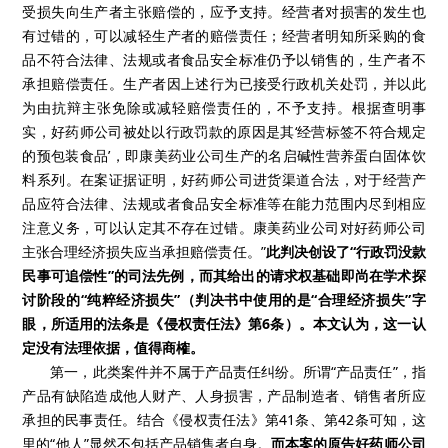
受损失向生产者主张赔偿的，应予支持。经营者对损害的发生也
有过错的，可以减轻生产者的赔偿责任；经营者明知所采购的食
品不符合法律、法规或者食品安全标准仍予以销售的，生产者不
承担赔偿责任。生产者因上述行为已接受行政机关处罚，并以此
为由抗辩主张免除或减轻赔偿责任的，不予支持。根据查明事
实，好药师公司被处以行政罚款的原因是其‘经营标签不符合规定
的预包装食品’，即康美药业公司生产的名启碱性营养蛋白固体饮
料系列。在案证据证明，好药师公司进货渠道合法，对于经营产
品应符合法律、法规或者食品安全标准等在能力范围内尽到相应
注意义务，可以认定其不存在过错。康美药业公司对好药师公司
主张合理经济损失应当承担赔偿责任。”
此判决创设了“行政罚没款
民事可追偿性”的司法先例，而其给出的请求权基础即尚在学术探
讨阶段的“纯粹经济损失”（判决书中使用的是“合理经济损失”字
眼，所适用的法条是《侵权责任法》第6条）。本文认为，这一认
定没有法理依据，值得商榷。
第一，此类案件并不属于产品责任纠纷。所谓“产品责任”，指
产品有缺陷造成他人财产、人身损害，产品制造者、销售者所应
承担的民事责任。结合《侵权责任法》第41条、第42条可知，这
里的“他人”显然不包括产品销售者自身。
而本案的原告好药师公司