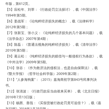
年版，第612页。
【5】应松年、刘莘：《行政处罚立法探讨》，载《中国法学》
1994年第5期。
【6】姜战军：《论纯粹经济损失的概念》，载《法律科学》
2012年第5期；
【7】张新宝、张小义：《论纯粹经济损失的几个基本问题》，载
《法学杂志》2007年第4期；
【8】陈磊：《普通法视角的纯粹经济损失》，载《清华法学》
2010年第5期；
【9】葛云松：《纯粹经济损失的赔偿与一般侵权行为条款》，载
《中外法学》2009年第5期。
【10】张谷：《作为救济法的侵权法，也是自由保障法》，载
《暨大学报》（哲学社会科学版）2009年第2期；
【11】“人参海狗案”：（2015）嘉海商初字第843号民事判决
书。
【12】张清波：《行政罚款应当由谁来买单》，载《北京日报》
2016年7月13日版；
【13】杨茜、善筏：《买假货被行政处罚竟可追偿？》，载《嘉
兴日报》2016年1月25日版；