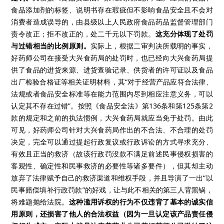
食品添加剂的标签、说明书存在瑕疵但不影响食品安全且不会对
消费者造成误导的，由县级以上人民政府食品药品监督管理部门
责令改正；拒不改正的，处二千元以下罚款。
这充分体现了处罚
与过错相当的比例原则。
实际上，根据二审判决所载明的事实，
好药师公司在接受大兴食药局的处罚时，也已经向大兴食药局提
供了食品的进货来源、进货查验记录、供货者的许可证以及食品
出厂检验合格证等相关证明材料，其“对于经营产品应符合法律、
法规或者食品安全标准等在能力范围内尽到相应注意义务，可以
认定其不存在过错”。按照《食品安全法》第136条和第125条第2
款的规定和之前的执法惯例，大兴食药局就应当免于处罚。由此
可见，好药师公司针对大兴食药局作出的不合法、不合理的处罚
决定，完全可以通过提起行政复议或行政诉讼的方式寻求充分、
有效且正当的救济（故该行政罚没款不满足前述民事侵权损害的
客观性、确定性和民事救济的必要性等诸多要件），但其却主动
放弃了法律赋予自己的救济渠道和维权手段，并且导演了一出“以
民事赔偿填补行政罚款”的好戏，让与此不相关的第三人背黑锅，
将难题抛给法院。
这种滥用诉权的行为不仅违背了基本的诚实信
用原则，还损害了他人的合法权益（因为一旦认定该产品责任侵