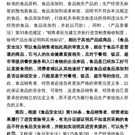
标准的食品原料、食品添加剂、食品相关产品的；生产经营无标
签的预包装食品、食品添加剂或者标签、说明书不符合本法规定
的食品、食品添加剂的，行政机关有权没收违法所得和违法生产
经营的食品、食品添加剂，并处以罚款）。同时，《产品质量
法》第33条也规定：“销售者应当建立并执行进货检查验收制度，
验明产品合格证明和其他标识”。
相比于其他产品或商品，《食品
安全法》苛以食品销售者如此高的审查义务，就在于食品不是普
通的商品，它与人的生命健康直接相关，且对于餐馆、饭店、超
市等提供餐饮服务和入口食物的企业来说，食品是已经加工好可
以直接食用的，消费者难以从其他途径了解该食品或食品添加剂
是否达标或安全，只能是基于对餐馆、饭店、超市等的信任。
因
此，食品销售者、经营者必须负有更加严格的审查注意义务，以
此保证食品的安全性、可靠性，这是食品销售者、经营者自己需
要承担的独立的法定义务，而不是代为履行食品生产者或他人所
负的义务。
第四，根据《食品安全法》第136条，食品销售者、经营者如
果履行了进货查验等义务，有充分证据证明其不知道所采购的食
品不符合食品安全标准，并能如实说明其进货来源的，可以免予
处罚。
又根据《食品安全法》第125条第2款，生产经营的食品、