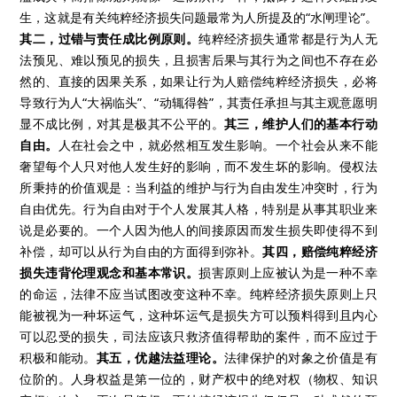
生，这就是有关纯粹经济损失问题最常为人所提及的“水闸理论”。
其二，过错与责任成比例原则。
纯粹经济损失通常都是行为人无
法预见、难以预见的损失，且损害后果与其行为之间也不存在必
然的、直接的因果关系，如果让行为人赔偿纯粹经济损失，必将
导致行为人“大祸临头”、“动辄得咎”，其责任承担与其主观意愿明
显不成比例，对其是极其不公平的。
其三，维护人们的基本行动
自由。
人在社会之中，就必然相互发生影响。一个社会从来不能
奢望每个人只对他人发生好的影响，而不发生坏的影响。侵权法
所秉持的价值观是：当利益的维护与行为自由发生冲突时，行为
自由优先。行为自由对于个人发展其人格，特别是从事其职业来
说是必要的。一个人因为他人的间接原因而发生损失即使得不到
补偿，却可以从行为自由的方面得到弥补。
其四，赔偿纯粹经济
损失违背伦理观念和基本常识。
损害原则上应被认为是一种不幸
的命运，法律不应当试图改变这种不幸。纯粹经济损失原则上只
能被视为一种坏运气，这种坏运气是损失方可以预料得到且内心
可以忍受的损失，司法应该只救济值得帮助的案件，而不应过于
积极和能动。
其五，优越法益理论。
法律保护的对象之价值是有
位阶的。人身权益是第一位的，财产权中的绝对权（物权、知识