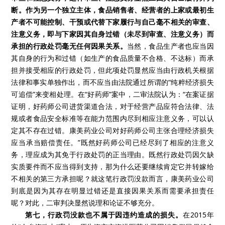
断。作为另一个独立主体，食品销售者、经营者的上家或最初生
产者不可能控制、干预或代替下家履行与自己毫不相关的审查、
注意义务，即与下家因其自身过错（未尽到审查、注意义务）而
承担的行政处罚毫无任何因果关系。
当然，食品生产者也应当因
其自身的行为和过错（如生产的食品质量不合格、不达标）而承
担并接受相应的行政处罚，但此项处罚显然应当由行政机关根据
法律和事实单独作出，而不应当由法院通过所谓的“纯粹经济损失
可追偿”来变相处理。在“好药师”案中，二审法院认为：“在案证据
证明，好药师公司进货渠道合法，对于经营产品应符合法律、法
规或者食品安全标准等在能力范围内尽到相应注意义务，可以认
定其不存在过错。康美药业公司对好药师公司主张合理经济损失
应当承当赔偿责任。”既然好药师公司已经尽到了相应的注意义
务，理应成为其免于行政处罚的正当理由。既然行政处罚因欠缺
实质要件而不应当得到支持，那为什么还要继续肯定它并转嫁给
不相关的第三方承担呢？就这笔行政罚没款而言，康美药业公司
到底是因为其存在明显过错还是直接因果关系而需要承担责任
呢？对此，二审判决显然说理和论证不够充分。
第七，行政罚没款也不属于因违约造成的损失。
在2015年