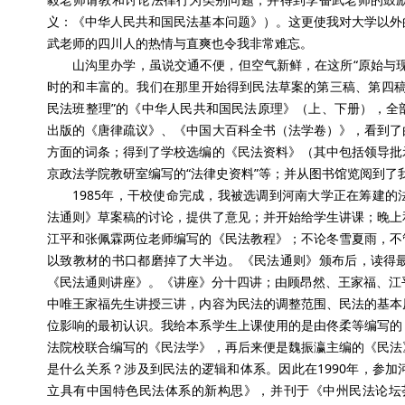
义：《中华人民共和国民法基本问题》）。这更使我对大学以外
武老师的四川人的热情与直爽也令我非常难忘。
山沟里办学，虽说交通不便，但空气新鲜，在这所“原始与
时的和丰富的。我们在那里开始得到民法草案的第三稿、第四稿
民法班整理”的《中华人民共和国民法原理》（上、下册），全
出版的《唐律疏议》、《中国大百科全书（法学卷）》，看到了
方面的词条；得到了学校选编的《民法资料》（其中包括领导批
京政法学院教研室编写的“法律史资料”等；并从图书馆览阅到了
1985年，干校使命完成，我被选调到河南大学正在筹建
法通则》草案稿的讨论，提供了意见；并开始给学生讲课；晚上
江平和张佩霖两位老师编写的《民法教程》；不论冬雪夏雨，不
以致教材的书口都磨掉了大半边。《民法通则》颁布后，读得
《民法通则讲座》。《讲座》分十四讲；由顾昂然、王家福、江
中唯王家福先生讲授三讲，内容为民法的调整范围、民法的基本
位影响的最初认识。我给本系学生上课使用的是由佟柔等编写的
法院校联合编写的《民法学》，再后来便是魏振瀛主编的《民法
是什么关系？涉及到民法的逻辑和体系。因此在1990年，参
立具有中国特色民法体系的新构思》，并刊于《中州民法论坛荟