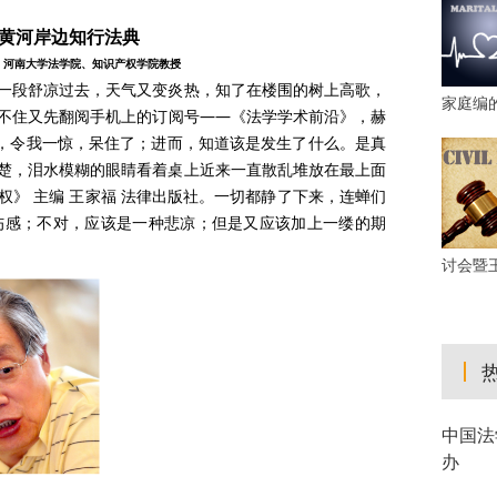
黄河岸边知行法典
，河南大学法学院、知识产权学院教授
暂的一段舒凉过去，天气又变炎热，知了在楼围的树上高歌，
家庭编
不住又先翻阅手机上的订阅号——《法学学术前沿》，赫
二字，令我一惊，呆住了；进而，知道该是发生了什么。是真
楚，泪水模糊的眼睛看着桌上近来一直散乱堆放在最上面
》 主编 王家福 法律出版社。一切都静了下来，连蝉们
伤感；不对，应该是一种悲凉；但是又应该加上一缕的期
讨会暨
中国法
办