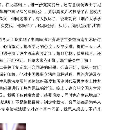
些。在此基础上，进一步充实提升，还有意模仿查士丁尼
革与中国民法的法典化》，并以真实姓名投给了西北政法
，高兴；但问题来了，有人投诉了。说我剽窃《烟台大学学
实交代。他释然了，说那还好。从此，我再也没有以“向
忘的冬天！我接到了中国民法经济法学年会暨海南学术研讨
。心情激动，抱着学习的态度，及早安排。提前三天，从
但遇停航；改坐汽车夜奔湛江，越野穿林，朦星残月。还
南，正赶报到。各路大家齐汇聚，那年盛会空于前！
二是关于制定统一合同法的问题。会议开始，我第一次听
深刻印象。他对中国民事立法的目标过程、思路方法及存
生从民法发展的整体战略高度和历史时代及民生本土性方
的问题进行了热烈系统的讨论。晚上，参会的全国人大常
见。我听了各种发言后，很受启发，同时也产生或增加了
法通则》不是终极目标，制定物权法、合同法都是为将来
备制定债权法呢？对这个基本问题，我思来想去，不得其