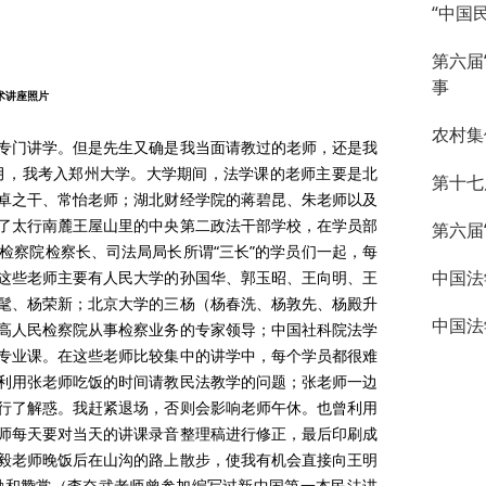
“中国
第六届
事
术讲座照片
农村集
专门讲学。但是先生又确是我当面请教过的老师，还是我
冬月，我考入郑州大学。大学期间，法学课的老师主要是北
第十七
卓之干、常怡老师；湖北财经学院的蒋碧昆、朱老师以及
了太行南麓王屋山里的中央第二政法干部学校，在学员部
第六届
检察院检察长、司法局局长所谓“三长”的学员们一起，每
中国法
这些老师主要有人民大学的孙国华、郭玉昭、王向明、王
髦、杨荣新；北京大学的三杨（杨春洗、杨敦先、杨殿升
中国法
高人民检察院从事检察业务的专家领导；中国社科院法学
专业课。在这些老师比较集中的讲学中，每个学员都很难
利用张老师吃饭的时间请教民法教学的问题；张老师一边
行了解惑。我赶紧退场，否则会影响老师午休。也曾利用
师每天要对当天的讲课录音整理稿进行修正，最后印刷成
毅老师晚饭后在山沟的路上散步，使我有机会直接向王明
励和赞赏（李奋武老师曾参加编写过新中国第一本民法讲