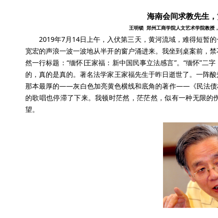
海南会间求教先生，
王明锁 郑州工商学院人文艺术学院教授
2019年7月14日上午，入伏第三天，黄河流域，难得短
宽宏的声浪一波一波地从半开的窗户涌进来。我坐到桌案前，禁
然一行标题：“缅怀∣王家福：新中国民事立法感言”。“缅怀”
的，真的是真的。著名法学家王家福先生于昨日逝世了。一阵酸
那本最厚的——灰白色加亮黄色横线和底角的著作——《民法债权
的歌唱也停滞了下来。我顿时茫然，茫茫然，似有一种无限的
望。