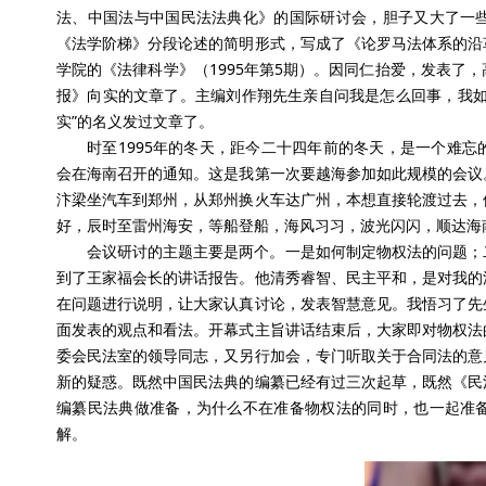
法、中国法与中国民法法典化》的国际研讨会，胆子又大了一
《法学阶梯》分段论述的简明形式，写成了《论罗马法体系的沿
学院的《法律科学》（1995年第5期）。因同仁抬爱，发表了
报》向实的文章了。主编刘作翔先生亲自问我是怎么回事，我如
实”的名义发过文章了。
时至1995年的冬天，距今二十四年前的冬天，是一个难
会在海南召开的通知。这是我第一次要越海参加如此规模的会议
汴梁坐汽车到郑州，从郑州换火车达广州，本想直接轮渡过去，
好，辰时至雷州海安，等船登船，海风习习，波光闪闪，顺达海
会议研讨的主题主要是两个。一是如何制定物权法的问题；
到了王家福会长的讲话报告。他清秀睿智、民主平和，是对我的
在问题进行说明，让大家认真讨论，发表智慧意见。我悟习了先
面发表的观点和看法。开幕式主旨讲话结束后，大家即对物权法
委会民法室的领导同志，又另行加会，专门听取关于合同法的意
新的疑惑。既然中国民法典的编纂已经有过三次起草，既然《民
编纂民法典做准备，为什么不在准备物权法的同时，也一起准
解。