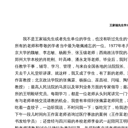
王家福先生学
我不是王家福先生或者先生单位的学生，也没有听过先生的
所有的老师和尊敬的学者当中最为敬佩难忘的一位。1977年
京大学的魏敏、李志敏、杨殿升、张玉镶老师；西南政法学院的
郑州大学本校的肖乾刚、叶高峰、潘永龙等老师。毕业后，我到
任教学干事，辅导、学习、管理，与来自全国各地的法院院长、
天去千人礼堂听讲课。就这样，我又成了学生，有了新的老师。
作富教授；北京政法学院的张佩霖、杨振山、巫昌祯、闫端、陶
教授）；最高人民法院的马原以及审判业务方面的专家领导；最
所的王明毅研究员。每期学习，都是一位老师从头到尾讲完一门
有与老师单独交流请教的机会。我曾有幸得到张佩霖老师同意，
吃着一盘饺子，一边听我说，不时问我一下；饭吃完了，给我进
下午一段儿时间向王作富老师咨询过医疗事故的案例（王作富老
书发给学员）；还曾经与四川籍的本校老师李奋武一起陪同王明
毅老师请教和讨论法律行为类别问题，并得到李奋武老师的鼓