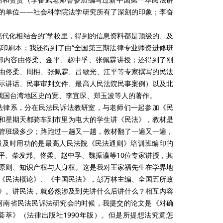
的单位——社会科学院法学研究所有了深刻的印象；李奋
现代化相结合的”学校里，得到的信息资料都是顶级的、及
印刷本；我还得到了由“全国第三期法律专业师资进修班
部内容由佟柔、金平、赵中孚、张佩霖讲授；还得到了刚
由佟柔、周枏、张佩霖、吕敏光、江平等专家撰写的民法
示讲话、民事审判文件、最高人民法院民事案例）以及北
我国台湾地区史尚宽、李宜琛、郑玉波等人的著作。
的法律系，分在民法民诉法教研室，与老师们一起参加《民
和星期天都骑车到市里为电大的学生讲《民法》，教材是
管班级多少；路跑过一趟又一趟，教材翻了一遍又一遍，
最及时用功的是最高人民法院《民法通则》培训班编印的
平、柴发邦、佟柔、赵中孚、魏振瀛等10位专家讲授，其
原则、知识产权与人身权。这是我对王家福先生在学界地
《民法概论》、《中国民法》，彭万林主编、全国五所政
》。讲民法，就必然涉及到先讲什么后讲什么？相互内容
加河南省民法民诉法研究会的时候，我提交的论文是《对确
萃》（法律出版社1990年版）。但是所提想法究竟怎