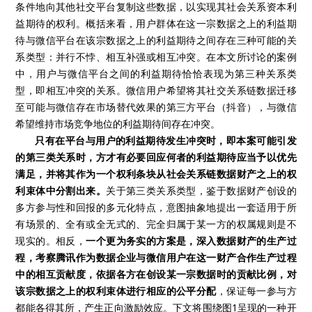
条件地向其他社交平台复制这些数据，以实现其社会关系资本利
益期待的权利。概括来看，用户群体在这一宗数据之上的利益期
待与微信平台在该宗数据之上的利益期待之间存在三种可能的关
系类型：并行不悖、相互补强或相互冲突。在本文所讨论的案例
中，用户与微信平台之间的利益期待恰恰表现为第三种关系类
型，即相互冲突的关系。微信用户希望将其社交关系链数据迁移
至可能与微信存在市场替代效果的第三方平台（抖音），与微信
希望维持市场竞争地位的利益期待间存在冲突。
只有在平台与用户的利益期待发生冲突时，即本案可能引发
的第三类关系时，方才有必要回应何者的利益期待应当予以优先
满足，并将其作为一个权利条块从社会关系链数据财产之上的权
利束体中分割出来。
关于第三类关系类型，鉴于数据财产创设的
多方参与性和回报的多元化特点，意图抽象地提出一套适用于所
有场景的、全有或全无式的、完全归属于某一方的权属规则是不
现实的。相反，
一个更为务实的方案是，深入数据财产的生产过
程，考察腾讯作为数据企业与微信用户在这一财产合作生产过程
中的相互贡献度，依据各方在创设某一宗数据时的贡献比例，对
该宗数据之上的权利束体进行相应的公平分配
，保证每一参与方
都能各得其所，产生正向激励效应。下文将围绕图1呈现的一种开