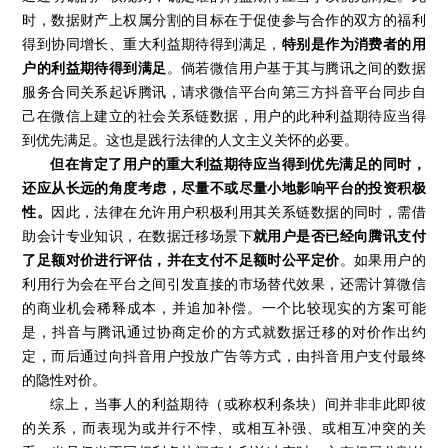
时，数据财产上权属分割的目标在于促使参与合作的双方的福利
得到协同增长、重大利益期待得到满足，
特别是作为消费者的用
户的利益期待得到满足
。倘若微信用户基于其与腾讯之间的数据
服务合同关系起诉腾讯，请求微信平台向第三方抖音平台同步自
己在微信上建立的社会关系链数据，用户的此种利益期待应当得
到优先满足。这也是践行法律的人文主义关怀的必要。
但在肯定了用户的重大利益期待应当得到优先满足的同时，
还应从长远的角度考虑，尽量不或尽量小地影响平台的投资积极
性。
因此，法律在允许用户积极利用其关系链数据的同时，需借
助会计专业知识，在数据迁移场景下
就用户是否已经向腾讯支付
了足额对价进行评估，并在支付不足额时公平定价
。如果用户的
利用行为会在平台之间引发直接的市场替代效果，还需计算微信
的商业机会稀释成本，并追加补偿。一个比较现实的方案可能
是，抖音与腾讯通过协商定价的方式就数据迁移的对价作出约
定，而后通过向抖音用户投放广告等方式，由抖音用户支付最终
的隐性对价。
综上，当事人的利益期待（或称权利条块）间并非非此即彼
的关系，而表现为或并行不悖、或相互补强、或相互冲突的关