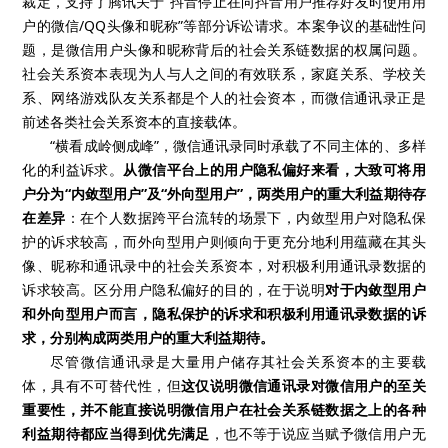
裁定，支持了腾讯关于“抖音停止在向抖音用户推荐好友时使用用
户的微信/QQ头像和昵称”等部分诉讼请求。本案争议的基础性问
题，是微信用户头像和昵称背后的社会关系链数据的权属问题。
社会关系资本表现为人与人之间的有效联系，家庭关系、学校关
系、网络游戏队友关系都是个人的社会资本，而微信通讯录正是
前述各类社会关系资本的直接载体。
“横看成岭侧成峰”，微信通讯录同时承载了不同主体的、多样
化的利益诉求。
从微信平台上的用户隐私偏好来看，大致可将用
户分为“内敛型用户”及“外向型用户”，两类用户的重大利益期待存
在差异
：在个人数据跨平台流转的场景下，内敛型用户对隐私保
护的诉求较高，而外向型用户则倾向于更充分地利用蕴藏在其头
像、昵称和通讯录中的社会关系资本，对积极利用通讯录数据的
诉求较高。区分用户隐私偏好的目的，在于说明
对于内敛型用户
和外向型用户而言，隐私保护的诉求和积极利用通讯录数据的诉
求，分别构成两类用户的重大利益期待。
尽管微信通讯录是大量用户储存其社会关系资本的主要载
体，具有不可替代性，但
这仅说明微信通讯录对微信用户的至关
重要性，并不能直接说明微信用户在社会关系链数据之上的各种
利益期待都应当得到优先满足
，也不等于说应当赋予微信用户无