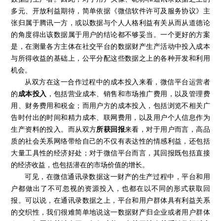
多元、开放利益期待，简单依据《微信软件许可及服务协议》主
张归属于腾讯一方，或以数据与个人人格利益有关从而从道德论
的角度得出该数据属于用户的结论都不够妥当。一个更好的方案
是，在测量各方主体在社交平台的数据财产生产活动中投入成本
与所得收益的基础上，公平分配这些数据之上的各种开发和利用
机会。
从双方在这一合作过程中的成本投入来看，微信平台运营者
的
成本投入
，包括营业成本、销售和市场推广费用，以及管理费
用、财务费用和税金；而用户方的成本投入，包括浏览不相关广
告时付出的时间和精力成本、联网费用，以及用户个人信息作为
生产资料的投入。而从双方
所获回报
来看，对于用户而言，高品
质的社会关系网络带给自己的不仅有表达性的情感利益，还包括
大量工具性的经济好处；对于微信平台而言，其回报既包括直接
的经济收益，也包括潜在的市场价值的增长。
可见，在微信通讯录数据这一财产的生产过程中，平台和用
户都做出了不可忽视的资源投入，也都在以不同的形式获取回
报。可以说，在通讯录数据之上，平台和用户群体具有利益关系
的交织性，我们很难简单地说这一数据财产归企业或者用户群体