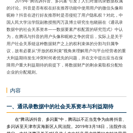
2019年“腾讯诉抖音、多闪案”引发了人们对通讯录数据权属
的讨论。抖音是否有权在好友推荐功能中使用用户的微信头像和
昵称？抖音在进行好友推荐时是否侵犯了用户隐私权？对此，中
国人民大学法学院副教授熊丙万及博士研究生包晓丽在《通讯录
数据中的社会关系资本——数据要素产权配置的研究范式》中认
为，在腾讯与抖音的用户头像和昵称之争的背后，实际上是关于
用户社会关系链这种数据财产之上的权利束体的分割与归属争
议，故有必要从“开放的权利束”视角来理解用户与平台经营者的重
大利益期待发生冲突时何者优先的问题，并在文中提出应当在保
障用户重大利益期待的前提下，将数据财产的剩余索取权分配给
企业的分配规则。
内容
一、通讯录数据中的社会关系资本与利益期待
在“腾讯诉抖音、多闪案”中，腾讯以不正当竞争为由将抖音、
多闪诉至天津市滨海新区人民法院。2019年3月18日，法院作出