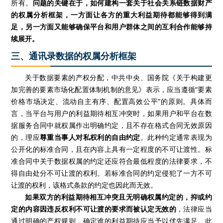
所有。
问题的关键在于，如何建构一套关于社会关系链数据财产
的权属分析框架，一方面让各方的重大利益期待都能够得到满
足，另一方面又能够确保平台和用户群体之间的互利合作能够持
续展开。
三、通讯录数据的权属分析框架
关于数据要素的产权分配，中共中央、国务院《关于构建更
加完善的要素市场化配置体制机制的意见》表示，应当遵循“要素
价格市场决定、流动自主有序、配置高效公平”的原则。具体而
言，当平台与用户的利益期待相互冲突时，如果用户和平台在数
据服务合同中就权属作出明确约定，且不存在格式合同无效原因
的，理应
尊重当事人对私权利的自由约定
。此种约定通常表现为
公开化的标准合同，且在内容上具有一定程度的不可让渡性。标
准合同中关于数据权属的约定还应符合最低程度的法律要求，不
得自由处分不可让渡的权利。若标准合同的约定侵犯了一方不可
让渡的权利，该格式条款的约定也因此而无效。
如果双方的利益期待相互冲突且无明确权属约定的，抑或约
定的内容因违反权利不可让渡的要求而被认定无效的
，法律应当
通过明确的产权规则，确定谁的利益期待应当予以优先满足。此