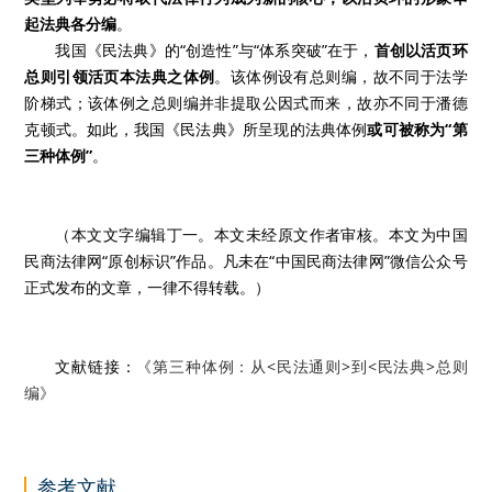
起法典各分编
。
我国《民法典》的“创造性”与“体系突破”在于，
首创以活页环
总则引领活页本法典之体例
。该体例设有总则编，故不同于法学
阶梯式；该体例之总则编并非提取公因式而来，故亦不同于潘德
克顿式。如此，我国《民法典》所呈现的法典体例
或可被称为“第
三种体例”
。
（本文文字编辑丁一。本文未经原文作者审核。本文为中国
民商法律网“原创标识”作品。凡未在“中国民商法律网”微信公众号
正式发布的文章，一律不得转载。）
文献链接：
《第三种体例：从<民法通则>到<民法典>总则
编》
参考文献