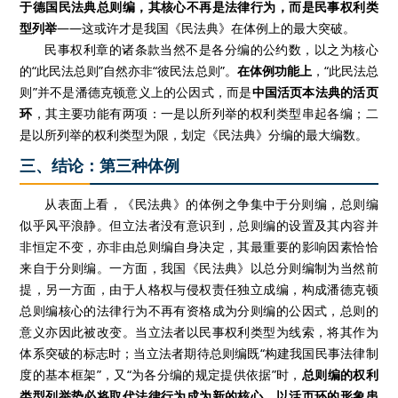
于德国民法典总则编，其核心不再是法律行为，而是民事权利类
型列举
——这或许才是我国《民法典》在体例上的最大突破。
民事权利章的诸条款当然不是各分编的公约数，以之为核心
的“此民法总则”自然亦非“彼民法总则”。
在体例功能上
，“此民法总
则”并不是潘德克顿意义上的公因式，而是
中国活页本法典的活页
环
，其主要功能有两项：一是以所列举的权利类型串起各编；二
是以所列举的权利类型为限，划定《民法典》分编的最大编数。
三、结论：第三种体例
从表面上看，《民法典》的体例之争集中于分则编，总则编
似乎风平浪静。但立法者没有意识到，总则编的设置及其内容并
非恒定不变，亦非由总则编自身决定，其最重要的影响因素恰恰
来自于分则编。一方面，我国《民法典》以总分则编制为当然前
提，另一方面，由于人格权与侵权责任独立成编，构成潘德克顿
总则编核心的法律行为不再有资格成为分则编的公因式，总则的
意义亦因此被改变。当立法者以民事权利类型为线索，将其作为
体系突破的标志时；当立法者期待总则编既“构建我国民事法律制
度的基本框架”，又“为各分编的规定提供依据”时，
总则编的权利
类型列举势必将取代法律行为成为新的核心，以活页环的形象串