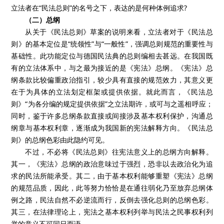
立法者在“民法总则”的名号之下，表达的是何种体例追求?
（二）总纲
从关于《民法总则》草案的说明来看，立法者对于《民法总
则》的基本定位是“统领性”与“一般性”，强调总则规范的重要性与
基础性。此功能定位与德国民法典的总则编相去甚远。在我国既
有的立法体系中，与之最为接近的是《宪法》总纲。《宪法》总
纲条款比较偏重政治指引，较少具有直接的规范效力，其意义更
在于为具体的立法划定框架或提供依据。就此而言，《民法总
则》“为各分编的规定提供依据”之立法期许，或可与之遥相呼应；
同时，鉴于许多总纲条款直接或间接涉及基本权利保护，沟通总
纲章与基本权利章，逐渐成为我国新的宪法解释方向。《民法总
则》的总纲色彩由此隐约可见。
不过，不必将《民法总则》往宪法意义上的总纲方向解释。
其一，《宪法》总纲的政治意味过于强烈，恐非以去政治化为追
求的民法所能承受。其二，由于基本权利能够重塑《宪法》总纲
的规范品质，因此，此等努力恰恰是在通往弱化乃至放弃总纲体
例之路，民法自然不必逆流而行，反倒去强化总则的总纲色彩。
其三，在法律理论上，宪法之基本权利列举与民法之民事权利列
举的意义不可同日而语。