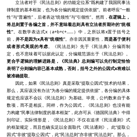
立法者对于《民法总则》的功能定位系“既构建了我国民事法
律制度的基本框架，也为各分编的规定提供依据”。前者呼应“一般
性”与“普遍性”，后者表达“统领性”与“引领性”。然而，
在逻辑上，
将总则置于各编之首，并不意味着总则具有立法者所期许的“统领
性”
。在数学表达式x（a+b+c+……）中，之所以将x置于括号之
前，
并不是因为x具有“统领性”
。亦非因其重要性，
而是基于便利
或者形式美观的考虑
。《民法总则》先于《民法典》分编而制
定，也不意味着可以据此认定，分编规范源出于《民法总则》。
更合乎逻辑的理解进路是，《民法典》总则编可以先行制定恰恰
表明了分则编内容已基本成熟，否则，括号之外的公因式x将难以
被准确提取
。
因此，如果《民法总则》真是采取“提取公因式”技术的结果，
那么，其应该没有办法“为各分编的规定提供依据”，各分编的具体
规定也应该不会以《民法总则》为基础。毕竟，公约数来自于各
数项，而不是相反。同样，作为公因式，《民法总则》也没有能
力构建“民事法律制度的基本框架”，此亦可从《德国民法典》中得
到印证。实际情形是，《民法总则》不仅在追求《民法通则》式
的框架规定，而且也确实足以全面取代《民法通则》。此“提取公
因式”非彼“提取公因式”，此“民法总则”亦非彼“民法总则”。那么，