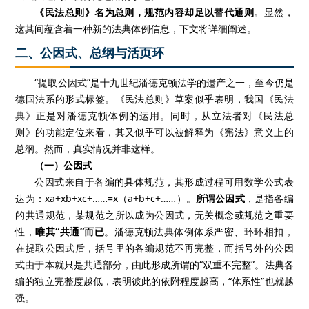
《民法总则》名为总则，规范内容却足以替代通则
。显然，
这其间蕴含着一种新的法典体例信息，下文将详细阐述。
二、公因式、总纲与活页环
“提取公因式”是十九世纪潘德克顿法学的遗产之一，至今仍是
德国法系的形式标签。《民法总则》草案似乎表明，我国《民法
典》正是对潘德克顿体例的运用。同时，从立法者对《民法总
则》的功能定位来看，其又似乎可以被解释为《宪法》意义上的
总纲。然而，真实情况并非这样。
（一）公因式
公因式来自于各编的具体规范，其形成过程可用数学公式表
达为：xa+xb+xc+……=x（a+b+c+……）。
所谓公因式
，是指各编
的共通规范，某规范之所以成为公因式，无关概念或规范之重要
性，
唯其“共通”而已
。潘德克顿法典体例体系严密、环环相扣，
在提取公因式后，括号里的各编规范不再完整，而括号外的公因
式由于本就只是共通部分，由此形成所谓的“双重不完整”。法典各
编的独立完整度越低，表明彼此的依附程度越高，“体系性”也就越
强。