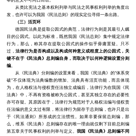
从类比宪法之基本权利列举与民法之民事权利列举的角度出
发，也许可以为我国《民法总则》的现实定位寻得一条出路。
（三）活页环
德国民法典是提取公因式的典范，法律行为则是其最引人瞩
目的公因式。以此为标准，既然我国《民法总则》集中规定法律
行为，那么，称其存在提取公因式的操作似乎毋庸置疑。只不
过，
法律行为是否构成以及构成何种意义或程度上的公因式，关
键不在于《民法典》总则编自身，而取决于以何种逻辑设置分则
编
。
从《民法典》分则编的设置来看，我国《民法典》的“体系突
破”不仅体现为法典编数的增加、法典具有活页功能，而且体现
为，在人格权法与侵权责任法独立成编后，法律行为在我国《民
法典》中，不再有资格被称为公因式，甚至其独立存在的必要性
亦可存疑。其原因在于，法律行为规范对于人格权法编与侵权责
任法编的意义太过有限，将法律行为留存于总则编，也许只是出
于《民法通则》所形成的立法惯性。如果非要保留总则编，那
么，维系《民法典》总则编存在的唯一理由就仅剩下目前总则编
第五章关于民事权利的列举与定义。
我国《民法典》总则编不同