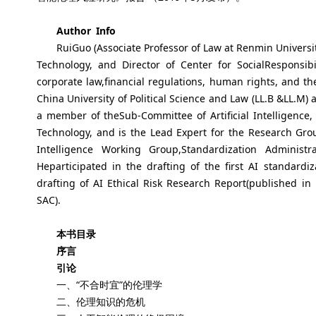
Author Info
RuiGuo (Associate Professor of Law at Renmin Universi
Technology, and Director of Center for SocialResponsib
corporate law,financial regulations, human rights, and the
China University of Political Science and Law (LL.B &LL.M) 
a member of theSub-Committee of Artificial Intelligence
Technology, and is the Lead Expert for the Research Group o
Intelligence Working Group,Standardization Administr
Heparticipated in the drafting of the first AI standard
drafting of AI Ethical Risk Research Report(published in
SAC).
本书目录
序言
引论
一、“不合时宜”的伦理学
二、伦理知识的危机