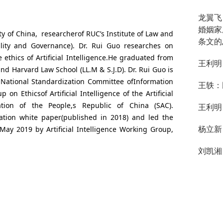
龙翼飞
婚姻家
ty of China, researcherof RUC’s Institute of Law and
条文的
ility and Governance). Dr. Rui Guo researches on
 ethics of Artificial Intelligence.He graduated from
王利明
and Harvard Law School (LL.M & S.J.D). Dr. Rui Guo is
, National Standardization Committee ofInformation
王轶：
n Ethicsof Artificial Intelligence of the Artificial
ation of the People,s Republic of China (SAC).
王利明
ization white paper(published in 2018) and led the
杨立新
 May 2019 by Artificial Intelligence Working Group,
刘凯湘