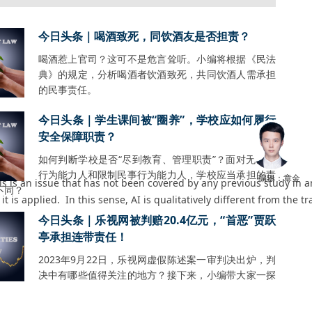
今日头条｜喝酒致死，同饮酒友是否担责？
喝酒惹上官司？这可不是危言耸听。小编将根据《民法
典》的规定，分析喝酒者饮酒致死，共同饮酒人需承担
的民事责任。
今日头条｜学生课间被“圈养”，学校应如何履行
安全保障职责？
如何判断学校是否“尽到教育、管理职责”？面对无民事
行为能力人和限制民事行为能力人，学校应当承担的责
编辑：章金
his is an issue that has not been covered by any previous study in
不同？
 it is applied. In this sense, AI is qualitatively different from the
今日头条｜乐视网被判赔20.4亿元，“首恶”贾跃
亭承担连带责任！
2023年9月22日，乐视网虚假陈述案一审判决出炉，判
决中有哪些值得关注的地方？接下来，小编带大家一探