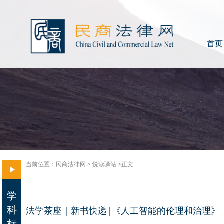
首页
当前位置：
民商法律网
>
悦读驿站
>正文
学
科
法学茶座｜新书快递|《人工智能的伦理和治理》
标