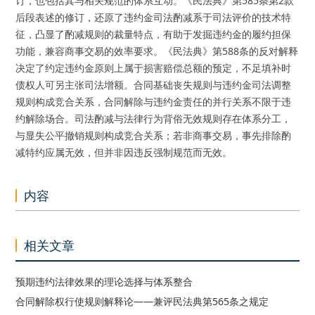
订，也包括其与相关规范的体系互动。《民法典》第585条第2款
后段表述的修订，还原了违约金司法酌减系于司法评价的技术特
征，凸显了酌减规则的裁量特点，有助于发掘违约金的履约担保
功能，兼容商事交易的效率要求。《民法典》第588条的反对解释
决定了约定违约金原则上属于损害赔偿总额的预定，不足填补时
债权人可另主张司法增额。合同基础丧失规则与违约金司法调整
规则构成竞合关系，合同解除与违约金责任的并行关系不限于违
约解除场合。司法酌减与法律行为背俗无效规则存在体系分工，
与显失公平撤销规则构成竞合关系；若非商事交易，事先排除酌
减特约应属无效，但并非因违反强制规范而无效。
内容
相关文章
预期违约法律效果的理论选择与体系整合
合同解除权行使规则解释论——兼评民法典第565条之规定