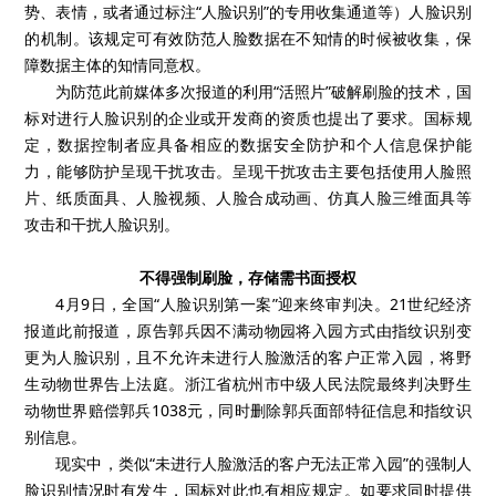
势、表情，或者通过标注“人脸识别”的专用收集通道等）人脸识别
的机制。该规定可有效防范人脸数据在不知情的时候被收集，保
障数据主体的知情同意权。
为防范此前媒体多次报道的利用“活照片”破解刷脸的技术，国
标对进行人脸识别的企业或开发商的资质也提出了要求。国标规
定，数据控制者应具备相应的数据安全防护和个人信息保护能
力，能够防护呈现干扰攻击。呈现干扰攻击主要包括使用人脸照
片、纸质面具、人脸视频、人脸合成动画、仿真人脸三维面具等
攻击和干扰人脸识别。
不得强制刷脸，存储需书面授权
4月9日，全国“人脸识别第一案”迎来终审判决。21世纪经济
报道此前报道，原告郭兵因不满动物园将入园方式由指纹识别变
更为人脸识别，且不允许未进行人脸激活的客户正常入园，将野
生动物世界告上法庭。浙江省杭州市中级人民法院最终判决野生
动物世界赔偿郭兵1038元，同时删除郭兵面部特征信息和指纹识
别信息。
现实中，类似“未进行人脸激活的客户无法正常入园”的强制人
脸识别情况时有发生，国标对此也有相应规定。如要求同时提供