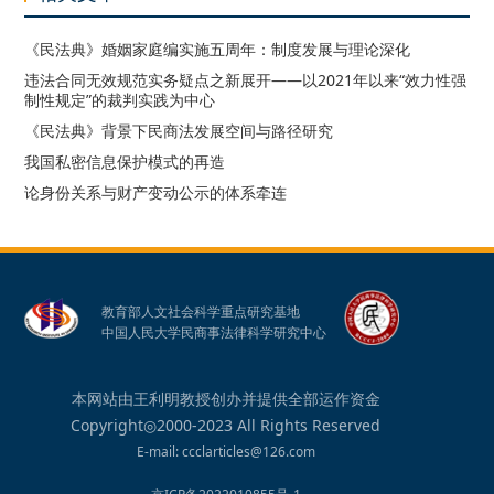
《民法典》婚姻家庭编实施五周年：制度发展与理论深化
违法合同无效规范实务疑点之新展开——以2021年以来“效力性强
制性规定”的裁判实践为中心
《民法典》背景下民商法发展空间与路径研究
我国私密信息保护模式的再造
论身份关系与财产变动公示的体系牵连
教育部人文社会科学重点研究基地
中国人民大学民商事法律科学研究中心
本网站由王利明教授创办并提供全部运作资金
Copyright◎2000-2023 All Rights Reserved
E-mail: ccclarticles@126.com