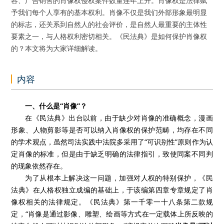
容、广告销售的肖像权侵权案件数量连年上升。肖像权是法律赋
予我们每个人享有的基本权利。肖像不仅是我们外部形象最明显
的标志，还关系到自然人的社会评价，是自然人最重要的主体性
要素之一，与人格权利密切相关。《民法典》是如何保护肖像权
的？本文将为大家详细解读。
内容
一、什么是“肖像”？
在《民法典》出台以前，由于缺少对肖像的准确概念，漫画
形象、人物剪影等是否可以纳入肖像权的保护范畴，均存在不同
的学术观点，虽然司法实践中法院多采用了“可识别性”原则作为认
定肖像的标准，但是由于缺乏明确的法律指引，致使同案不同判
的现象依然存在。
为了从根本上解决这一问题，加强对人权的特别保护，《民
法典》在人格权独立成编的基础上，于该编第四章专章规定了肖
像权相关的法律规定。《民法典》第一千零一十八条第二款规
定，“肖像是通过影像、雕塑、绘画等方式在一定载体上所反映的