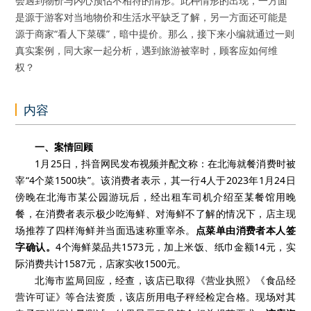
会遇到物价与内心预估不相符的情形。此种情形的出现，一方面
是源于游客对当地物价和生活水平缺乏了解，另一方面还可能是
源于商家“看人下菜碟”，暗中提价。那么，接下来小编就通过一则
真实案例，同大家一起分析，遇到旅游被宰时，顾客应如何维
权？
内容
一、
案情回顾
1
月
25
日，抖音网民发布视频并配文称：在北海就餐消费时被
宰“
4
个菜
1500
块”。该消费者表示，其一行
4
人于
2023
年
1
月
24
日
傍晚在北海市某公园游玩后，经出租车司机介绍至某餐馆用晚
餐，在消费者表示极少吃海鲜、对海鲜不了解的情况下，店主现
场推荐了四样海鲜并当面迅速称重宰杀。
点菜单由消费者本人签
字确认。
4
个海鲜菜品共
1573
元，加上米饭、纸巾金额
14
元，实
际消费共计
1587
元，店家实收
1500
元。
北海市监局回应，经查，该店已取得《营业执照》《食品经
营许可证》等合法资质，该店所用电子秤经检定合格。现场对其