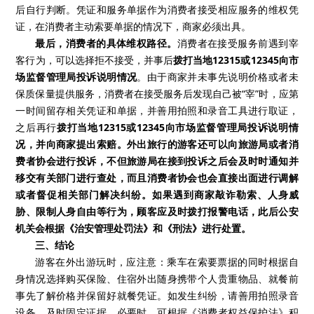
后自行判断。凭证和服务单据作为消费者接受相应服务的维权凭
证，在消费者主动索要单据的情况下，商家必须出具。
最后，消费者的具体维权路径。
消费者在接受服务前遇到宰
客行为，可以选择拒不接受，并事后
拨打当地
12315
或
12345
向市
场监督管理局投诉说明情况
。由于商家并未事先说明价格或者未
保质保量提供服务，
消费者在接受服务后发现自己被“宰”时，应第
一时间留存相关凭证和单据，并善用拍照和录音工具进行取证，
之后再行
拨打当地
12315
或
12345
向市场监督管理局投诉说明情
况，并向商家提出索赔。外出旅行的游客还可以向旅游局或者消
费者协会进行投诉，不但旅游局在接到投诉之后会及时时通知并
移交有关部门进行查处，而且消费者协会也会直接出面进行调解
或者督促相关部门解决纠纷。如果遇到商家敲诈勒索、人身威
胁、限制人身自由等行为，顾客应及时拨打报警电话，此后公安
机关会根据《治安管理处罚法》和《刑法》进行处置。
三
、
结论
游客在外出游玩时，应注意：乘车在索要票据的同时根据自
身情况选择购买保险、住宿外出随身携带个人贵重物品、就餐前
事先了解价格并保留好就餐凭证。如发生纠纷，请善用拍照录音
设备，及时固定证据。必要时，可根据《消费者权益保护法》积