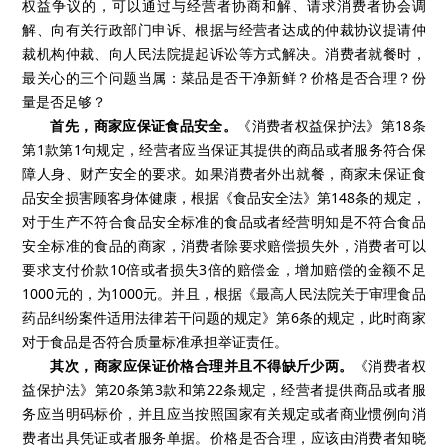
权益争议的，可以通过与经营者协商和解、请求消费者协会调
解、向有关行政部门申诉、根据与经营者达成的仲裁协议提请仲
裁机构仲裁、向人民法院提起诉讼等方式解决。消费者就餐时，
最关心的三个问题当属：菜品是否干净新鲜？价格是否合理？份
量是否足够？
首先，商家应保证食品安全。
《消费者权益保护法》第
18
条
第
1
款第
1
句规定，经营者应当保证其提供的商品或者服务符合保
障人身、财产安全的要求。如果消费者外出就餐，商家未保证食
品安全损害顾客身体健康，根据《食品安全法》第
148
条的规定，
对于生产不符合食品安全标准的食品或者经营明知是不符合食品
安全标准的食品的商家，消费者除要求赔偿损失外，消费者可以
要求支付价款
10
倍或者损失
3
倍的赔偿金，增加赔偿的金额不足
1000
元的，为
1000
元。并且，根据《最高人民法院关于审理食品
药品纠纷案件适用法律若干问题的规定》第
6
条的规定，此时商家
对于食品是否符合质量标准承担举证责任。
其次，商家应保证价格合理并且不得缺斤少两。
《消费者权
益保护法》第
20
条第
3
款和第
22
条规定，经营者提供商品或者服
务应当明码标价，并且应当按照国家有关规定或者商业惯例向消
费者出具凭证或者服务单据。价格是否合理，应该由消费者知晓