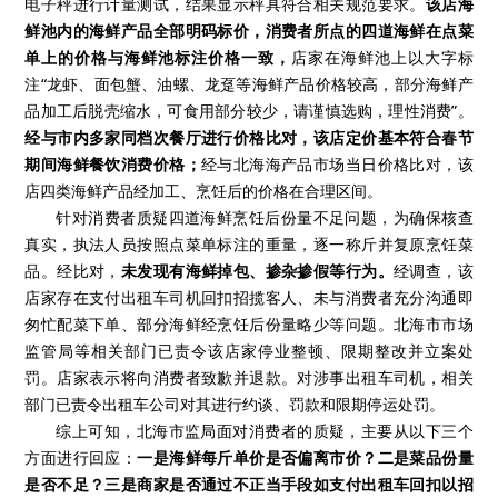
电子秤进行计量测试，结果显示秤具符合相关规范要求。
该店海
鲜池内的海鲜产品全部明码标价，消费者所点的四道海鲜在点菜
单上的价格与海鲜池标注价格一致，
店家在海鲜池上以大字标
注“龙虾、面包蟹、油螺、龙趸等海鲜产品价格较高，部分海鲜产
品加工后脱壳缩水，可食用部分较少，请谨慎选购，理性消费”。
经与市内多家同档次餐厅进行价格比对，该店定价基本符合春节
期间海鲜餐饮消费价格；
经与北海海产品市场当日价格比对，该
店四类海鲜产品经加工、烹饪后的价格在合理区间。
针对消费者质疑四道海鲜烹饪后份量不足问题，为确保核查
真实，执法人员按照点菜单标注的重量，逐一称斤并复原烹饪菜
品。经比对，
未发现有海鲜掉包、掺杂掺假等行为。
经调查，该
店家存在支付出租车司机回扣招揽客人、未与消费者充分沟通即
匆忙配菜下单、部分海鲜经烹饪后份量略少等问题。北海市市场
监管局等相关部门已责令该店家停业整顿、限期整改并立案处
罚。店家表示将向消费者致歉并退款。对涉事出租车司机，相关
部门已责令出租车公司对其进行约谈、罚款和限期停运处罚。
综上可知，北海市监局面对消费者的质疑，主要从以下三个
方面进行回应：
一是海鲜每斤单价是否偏离市价？二是菜品份量
是否不足？三是商家是否通过不正当手段如支付出租车回扣以招