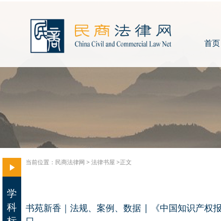
首页
当前位置：
民商法律网
>
法律书屋
>正文
学
科
书苑新香｜法规、案例、数据 | 《中国知识产权
标
口