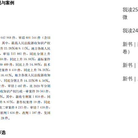
规与案例
我读2
微
我读2
新书｜
卷）
新书 
新书 
节选