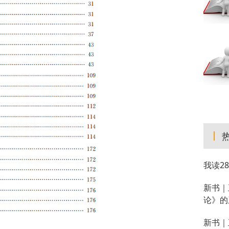
我读2
新书｜
论》的
新书｜