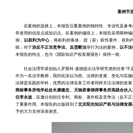
案例节
在案例的选择上，本报告注重案例的独特性、专业性及参考
常使用的信息点或知识点。在案例的编排上，本报告采用两种编
例，
以权利为中心
，将权利的客体、授（获）权性要件、权利
辑；对于
涉反不正当竞争法、反垄断法
等行为法的案例，
以不法
本报告的特点，也与《国际知识产权发展报告》保持一致。
社会法理学派创始人罗斯科·庞德提出法学研究者的任务“不
作为一名法学教师，我对此深以为然。法律的发展、变化与实施
法律是实践的学科，优秀的法律实务工作者同样关注法律的发展
商标事务所电学处处长康建忠、天驰君泰律师事务所高级合伙人
任李永波
，应邀分别担任专利、商标、著作权及竞争法（反不正
了重要作用。本报告的出版得到了
北京阳光知识产权与法律发展
予的大力支持深表谢意。