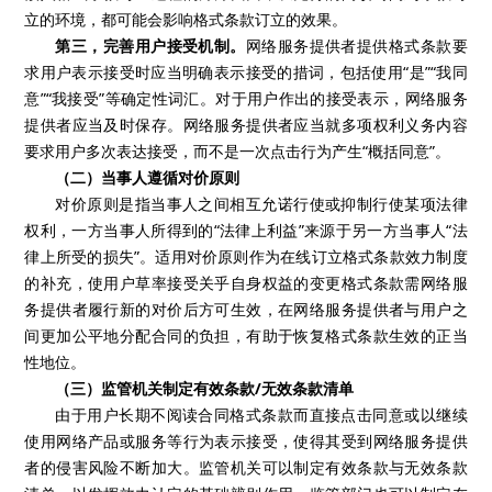
立的环境，都可能会影响格式条款订立的效果。
第三，完善用户接受机制。
网络服务提供者提供格式条款要
求用户表示接受时应当明确表示接受的措词，包括使用
“是”“我同
意”“我接受”等确定性词汇。对于用户作出的接受表示，网络服务
提供者应当及时保存。网络服务提供者应当就多项权利义务内容
要求用户多次表达接受，而不是一次点击行为产生“概括同意”。
（二）当事人遵循对价原则
对价原则是指当事人之间相互允诺行使或抑制行使某项法律
权利，一方当事人所得到的
“法律上利益”来源于另一方当事人“法
律上所受的损失”。适用对价原则作为在线订立格式条款效力制度
的补充，使用户草率接受关乎自身权益的变更格式条款需网络服
务提供者履行新的对价后方可生效，在网络服务提供者与用户之
间更加公平地分配合同的负担，有助于恢复格式条款生效的正当
性地位。
（三）监管机关制定有效条款
/无效条款清单
由于用户长期不阅读合同格式条款而直接点击同意或以继续
使用网络产品或服务等行为表示接受，使得其受到网络服务提供
者的侵害风险不断加大。监管机关可以制定有效条款与无效条款