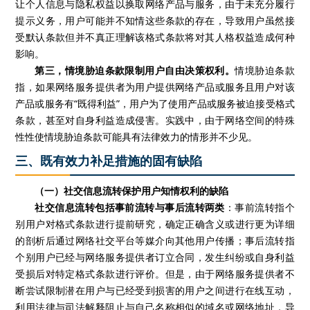
让个人信息与隐私权益以换取网络产品与服务，由于未充分履行
提示义务，用户可能并不知情这些条款的存在，导致用户虽然接
受默认条款但并不真正理解该格式条款将对其人格权益造成何种
影响。
第三，情境胁迫条款限制用户自由决策权利。
情境胁迫条款
指，如果网络服务提供者为用户提供网络产品或服务且用户对该
产品或服务有
“既得利益”，用户为了使用产品或服务被迫接受格式
条款，甚至对自身利益造成侵害。实践中，由于网络空间的特殊
性性使情境胁迫条款可能具有法律效力的情形并不少见。
三、既有效力补足措施的固有缺陷
（一）社交信息流转保护用户知情权利的缺陷
社交信息流转包括事前流转与事后流转两类
：事前流转指个
别用户对格式条款进行提前研究，确定正确含义或进行更为详细
的剖析后通过网络社交平台等媒介向其他用户传播；事后流转指
个别用户已经与网络服务提供者订立合同，发生纠纷或自身利益
受损后对特定格式条款进行评价。但是，由于网络服务提供者不
断尝试限制潜在用户与已经受到损害的用户之间进行在线互动，
利用法律与司法解释阻止与自己名称相似的域名或网络地址，导