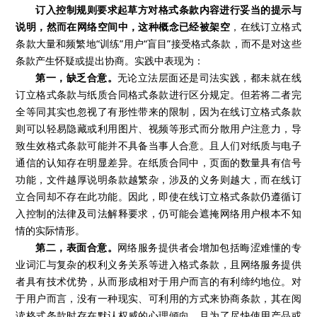
订入控制规则要求起草方对格式条款内容进行妥当的提示与
说明，然而在网络空间中，这种概念已经被架空
，在线订立格式
条款大量和频繁地
“训练
”
用户
“盲目
”
接受格式条款，而不是对这些
条款产生怀疑或提出协商。实践中表现为：
第一，缺乏合意。
无论立法层面还是司法实践，都未就在线
订立格式条款与纸质合同格式条款进行区分规定。但若将二者完
全等同其实也忽视了有形性带来的限制，因为在线订立格式条款
则可以轻易隐藏或利用图片、视频等形式而分散用户注意力，导
致生效格式条款可能并不具备当事人合意。且人们对纸质与电子
通信的认知存在明显差异。在纸质合同中，页面的数量具有信号
功能，文件越厚说明条款越繁杂，涉及的义务则越大，而在线订
立合同却不存在此功能。因此，即使在线订立格式条款仍遵循订
入控制的法律及司法解释要求，仍可能会遮掩网络用户根本不知
情的实际情形。
第二，表面合意。
网络服务提供者会增加包括晦涩难懂的专
业词汇与复杂的权利义务关系等进入格式条款，且网络服务提供
者具有技术优势，从而形成相对于用户而言的有利缔约地位。对
于用户而言，没有一种现实、可利用的方式来协商条款，其在阅
读格式条款时存在默认权威的心理倾向，且为了尽快使用产品或