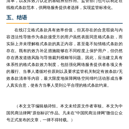
清单，以发挥效力认定的基础辨别作用。监管部门也可以制定在
线格式条款范本，供网络服务提供者选择，实现监管标准化。
五、结语
在线订立格式条款具有效率价值，但其存在的合意瑕疵与内
容违法性导致作为条款接受方的用户虽然表面同意格式条款，而
实际上并未理解格式条款的真正内容，甚至毫不知情格式条款的
存在。既有的效力补足措施能够在不同程度上保护用户，但仍然
存在诱发道德风险与导致裁判模糊等问题。因此，应当建立具有
体系性的格式条款效力制度，包括强化网络服务提供者各项义务
的履行、当事人遵循对价原则以及要求监管机关制定有效条款
/无
效条款清单等内容，最大限度地保障网络空间缔约活动形成当事
人真实合意，使各方当事人受到公平合理的格式条款约束。
（
本文文字编辑杨诗恒。
本文未经原文作者审核。
本文为中
国民商法律网
“原创标识”作品。凡未在“中国民商法律网”微信公众
号正式发布的文章，一律不得转载。
）