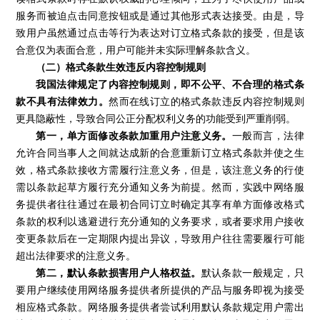
服务而被迫点击同意按钮或是通过其他形式表达接受。由是，导
致用户虽然通过点击等行为表达对订立格式条款的接受，但是该
合意仅为表面合意，用户可能并未实际理解条款含义。
（二）格式条款生效违反内容控制规则
我国法律规定了内容控制规则，即不公平、不合理的格式条
款不具有法律效力。
然而在线订立的格式条款违反内容控制规则
更具隐蔽性，导致合同公正分配权利义务的功能受到严重削弱。
第一，单方面修改条款加重用户注意义务。
一般而言，法律
允许合同当事人之间就达成新的合意重新订立格式条款并使之生
效，格式条款接收方需履行注意义务，但是，该注意义务的行使
需以条款起草方履行充分通知义务为前提。然而，实践中网络服
务提供者往往通过在最初合同订立时确定其享有单方面修改格式
条款的权利以逃避进行充分通知的义务要求，或者要求用户接收
变更条款后在一定期限内提出异议，导致用户往往需要履行可能
超出法律要求的注意义务。
第二，默认条款损害用户人格权益。
默认条款一般规定，只
要用户继续使用网络服务提供者所提供的产品与服务即视为接受
相应格式条款。网络服务提供者尝试利用默认条款规定用户需出