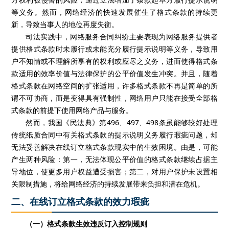
等义务。然而，网络经济的快速发展催生了格式条款的持续更
新，导致当事人的地位再度失衡。
司法实践中，网络服务合同纠纷主要表现为网络服务提供者
提供格式条款时未履行或未能充分履行提示说明等义务，导致用
户不知情或不理解所享有的权利或应尽之义务，进而使得格式条
款适用的效率价值与法律保护的公平价值发生冲突。并且，随着
格式条款在网络空间的扩张适用，许多格式条款不再是简单的所
谓不可协商，而是变得具有强制性，网络用户只能在接受全部格
式条款的前提下使用网络产品与服务。
然而，我国《民法典》第
496、497、498条虽能够较好处理
传统纸质合同中有关格式条款的提示说明义务履行瑕疵问题，却
无法妥善解决在线订立格式条款现实中的生效困境。由是，可能
产生两种风险：第一，无法体现公平价值的格式条款继续占据主
导地位，使更多用户权益遭受损害；第二，对用户保护未设置相
关限制措施，将给网络经济的持续发展带来负担和潜在危机。
二、在线订立格式条款的效力瑕疵
（一）格式条款生效违反订入控制规则