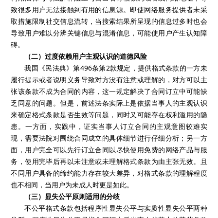
致很多用户无法接触到有用的信息源。即使网络服务提供者未采
取措施限制社交信息流转，当搜索结果所呈现的信息过多时也会
导致用户难以分辨关键信息与混淆信息，可能使用户产生认知障
碍。
（二）过度依赖用户主观认识的道德风险
我国《民法典》第
496条第2款规定，提供格式条款的一方未
履行提示或者说明义务导致对方没有注意或理解的，对方可以主
张该条款不成为合同的内容，这一规定解决了合同订立中可能缺
乏同意的问题。但是，前述法条实际上是依据当事人的主观认识
来确定格式条款是否生效等问题，同时又可能存在权利滥用的隐
患。一方面，实践中，证实当事人订立合同的主观意图较难实
现，需要法院对围绕合同成立的具体细节进行仔细分析；另一方
面，用户完全可以先行订立合同以尽快使用免费的网络产品与服
务，使用完毕后再以未注意或未理解格式条款为由主张无效。且
不同用户具备的缔约能力存在较大差异，对格式条款的理解程度
也不相同，当用户为未成人时更是如此。
（三）显失公平原则适用的分歧
不公平格式条款包括程序性显失公平与实质性显失公平两种