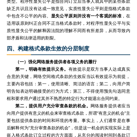
类型。程序性显失公平是指合同订立后当事人就其中的某些条款
缺乏共识且没有达成一致意见，实质性显失公平则是指格式条款
中包含不公平的内容。
显失公平原则并没有一个客观的标准
，在
适用该原则纠正合同不正当格式条款时，对程序性显失公平与实
质性显失公平的解释因法院的理解不同而有所差异，从而导致内
部矛盾和法律适用的割裂。
四、构建格式条款生效的分层制度
（一）强化网络服务提供者各项义务的履行
第一，明确有效提示义务。
有效提示是双方当事人达成真实
合意的关键，网络空间格式条款的生效应当以有效提示为前提，
主要内容包括：第一，使用清晰、简洁的语言；第二，向用户简
明告知表达明确接受的行为方式；第三，不得使用预先勾选同意
框和要求用户通过其并不熟悉的特定行为才能退出合同约束。
第二，提供用户充分审查条款的机会。
网络服务提供者应当
向用户提供有意义的机会来审查格式条款，所谓
“有意义的机会”主
要包括提供条款的时间和环境的考量。事实上，人们通常是在事
后解释何为“充分审查条款的机会”，但是这一机会的实现实际上是
嵌入格式条款订立过程的方方面面，从充分的阅读时间到条款订