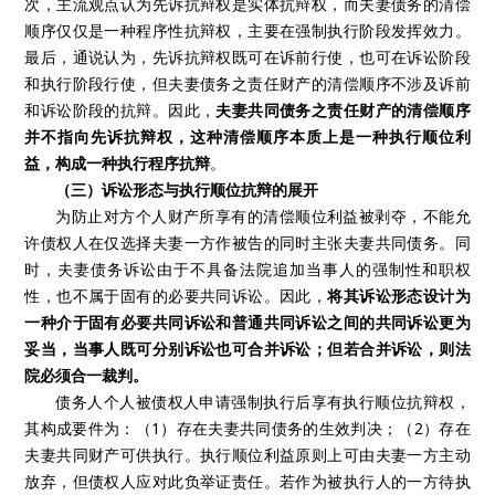
次，主流观点认为先诉抗辩权是实体抗辩权，而夫妻债务的清偿
顺序仅仅是一种程序性抗辩权，主要在强制执行阶段发挥效力。
最后，通说认为，先诉抗辩权既可在诉前行使，也可在诉讼阶段
和执行阶段行使，但夫妻债务之责任财产的清偿顺序不涉及诉前
和诉讼阶段的抗辩。因此，
夫妻共同债务之责任财产的清偿顺序
并不指向先诉抗辩权，这种清偿顺序本质上是一种执行顺位利
益，构成一种执行程序抗辩
。
（三）诉讼形态与执行顺位抗辩的展开
为防止对方个人财产所享有的清偿顺位利益被剥夺，不能允
许债权人在仅选择夫妻一方作被告的同时主张夫妻共同债务。同
时，夫妻债务诉讼由于不具备法院追加当事人的强制性和职权
性，也不属于固有的必要共同诉讼。因此，
将其诉讼形态设计为
一种介于固有必要共同诉讼和普通共同诉讼之间的共同诉讼更为
妥当，当事人既可分别诉讼也可合并诉讼；但若合并诉讼，则法
院必须合一裁判。
债务人个人被债权人申请强制执行后享有执行顺位抗辩权，
其构成要件为：（1）存在夫妻共同债务的生效判决；（2）存在
夫妻共同财产可供执行。执行顺位利益原则上可由夫妻一方主动
放弃，但债权人应对此负举证责任。若作为被执行人的一方待执