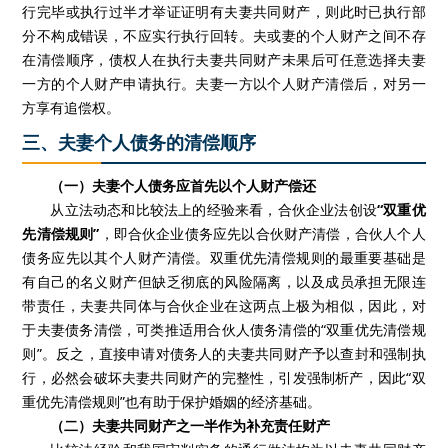
行完毕或执行过半才举证证明有夫妻共同财产，则此时已执行部
分不构成错误，不应实行执行回转。夫或妻的个人财产之间不存
在清偿顺序，债权人在执行夫妻共同财产未果后可任意选择夫妻
一方的个人财产申请执行。夫妻一方以个人财产清偿后，对另一
方享有追偿权。
三、夫妻个人债务的清偿顺序
（一）夫妻个人债务应首先以个人财产偿还
从立法动态和比较法上的经验来看，合伙企业法创设
“双重优
先清偿规则”
，即合伙企业债务应先以合伙财产清偿，合伙人个人
债务应先以其个人财产清偿。双重优先清偿规则的最重要基础是
有自己的名义财产但缺乏彻底的风险隔离，以及成员承担无限连
带责任，夫妻共同体与合伙企业在这两点上极为相似，因此，对
于夫妻债务清偿，可类推适用合伙人债务清偿的“双重优先清偿规
则”。反之，直接申请对债务人的夫妻共同财产予以查封和强制执
行，必然会破坏夫妻共同财产的完整性，引发强制析产，因此“双
重优先清偿规则”也有助于保护婚姻的经济基础。
（二）夫妻共同财产之一半作为补充责任财产