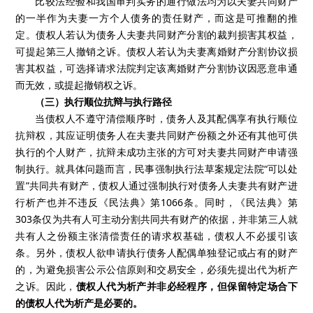
比较法经验和我国审判实务的通行做法均为以夫妻共同财产
的一半作为夫妻一方个人债务的责任财产，而这是可推翻的推
定。债权人若认为债务人夫妻共同财产分割的裁判损害其权益，
可提起第三人撤销之诉。债权人若认为夫妻离婚财产分割协议损
害其权益，可选择请求法院判定该离婚财产分割协议因恶意串通
而无效，或提起撤销权之诉。
（三）执行顺位抗辩与执行路径
当债权人不遵守清偿顺序时，债务人及其配偶享有执行顺位
抗辩权，其应证明债务人在夫妻共同财产份额之外还有其他可供
执行的个人财产，抗辩未成功主张的方可对夫妻共同财产申请强
制执行。就具体问题而言，民事强制执行法草案规定法院“可以处
置”共同共有财产，债权人通过强制执行对债务人夫妻共有财产进
行析产也并不违反《民法典》第1066条。同时，《民法典》第
303条仅为共有人可主动分割共同共有财产的依据，并非第三人就
共有人之份额主张清偿责任的请求权基础，债权人不必援引该
条。另外，债权人欲申请执行债务人配偶单独登记或占有的财产
的，为避免损害公示公信原则和交易安全，必须先提出代为析产
之诉。因此，
债权人代为析产并非必经程序，但保留特定场合下
的债权人代为析产是必要的。