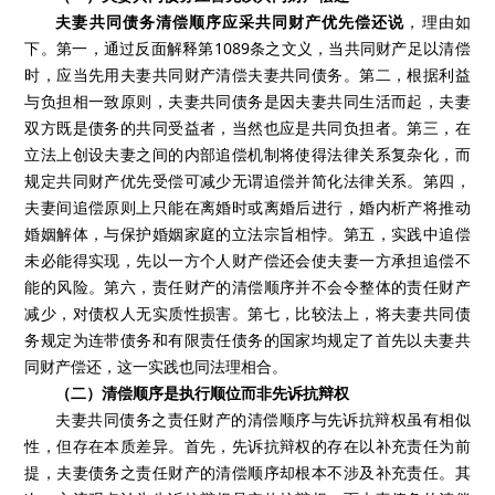
夫妻共同债务清偿顺序应采共同财产优先偿还说
，理由如
下。第一，通过反面解释第1089条之文义，当共同财产足以清偿
时，应当先用夫妻共同财产清偿夫妻共同债务。第二，根据利益
与负担相一致原则，夫妻共同债务是因夫妻共同生活而起，夫妻
双方既是债务的共同受益者，当然也应是共同负担者。第三，在
立法上创设夫妻之间的内部追偿机制将使得法律关系复杂化，而
规定共同财产优先受偿可减少无谓追偿并简化法律关系。第四，
夫妻间追偿原则上只能在离婚时或离婚后进行，婚内析产将推动
婚姻解体，与保护婚姻家庭的立法宗旨相悖。第五，实践中追偿
未必能得实现，先以一方个人财产偿还会使夫妻一方承担追偿不
能的风险。第六，责任财产的清偿顺序并不会令整体的责任财产
减少，对债权人无实质性损害。第七，比较法上，将夫妻共同债
务规定为连带债务和有限责任债务的国家均规定了首先以夫妻共
同财产偿还，这一实践也同法理相合。
（二）清偿顺序是执行顺位而非先诉抗辩权
夫妻共同债务之责任财产的清偿顺序与先诉抗辩权虽有相似
性，但存在本质差异。首先，先诉抗辩权的存在以补充责任为前
提，夫妻债务之责任财产的清偿顺序却根本不涉及补充责任。其