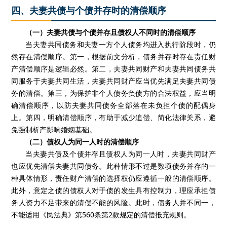
四、夫妻共债与个债并存时的清偿顺序
（一）夫妻共债与个债并存且债权人不同时的清偿顺序
当夫妻共同债务和夫妻一方个人债务均进入执行阶段时，仍
然存在清偿顺序。第一，根据前文分析，债务并存时存在责任财
产清偿顺序是逻辑必然。第二，夫妻共同财产和夫妻共同债务共
同服务于夫妻共同生活，夫妻共同财产应当优先满足夫妻共同债
务的清偿。第三，为保护非个人债务负债方的合法权益，应当明
确清偿顺序，以防夫妻共同债务全部落在未负担个债的配偶身
上。第四，明确清偿顺序，有助于减少追偿、简化法律关系，避
免强制析产影响婚姻基础。
（二）债权人为同一人时的清偿顺序
当夫妻共债及个债并存且债权人为同一人时，夫妻共同财产
也应优先清偿夫妻共同债务。此种情形不过是数项债务并存的一
种具体情形，责任财产清偿的选择权仍应遵循一般的清偿顺序。
此外，意定之债的债权人对于债的发生具有控制力，理应承担债
务人资力不足带来的清偿不能的风险。此时，债务人并不同一，
不能适用《民法典》第560条第2款规定的清偿抵充规则。