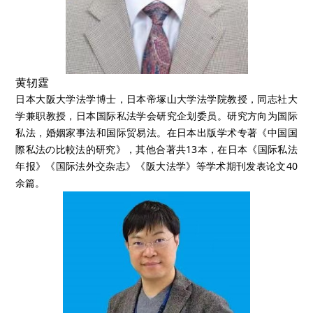
黄轫霆
日本大阪大学法学博士，日本帝塚山大学法学院教授，同志社大
学兼职教授，日本国际私法学会研究企划委员。研究方向为国际
私法，婚姻家事法和国际贸易法。在日本出版学术专著《中国国
際私法の比較法的研究》，其他合著共13本，在日本《国际私法
年报》《国际法外交杂志》《阪大法学》等学术期刊发表论文40
余篇。