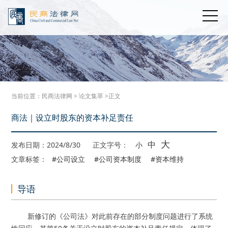
当前位置：
民商法律网
>
论文集萃
>正文
商法｜设立时股东的资本补足责任
大
中
发布日期：2024/8/30
正文字号：
小
文章标签：
#公司设立
#公司资本制度
#资本维持
导语
新修订的《公司法》对此前存在的部分制度问题进行了系统