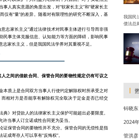
事人真实意愿的角度出发，对“软家长主义”和“硬家长主
异而仅有“量”的差异。随着对有限理性的研究不断深入，基
我国民
债法总
意志家长主义”通过法律技术对民事主体进行引导而非强
助民事主体克服信息、认知能力等方面的障碍，影响民事
意志家长主义，但是我国民法学界对其重视不足。
然人之间的借款合同、保管合同的要物性规定仍有可议之
本质上是合同双方当事人行使约定解除权时所承受之对
，而相对方是否能享有解除权完全取决于定金是否已经交
钭晓东
典》对贷款人的法律家长主义保护可能超出必要限度。
允许当事人订立诺成性合同更为妥当。
202
证保管合同的要物性并不充分。保管合同的无偿性是指
管洪彦
证成寄存人可以享有“反悔权”。