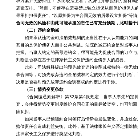
释方案并无必然性：“从比较法上看，从属性并非担保的固有属
逻辑安排。”然而，即使存在需要禁止独立担保从而保护担保人
果承担担保责任”，“以原担保为主合同无效的后果设立担保”等
合同无效的风险和由此可能承担的责任已有充分预期，此时基于
（二）违约金酌减
如果承认违约金司法酌减规则的正当性在于人认知能力的局限
其目的是保护债务人而非公共利益。法院酌减违约金是对当事人
把握。当事人约定的高额违约金，很可能是为促使合同的订立与
判断是否存在基于法律家长主义保护违约金债务人的必要。
此外，司法解释提出的预先放弃违约金酌减权特约一律无效的
事合同等，对预先放弃违约金酌减权约定的效力进行个别判断，
决定是否要对预先放弃违约金调整权的约定进行干涉。
（三）情势变更条款
《合同编通则解释》第32条第4款规定，当事人事先约定排
弃，会使得情势变更制度维护合同公正的目标被架空，也可能因
险负担。
如果当事人已预测到合同签订后情势会发生变化，并通过合意
赔偿责任会造成利益失衡。此外，基于法律家长主义否定排除情
法律家长主义保护进行类型化判断。