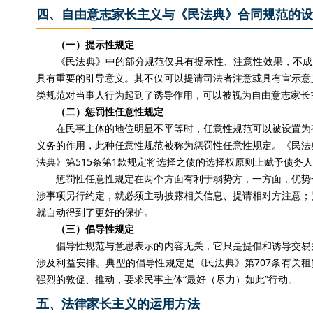
四、自由意志家长主义与《民法典》合同规范的设
（一）提示性规定
《民法典》中的部分规范仅具有提示性、注意性效果，不成为
具有重要的引导意义。其不仅可以提请司法者注意或具有宣示意
类规范对当事人行为起到了诱导作用，可以被视为自由意志家长
（二）惩罚性任意性规定
在民事主体的地位明显不平等时，任意性规范可以被设置为有
义务的作用，此种任意性规范被称为惩罚性任意性规定。《民法
法典》第515条第1款规定将选择之债的选择权原则上赋予债务
惩罚性任意性规定在两个方面有利于弱势方，一方面，优势一
涉事项另行约定，就必须主动披露相关信息、提请相对方注意；
就自动得到了更好的保护。
（三）倡导性规定
倡导性规范与意思表示的内容无关，它只是提倡和诱导交易关
涉及利益安排。典型的倡导性规定是《民法典》第707条有关租
强烈的敦促、推动，要求民事主体“最好（尽力）如此”行动。
五、法律家长主义的运用方法