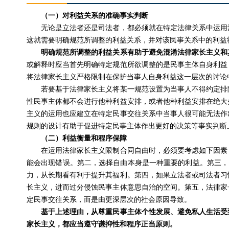
（一）对利益关系的准确事实判断
无论是立法者还是司法者，都必须就在特定法律关系中运用法
这就需要明确规范所调整的利益关系，并对该民事关系中的利益
明确规范所调整的利益关系有助于避免混淆法律家长主义和
或解释时应当首先明确特定规范所欲调整的是民事主体自身利益
将法律家长主义严格限制在保护当事人自身利益这一层次的讨论
若要基于法律家长主义将某一规范设置为当事人不得约定排除
性民事主体都不会进行他种利益安排，或者他种利益安排在绝大
主义的运用也应建立在特定民事交往关系中当事人很可能无法作
规则的设计有助于促进特定民事主体作出更好的决策等事实判断
（二）利益衡量和程序保障
在运用法律家长主义限制合同自由时，必须要考虑如下因素：
能会出现错误。第二，选择自由本身是一种重要的利益。第三，
力，从长期看有利于提升其福利。第四，如果立法者或司法者习
长主义，进而过分侵蚀民事主体意思自治的空间。第五，法律家
定民事交往关系，而是由更深层次的社会原因导致。
基于上述理由，从尊重民事主体个性发展、避免私人生活受
家长主义，都应当遵守谦抑性和程序正当原则。