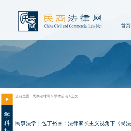
首页
当前位置：
民商法律网
>
学术前沿
>正文
学
科
民事法学｜包丁裕睿：法律家长主义视角下《民法
标