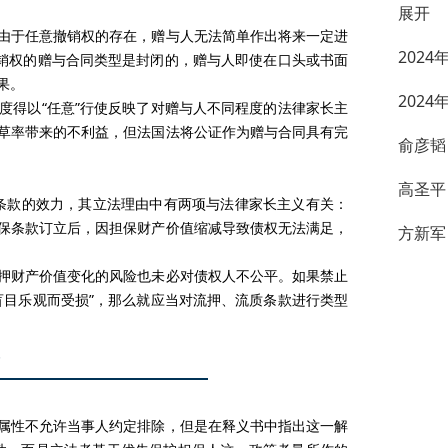
展开
于任意撤销权的存在，赠与人无法简单作出将来一定进
202
撤销权的赠与合同类型是封闭的，赠与人即使在口头或书面
果。
202
得以“任意”行使反映了对赠与人不同程度的法律家长主
草率带来的不利益，但法国法将公证作为赠与合同具有完
俞彦韬
高圣平
条款的效力，其立法理由中有两项与法律家长主义有关：
保条款订立后，因担保财产价值缩减导致债权无法满足，
方新军
财产价值变化的风险也未必对债权人不公平。如果禁止
盲目乐观而受损”，那么就应当对流押、流质条款进行类型
性不允许当事人约定排除，但是在释义书中指出这一解