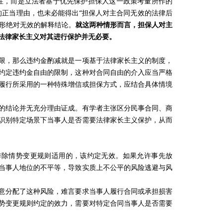
性，而是立法者基于优先保护担保人这一政策考量所作的
的正当理由，也未必能得出“担保人对主合同无效的法律后
情形绝对无效的解释结论。
就这两种情形而言，担保人对主
法律家长主义对其进行保护并无必要。
，那么违约金酌减就是一项基于法律家长主义的制度，
约定违约金自由的限制，这种对合同自由的介入应当严格
履行所采用的一种特殊增信或担保方式，应结合具体情境
结论并无充分理由证成。有学者主张区分民事合同、商
识别特定场景下当事人是否需要法律家长主义保护，从而
除情势变更规则适用的，该约定无效。如果允许事先放
当事人地位的不平等，导致实质上不公平的风险逃避与风
分配了这种风险，难言要求当事人履行合同或承担损害
势变更规则约定的效力，需要对特定合同当事人是否需要