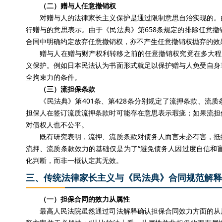
（二）赠与人任意撤销权
对赠与人的法律家长主义保护是通过限制意思自治实现的。由
行赠与的意思表示。由于《民法典》第658条规定的排除任意
合同中明确约定放弃任意撤销权，亦不产生任意撤销权抛弃的效
赠与人在赠与财产权利转移之前的任意撤销权究竟在多大程度
义保护。例如日本民法认为书面形式就足以保护赠与人免受自身
全拘束力的条件。
（三）流担保条款
《民法典》第401条、第428条分别规定了流押条款、流质
担保人在签订流质流押条款时可能存在意思表示瑕疵；如果流担
对债权人也不公平。
既有研究表明，流押、流质条款对债务人而言未必有害，抵押
流押、流质条款效力的基础仅是为了“避免债务人因过度自信和
化判断，而非一概认定其无效。
三、传统法律家长主义与《民法典》合同规范解释
（一）担保合同的效力从属性
最高人民法院虽然通过司法解释确认担保合同效力方面的从属