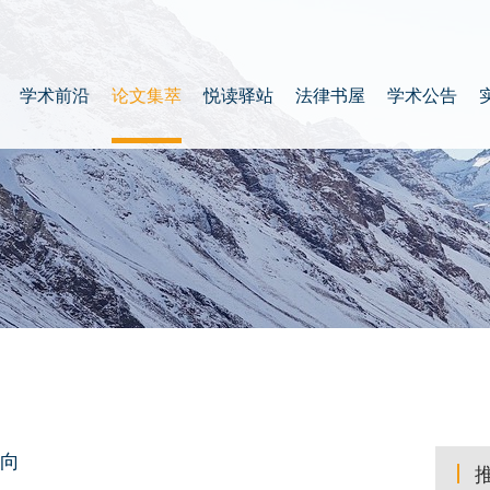
学术前沿
论文集萃
悦读驿站
法律书屋
学术公告
向