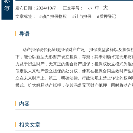
大
签
中
发布日期：2024/10/7
正文字号：
小
文章标签：
#动产担保物权
#让与担保
#质押登记
导语
动产担保现代化呈现担保财产广泛、担保类型多样以及担保权
下，能否以新型无形财产设立担保，存疑；其未明确肯定无形财
力及于衍生财产，无真正的集合财产担保；担保权设立模式为混
假定以未来动产设立担保的处分权，使其在担保合同生效时产生
立在未来财产上。第二，明确法律、行政法规未禁止转让的权利
模式。扩大解释动产抵押，使其涵盖无形财产抵押，同时将动产
内容
相关文章