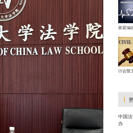
家庭编
讨会暨
中国法
办