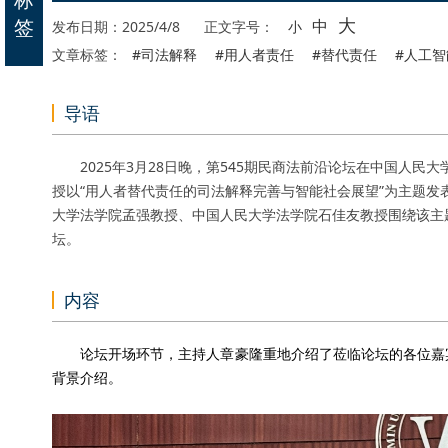
大
签
中
发布日期：2025/4/8
正文字号：
小
文章标签：
#司法解释
#用人者责任
#替代责任
#人工智
导语
2025年3月28日晚，第545期民商法前沿论坛在中国人民大
授以“用人者替代责任的司法解释完善与智能社会展望”为主题
大学法学院孟强教授、中国人民大学法学院石佳友教授围绕该主
坛。
内容
论坛开场环节，主持人章豪隆重地介绍了莅临论坛的各位嘉宾
背景介绍。