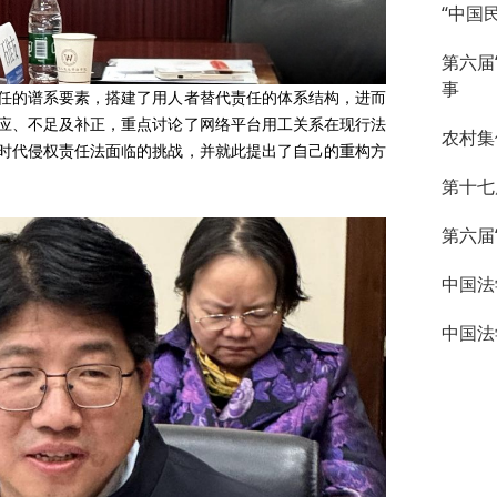
“中国
第六届
事
的谱系要素，搭建了用人者替代责任的体系结构，进而
应、不足及补正，重点讨论了网络平台用工关系在现行法
农村集
I时代侵权责任法面临的挑战，并就此提出了自己的重构方
第十七
第六届
中国法
中国法