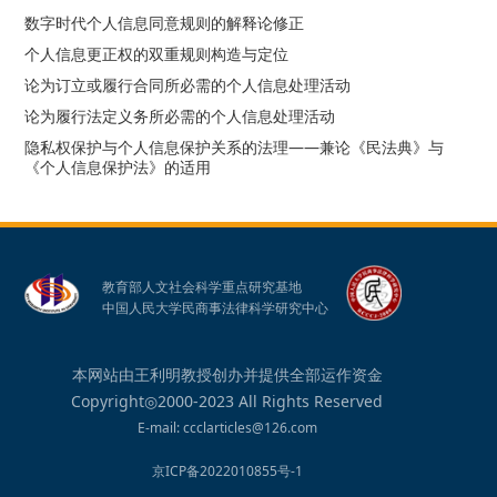
数字时代个人信息同意规则的解释论修正
个人信息更正权的双重规则构造与定位
论为订立或履行合同所必需的个人信息处理活动
论为履行法定义务所必需的个人信息处理活动
隐私权保护与个人信息保护关系的法理——兼论《民法典》与
《个人信息保护法》的适用
教育部人文社会科学重点研究基地
中国人民大学民商事法律科学研究中心
本网站由王利明教授创办并提供全部运作资金
Copyright◎2000-2023 All Rights Reserved
E-mail: ccclarticles@126.com
京ICP备2022010855号-1