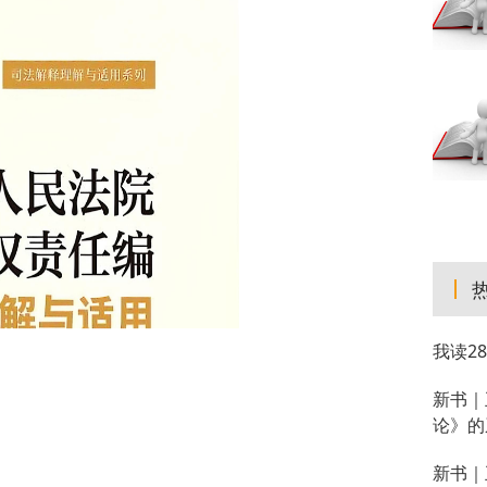
我读2
新书｜
论》的
新书｜