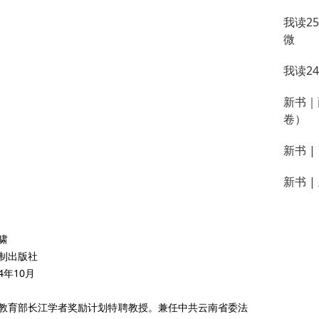
我读2
微
我读2
新书｜
卷）
新书 
新书 
啸
制出版社
4年10月
教育部长江学者奖励计划特聘教授。兼任中共云南省委法