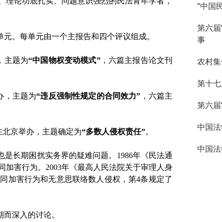
、理论功底扎实、问题意识强烈的民法青年学者，
“中国
第六届
单元。每单元由一个主报告和四个评议组成。
事
办，主题为
“中国物权变动模式”
，六篇主报告论文刊
农村集
第十七
日举办，主题为
“违反强制性规定的合同效力”
，六篇主
第六届
。
中国法
14日在北京举办，主题确定为
“多数人侵权责任”
。
中国法
也是长期困扰实务界的疑难问题。
1986年《民法通
同加害行为。2003年《最高人民法院关于审理人身
同加害行为和无意思联络数人侵权，第4条规定了
期而深入的讨论。