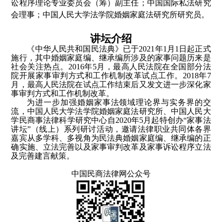
讼程序理论专业委员会（筹）副主任；中国国际私法研究
会理事；中国人民大学法学院婚姻家庭法研究所研究员。
讲坛介绍
《中华人民共和国民法典》已于
2021
年
1
月
1
日起正式
施行，其中婚姻家庭编、继承编所涉及的家事问题历来是
社会关注热点。
2016
年
5
月，最高人民法院在全国部分法
院开展家事审判方式和工作机制改革试点工作。
2018
年
7
月，最高人民法院在试点工作结束后又发文进一步深化家
事审判方式和工作机制改革。
为进一步加强婚姻家事法领域理论界与实务界的交
流，中国人民大学法学院婚姻家庭法研究所、中国人民大
学民商事法律科学研究中心自
2020
年
5
月起特创办“家事法
讲坛”（线上）系列研讨活动，邀请法律职业共同体各界
嘉宾从多学科、多视角为民法典婚姻家庭编、继承编的正
确实施、立法完善以及家事审判改革及家事诉讼程序立法
及完善建言献策。
中国民商法律网公众号