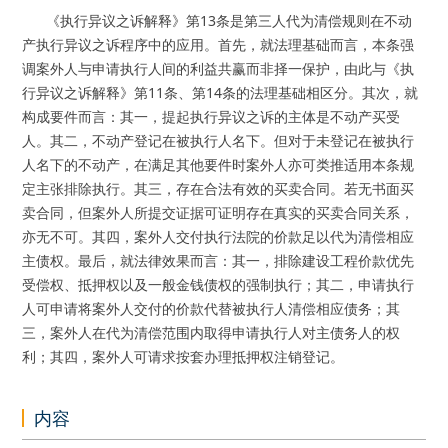
《执行异议之诉解释》第13条是第三人代为清偿规则在不动
产执行异议之诉程序中的应用。首先，就法理基础而言，本条强
调案外人与申请执行人间的利益共赢而非择一保护，由此与《执
行异议之诉解释》第11条、第14条的法理基础相区分。其次，就
构成要件而言：其一，提起执行异议之诉的主体是不动产买受
人。其二，不动产登记在被执行人名下。但对于未登记在被执行
人名下的不动产，在满足其他要件时案外人亦可类推适用本条规
定主张排除执行。其三，存在合法有效的买卖合同。若无书面买
卖合同，但案外人所提交证据可证明存在真实的买卖合同关系，
亦无不可。其四，案外人交付执行法院的价款足以代为清偿相应
主债权。最后，就法律效果而言：其一，排除建设工程价款优先
受偿权、抵押权以及一般金钱债权的强制执行；其二，申请执行
人可申请将案外人交付的价款代替被执行人清偿相应债务；其
三，案外人在代为清偿范围内取得申请执行人对主债务人的权
利；其四，案外人可请求按套办理抵押权注销登记。
内容