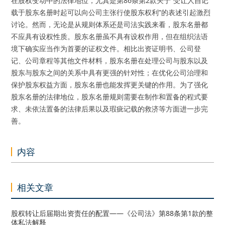
在股权变动中的法律地位，尤其是第86条第2款关于“受让人自记
载于股东名册时起可以向公司主张行使股东权利”的表述引起激烈
讨论。然而，无论是从规则体系还是司法实践来看，股东名册都
不应具有设权性质。股东名册虽不具有设权作用，但在组织法语
境下确实应当作为首要的证权文件。相比出资证明书、公司登
记、公司章程等其他文件材料，股东名册在处理公司与股东以及
股东与股东之间的关系中具有更强的针对性；在优化公司治理和
保护股东权益方面，股东名册也能发挥更关键的作用。为了强化
股东名册的法律地位，股东名册规则需要在制作和置备的程式要
求、未依法置备的法律后果以及瑕疵记载的救济等方面进一步完
善。
内容
相关文章
股权转让后届期出资责任的配置——《公司法》第88条第1款的整
体私法解释